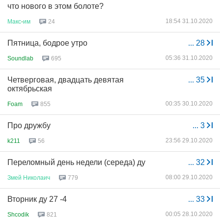
что нового в этом болоте?
18:54 31.10.2020
Макс
-
им
24
Пятница, бодрое утро
...
28
05:36 31.10.2020
Soundlab
695
Четверговая, двадцать девятая
...
35
октябрьская
00:35 30.10.2020
Foam
855
Про дружбу
...
3
23:56 29.10.2020
k211
56
Переломный день недели (середа) ду
...
32
08:00 29.10.2020
Змей
Николаич
779
Вторник ду 27 -4
...
33
00:05 28.10.2020
Shcodik
821