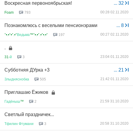
Воскресная первоноябрьская!
...
32
00:28 02.11.2020
Foam
793
Познакомлюсь с веселыми пенсионэрами
...
8
00:27 02.11.2020
°•.•°•°.•°
Ведьма
™°•.•°.•°•.•°
197
.
23:04 01.11.2020
31-
й
3
Субботняя ДУрка +3
...
21
21:42 01.11.2020
Злыдняснобка
505
Приглашаю Ёжиков
21:59 31.10.2020
Гадёныш
™
2
Светлый праздничек...
20:58 31.10.2020
Тфилин
Фтумани
3