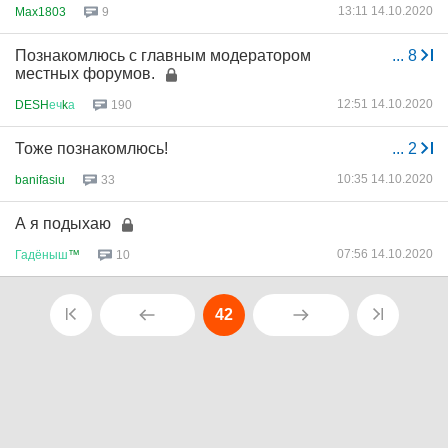
13:11 14.10.2020
Max1803
9
Познакомлюсь с главным модератором
...
8
местных форумов.
12:51 14.10.2020
DESH
еч
k
а
190
Тоже познакомлюсь!
...
2
10:35 14.10.2020
banifasiu
33
А я подыхаю
07:56 14.10.2020
Гадёныш
™
10
42