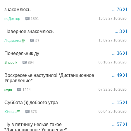
знакомлюсь
...
76
15:53 27.10.2020
неДоктор
1891
Наверное знакомлюсь
...
3
13:09 27.10.2020
Людмилка
@
57
Понедельник ду
...
36
06:10 27.10.2020
Shcodik
894
Воскресенье наступило! *Дистанционное
...
49
Управление*
07:32 26.10.2020
svpn
1224
Суббота ))) доброго утра
...
15
00:04 25.10.2020
Юляша
™
373
Ну в пятницу нельзя такое
...
57
*Дистанционное Упрвление*