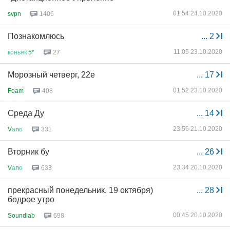
01:54 24.10.2020
svpn
1406
Познакомлюсь
...
2
11:05 23.10.2020
коньяк
5*
27
Морозный четверг, 22е
...
17
01:52 23.10.2020
Foam
408
Среда Ду
...
14
23:56 21.10.2020
V
а
n
о
331
Вторник бу
...
26
23:34 20.10.2020
V
а
n
о
633
прекрасный понедельник, 19 октября)
...
28
бодрое утро
00:45 20.10.2020
Soundlab
698