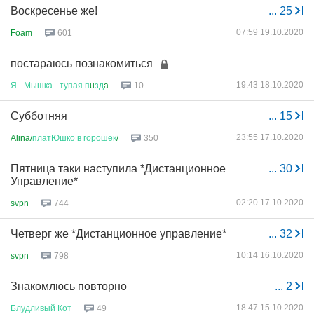
Воскресенье же!
...
25
07:59 19.10.2020
Foam
601
постараюсь познакомиться
19:43 18.10.2020
Я
-
Мышка
-
тупая
п
u
зд
a
10
Субботняя
...
15
23:55 17.10.2020
Alina/
платЮшко
в
горошек
/
350
Пятница таки наступила *Дистанционное
...
30
Управление*
02:20 17.10.2020
svpn
744
Четверг же *Дистанционное управление*
...
32
10:14 16.10.2020
svpn
798
Знакомлюсь повторно
...
2
18:47 15.10.2020
Блудливый
Кот
49