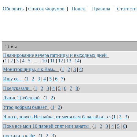
Обновить
|
Список Форумов
|
Поиск
|
Правила
|
Статисти
Темы
Планирование вечера пятницы и выходных дней
(
1
|
2
|
3
|
4
|
5
| .... |
10
|
11
|
12
|
13
|
14
)
Мониторщицы, я к Вам...
(
1
|
2
|
3
|
4
)
Ищу ее..
(
1
|
2
|
3
|
4
|
5
|
6
|
7
)
Предсказали
(
1
|
2
|
3
|
4
|
5
|
6
|
7
|
8
)
Ляпис Трубецкой
(
1
|
2
)
Утро добрым бывает
(
1
|
2
)
Я поэт, зовусь Незнайка, от меня вам балалайка!
(
1
|
2
|
3
)
Пока все мои 10 парней спят или заняты
(
1
|
2
|
3
|
4
|
5
|
6
)
поехали в кафе
(
1
|
2
|
3
)