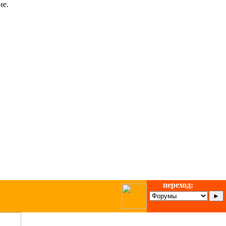
ие.
переход: