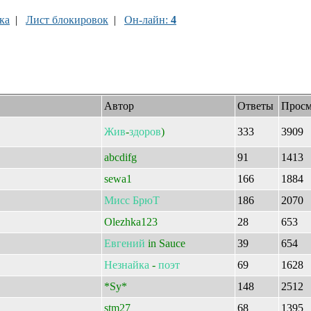
ка
|
Лист блокировок
|
Он-лайн:
4
Автор
Ответы
Просм
Жив
-
здоров
)
333
3909
abcdifg
91
1413
sewa1
166
1884
Мисс
БрюТ
186
2070
Olezhka123
28
653
Евгений
in Sauce
39
654
Незнайка
-
поэт
69
1628
*Sy*
148
2512
stm27
68
1395