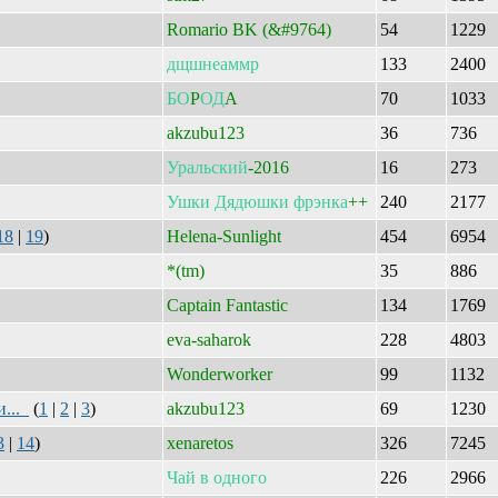
Romario BK (&#9764)
54
1229
дщшнеаммр
133
2400
БО
P
ОД
A
70
1033
akzubu123
36
736
Уральский
-2016
16
273
Ушки
Дядюшки
фрэнка
++
240
2177
18
|
19
)
Helena-Sunlight
454
6954
*(tm)
35
886
Captain Fantastic
134
1769
eva-saharok
228
4803
Wonderworker
99
1132
и...
(
1
|
2
|
3
)
akzubu123
69
1230
3
|
14
)
xenaretos
326
7245
Чай
в
одного
226
2966