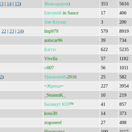
13
|
14
|
15
)
Жив
-
здоров
)
353
5616
Евгений
in Sauce
17
406
Зов
Ктулху
3
200
|
22
|
23
|
24
)
linp979
579
8919
autocar96
39
734
Бэгги
622
5235
Vivella
57
1182
н
007
56
1011
2
)
Уральский
-2016
25
582
~
Жрица
~
227
3954
_StranniK_
10
219
Баламут
ЮЗ
™
41
857
koss30
14
373
zogoneof
27
498
Husqvarna
100
2117