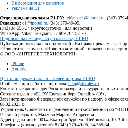
Информация для клиентов
Реклама на Е1
Отдел продаж рекламы Е1.РУ:
reklamae1@iportal.ru
, (343) 379-
Редакция:
e1@iportal.ru
, (343) 379-49-95,
(343) 34-555-34 (круглосуточно - для новостей)
WhatsApp, Viber, Telegram: +7 909 704-57-70
Подписка на еженедельную рассылку E1.RU
Публикация материалов под меткой «На правах рекламы», «Пар
«Новости телекома» и «Новости компаний» оплачена из средств
© ООО «ИНТЕРНЕТ ТЕХНОЛОГИИ»
iPhone
Android
Центр поддержки пользователей портала E1.RU
Проблемы при работе с порталом:
help@shkulev.ru
Контактные данные для Роскомнадзора и государственных орга
Сетевое издание «Е1.РУ Екатеринбург Онлайн» (18+)
Зарегистрировано Федеральной службой по надзору в сфере св
06.02.2023 г.
Учредитель: Общество с ограниченной ответственностью 
Главный редактор: Малкова Марина Андреевна
Адрес редакции: 620014, Екатеринбург, ул. Шейнкмана, 10, 3-й э
Телефоны (круглосуточно): 8 (343) 379-49-95, 34-555-34,