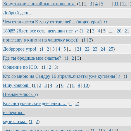
Хочу тихие, спокойные отношения
(
1
|
2
|
3
|
4
|
5
| .... |
11
|
12
|
Добрый день
Чем отличается Ктулху от троллей... (видео урок)
180|85|26лет, все есть, девушки нет
(
1
|
2
|
3
|
4
|
5
| .... |
20
|
21
приглашу в кино и на чашечку кофе))
(
1
|
2
)
Добррррое утро!
(
1
|
2
|
3
|
4
|
5
| .... |
21
|
22
|
23
|
24
|
25
)
Где ты бродишь мое счастье?
(
1
|
2
|
3
)
Общение по ICQ.
(
1
|
2
|
3
)
Кто со мною на Сандру 16 апреля..билеты уже куплены?!)
(
1
|
Ищу ковбоя!
(
1
|
2
|
3
|
4
|
5
|
6
|
7
|
8
|
9
|
10
)
Познакомлюсь
Краснотурьинские девченки....
(
1
|
2
)
из березы
музик тема
(
1
|
2
)
такое ощущение что одни старухи сидят
(
1
|
2
|
3
|
4
|
5
)