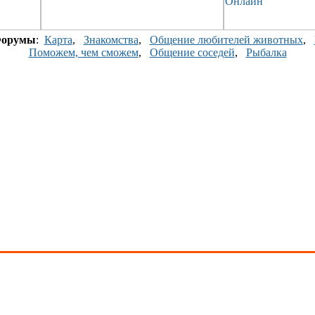
орумы
:
Карта
,
Знакомства
,
Общение любителей животных
,
Поможем, чем сможем
,
Общение соседей
,
Рыбалка