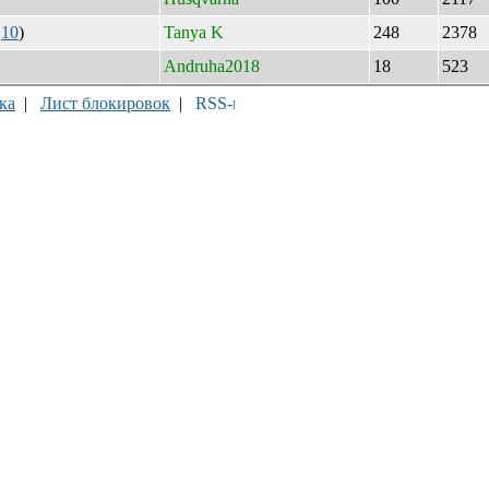
|
10
)
Tanya K
248
2378
Andruha2018
18
523
ка
|
Лист блокировок
|