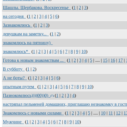
Шашлы. Щербакова. Воскресенье
(
1
|
2
|
3
)
на сегодня
(
1
|
2
|
3
|
4
|
5
|
6
)
Зазнакомлюсь
(
1
|
2
|
3
)
девушкам на заметку...
(
1
|
2
)
знакомлюсь на пятницу)
знакомлюсь*
(
1
|
2
|
3
|
4
|
5
|
6
|
7
|
8
|
9
|
10
)
Готова к новым знакомствам ...
(
1
|
2
|
3
|
4
|
5
| .... |
15
|
16
|
17
|
В субботу
(
1
|
2
)
А не боты?
(
1
|
2
|
3
|
4
|
5
|
6
)
опытным путем
(
1
|
2
|
3
|
4
|
5
|
6
|
7
|
8
|
9
|
10
)
Пазнокомлюсь))))00))0)
(
1
|
2
|
3
|
4
)
настряпал пельменей домашних, приглашаю незнакомку в гост
Знакомлюсь с новыми силами
(
1
|
2
|
3
|
4
|
5
| .... |
10
|
11
|
12
|
1
Мужчине
(
1
|
2
|
3
|
4
|
5
|
6
|
7
|
8
|
9
|
10
)