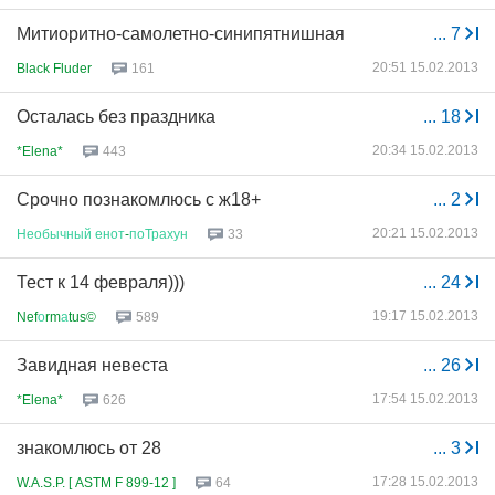
Митиоритно-самолетно-синипятнишная
...
7
20:51 15.02.2013
Black Fluder
161
Осталась без праздника
...
18
20:34 15.02.2013
*Elena*
443
Срочно познакомлюсь с ж18+
...
2
20:21 15.02.2013
Необычный
енот
-
поТрахун
33
Тест к 14 февраля)))
...
24
19:17 15.02.2013
Nef
о
rm
а
tus©
589
Завидная невеста
...
26
17:54 15.02.2013
*Elena*
626
знакомлюсь от 28
...
3
17:28 15.02.2013
W.A.S.P. [ ASTM F 899-12 ]
64