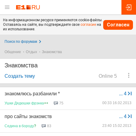
На информационном ресурсе применяются cookie-файлы.
Согласен
Оставаясь на сайте, вы подтверждаете свое
согласие
на
их использование.
Поиск по форумам
Общение
Отдых
Знакомства
Знакомства
Создать тему
Online 5
знакомлюсь разбанили *
...
4
00:33 16.02.2013
Ушки
Дядюшки
фрэнка
++
75
про сайты знакомств
...
4
23:40 15.02.2013
Седина
в
бороду
?
83