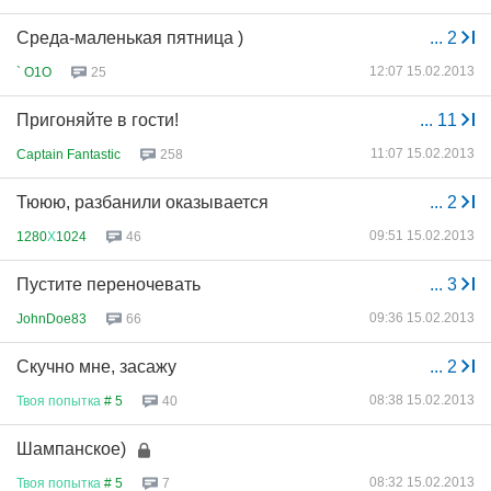
Среда-маленькая пятница )
...
2
12:07 15.02.2013
` O1O
25
Пригоняйте в гости!
...
11
11:07 15.02.2013
Captain Fantastic
258
Тююю, разбанили оказывается
...
2
09:51 15.02.2013
1280
Х
1024
46
Пустите переночевать
...
3
09:36 15.02.2013
JohnDoe83
66
Скучно мне, засажу
...
2
08:38 15.02.2013
Твоя
попытка
# 5
40
Шампанское)
08:32 15.02.2013
Твоя
попытка
# 5
7