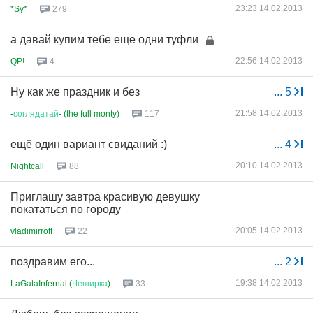
23:23 14.02.2013
*Sy*
279
а давай купим тебе еще одни туфли
22:56 14.02.2013
QP!
4
Ну как же праздник и без
...
5
21:58 14.02.2013
-
соглядатай
- (the full monty)
117
ещё один вариант свиданий :)
...
4
20:10 14.02.2013
Nightcall
88
Приглашу завтра красивую девушку
покататься по городу
20:05 14.02.2013
vladimirroff
22
поздравим его...
...
2
19:38 14.02.2013
LaGataInfernal (
Чеширка
)
33