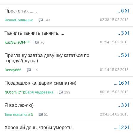
Просто так.......
...
6
02:38 15.02.2013
ЯсноеСолнышко
143
Танчить танчить танчить.....
...
3
01:54 15.02.2013
KuzNETsOFF™
70
Приглашу завтра девушку кататься по
...
5
городу2(шутка)
01:14 15.02.2013
Dendy666
119
Поздравлялка, дарим симпатии)
...
16
00:16 15.02.2013
NOcom ((**))
Варя
Андреевна
399
Я вас лю-лю)
...
3
23:41 14.02.2013
Твоя
попытка
# 5
51
Хороший день, чтобы умереть!
...
12