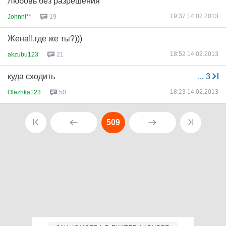
Любовь без разрешения
19:37 14.02.2013
Johnni**
19
Жена!!.где же ты?)))
18:52 14.02.2013
akzubu123
21
куда сходить
...
3
18:23 14.02.2013
Olezhka123
50
509