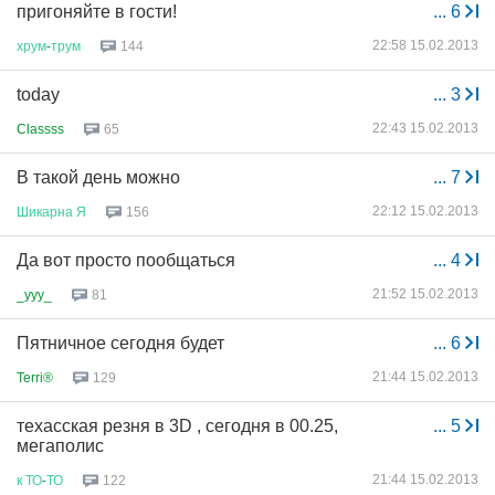
пригоняйте в гости!
...
6
22:58 15.02.2013
хрум
-
трум
144
today
...
3
22:43 15.02.2013
Classss
65
В такой день можно
...
7
22:12 15.02.2013
Шикарна
Я
156
Да вот просто пообщаться
...
4
21:52 15.02.2013
_yyy_
81
Пятничное сегодня будет
...
6
21:44 15.02.2013
Terri®
129
техасская резня в 3D , сегодня в 00.25,
...
5
мегаполис
21:44 15.02.2013
к
ТО
-
ТО
122