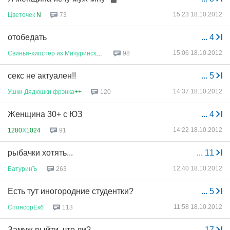
15:23 18.10.2012
Цветочек
N
73
отобедать
...
4
15:06 18.10.2012
Свинья
-
хипстер
из
Мичуринского
98
секс не актуален!!
...
5
14:37 18.10.2012
Ушки
Дядюшки
фрэнка
++
120
Женщина 30+ с ЮЗ
...
4
14:22 18.10.2012
1280
Х
1024
91
рыбачки хотять...
...
11
12:40 18.10.2012
БатуринЪ
263
Есть тут иногородние студентки?
...
5
11:58 18.10.2012
СпонсорЕкб
113
Замуж выйти, что ли?
...
17