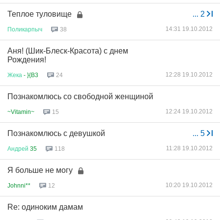
Теплое туловище
...
2
14:31 19.10.2012
Поликарпыч
38
Аня! (Шик-Блеск-Красота) с днем
Рождения!
12:28 19.10.2012
Жека
- }{B3
24
Познакомлюсь со свободной женщиной
12:24 19.10.2012
~Vitamin~
15
Познакомлюсь с девушкой
...
5
11:28 19.10.2012
Андрей
35
118
Я больше не могу
10:20 19.10.2012
Johnni**
12
Re: одиноким дамам