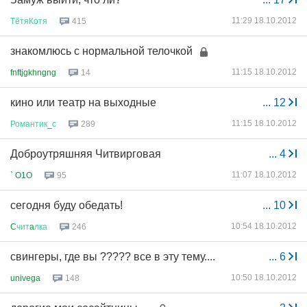
11:29 18.10.2012
ТётяКотя
415
знакомлюсь с нормальной телочкой
11:15 18.10.2012
fnftjgkhngng
14
кино или театр на выходные
...
12
11:15 18.10.2012
Романтик
_
с
289
Доброутряшняя Читвирговая
...
4
11:07 18.10.2012
` O1O
95
сегодня буду обедать!
...
10
10:54 18.10.2012
C
чит
a
лка
246
свингеры, где вы ????? все в эту тему....
...
6
10:50 18.10.2012
univega
148