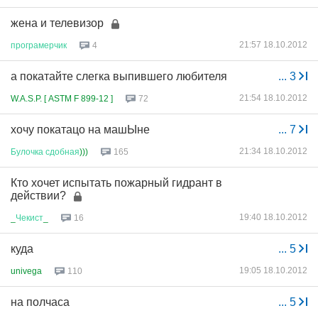
жена и телевизор
21:57 18.10.2012
програмерчик
4
а покатайте слегка выпившего любителя
...
3
21:54 18.10.2012
W.A.S.P. [ ASTM F 899-12 ]
72
хочу покатацо на машЫне
...
7
21:34 18.10.2012
Булочка
сдобная
)))
165
Кто хочет испытать пожарный гидрант в
действии?
19:40 18.10.2012
_
Чекист
_
16
куда
...
5
19:05 18.10.2012
univega
110
на полчаса
...
5