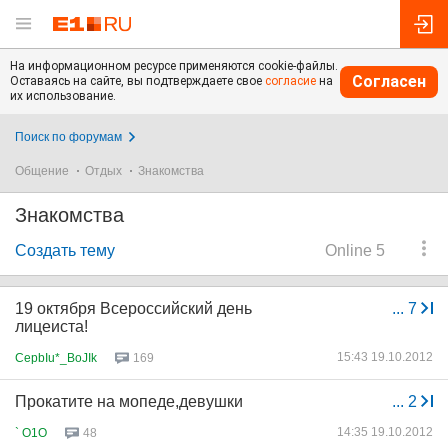
На информационном ресурсе применяются cookie-файлы.
Согласен
Оставаясь на сайте, вы подтверждаете свое
согласие
на
их использование.
Поиск по форумам
Общение
Отдых
Знакомства
Знакомства
Создать тему
Online 5
19 октября Всероссийский день
...
7
лицеиста!
15:43 19.10.2012
CepbIu*_BoJIk
169
Прокатите на мопеде,девушки
...
2
14:35 19.10.2012
` O1O
48