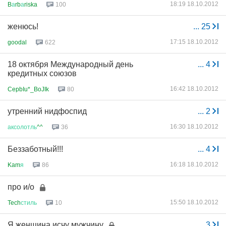
18:19 18.10.2012
B
а
rb
а
riska
100
женюсь!
...
25
17:15 18.10.2012
goodal
622
18 октября Международный день
...
4
кредитных союзов
16:42 18.10.2012
CepbIu*_BoJIk
80
утренний нидфоспид
...
2
16:30 18.10.2012
аксолотль
^^
36
Беззаботный!!!
...
4
16:18 18.10.2012
Kam
я
86
про и/о
15:50 18.10.2012
Tech
стиль
10
Я женщина исчу мужчину
...
3