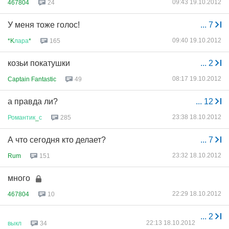
09:43 19.10.2012
467804
24
У меня тоже голос!
...
7
09:40 19.10.2012
*K
лара
*
165
козьи покатушки
...
2
08:17 19.10.2012
Captain Fantastic
49
а правда ли?
...
12
23:38 18.10.2012
Романтик
_
с
285
А что сегодня кто делает?
...
7
23:32 18.10.2012
Rum
151
много
22:29 18.10.2012
467804
10
...
2
22:13 18.10.2012
выкл
34