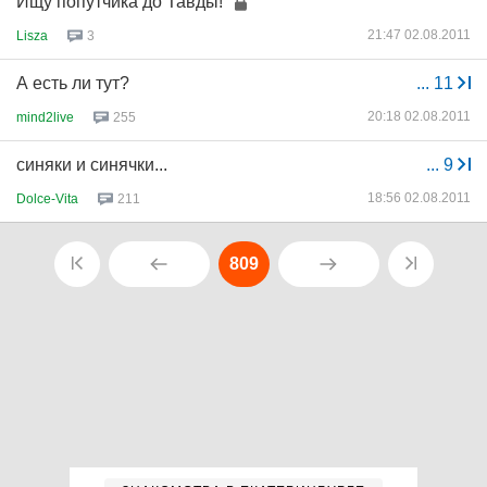
Ищу попутчика до Тавды!
21:47 02.08.2011
Lisza
3
А есть ли тут?
...
11
20:18 02.08.2011
mind2live
255
синяки и синячки...
...
9
18:56 02.08.2011
Dolce-Vita
211
809