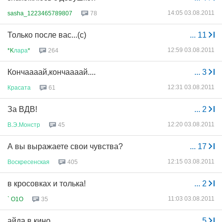
14:05 03.08.2011
sasha_1223465789807
78
Только после вас...(с)
...
11
12:59 03.08.2011
*K
лара
*
264
Кончаааай,кончаааай....
...
3
12:31 03.08.2011
Красата
61
За ВДВ!
...
2
12:20 03.08.2011
В
.
Э
.
Монстр
45
А вы выражаете свои чувства?
...
17
12:15 03.08.2011
Воскресенская
405
в кросовках и толька!
...
2
11:03 03.08.2011
` O1O
35
айда в кино
...
5