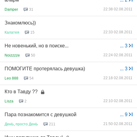
22:38 02.08.2011
Damper
31
Знакомлюсь))
22:33 02.08.2011
Калатея
15
Не новенький, но в поиске...
...
3
22:24 02.08.2011
Noizzzze
50
ПОМОГИТЕ протерялась девушка)
...
3
22:18 02.08.2011
Leo 888
54
Кто в Тавду ??
22:10 02.08.2011
Lisza
2
Пара познакомится с девушкой
...
9
21:50 02.08.2011
ДенЬ
,
просто
ДенЬ
211