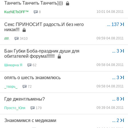
Танчить Танчить Танчить))))
10:01 04.08.2011
KuzNETsOFF™
8
Секс ПРИНОСИТ радость.И без него
...
137
никак!!!
09:59 04.08.2011
/////.
3410
Бан Губки Боба-праздник души для
...
3
обитателей форума!!!!!!!
09:58 04.08.2011
Шикарна
Я
62
опять о шесть знакомлюсь
...
3
09:58 04.08.2011
_
тварь
_
72
Где джентльмены?
...
8
09:39 04.08.2011
Просто
_
Юля
179
Знакомимся с медиками
...
2