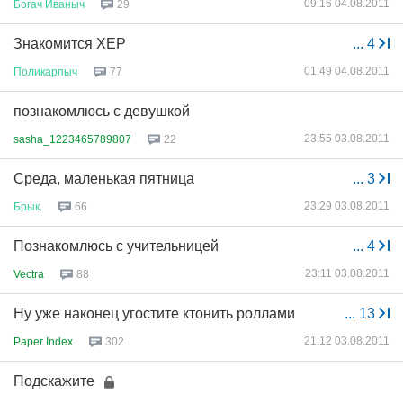
09:16 04.08.2011
Богач
Иваныч
29
Знакомится ХЕР
...
4
01:49 04.08.2011
Поликарпыч
77
познакомлюсь с девушкой
23:55 03.08.2011
sasha_1223465789807
22
Среда, маленькая пятница
...
3
23:29 03.08.2011
Брык
.
66
Познакомлюсь с учительницей
...
4
23:11 03.08.2011
Vectra
88
Ну уже наконец угостите ктонить роллами
...
13
21:12 03.08.2011
Paper Index
302
Подскажите