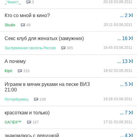
20:18 03.08.2011
_
Чекист
_
3
Кто со мной в кино?
...
2
20:11 03.08.2011
Shutin
48
Секс клуб для женатых (замужних)
...
16
18:45 03.08.2011
Заслуженная
сволочь
России
385
А почему
...
13
18:42 03.08.2011
Kipri
316
Играем в мячик руками на песке ВИЗ
...
5
21:00
18:28 03.08.2011
Петербуржец
108
красоткам и только)
...
7
17:31 03.08.2011
©A
П
E®™
167
знакомлюсь с девушкой
...
4