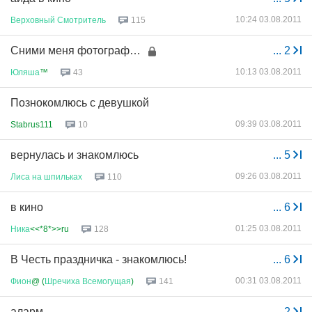
10:24 03.08.2011
Верховный
Смотритель
115
Сними меня фотограф…
...
2
10:13 03.08.2011
Юляша
™
43
Познокомлюсь с девушкой
09:39 03.08.2011
Stabrus111
10
вернулась и знакомлюсь
...
5
09:26 03.08.2011
Лиса
на
шпильках
110
в кино
...
6
01:25 03.08.2011
Ника
<<*8*>>ru
128
В Честь праздничка - знакомлюсь!
...
6
00:31 03.08.2011
Фион
@ (
Шречиха
Всемогущая
)
141
аларм
...
2