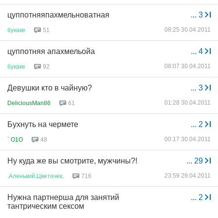
цуппотняяпахмельноватная
...
3
08:25 30.04.2011
букаке
51
цуппотняя апахмельойа
...
4
08:07 30.04.2011
букаке
92
Девушки кто в чайную?
...
3
01:28 30.04.2011
DeliciousMan86
61
Бухнуть на чермете
...
2
00:17 30.04.2011
` O1O
48
Ну куда же вы смотрите, мужчины?!
...
29
23:59 29.04.2011
.
Аленький
.
Цветочек
.
716
Нужна партнерша для занятий
...
2
тантрическим сексом