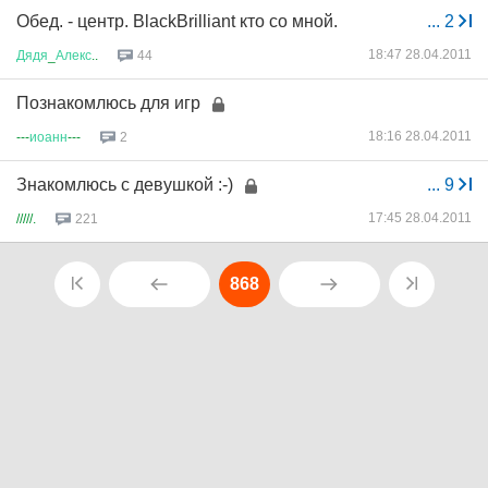
Обед. - центр. BlackBrilliant кто со мной.
...
2
18:47 28.04.2011
Дядя
_
Алекс
..
44
Познакомлюсь для игр
18:16 28.04.2011
---
иоанн
---
2
Знакомлюсь с девушкой :-)
...
9
17:45 28.04.2011
/////.
221
868