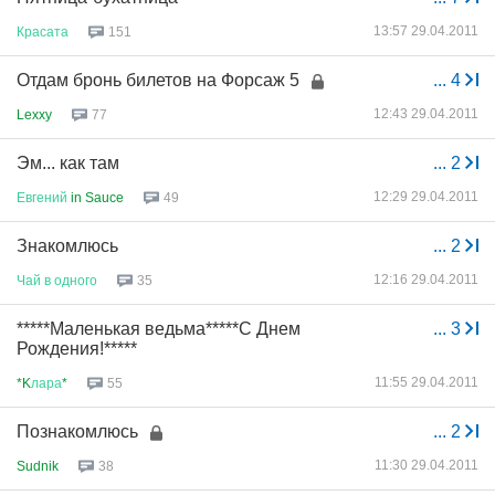
13:57 29.04.2011
Красата
151
Отдам бронь билетов на Форсаж 5
...
4
12:43 29.04.2011
Lexxy
77
Эм... как там
...
2
12:29 29.04.2011
Евгений
in Sauce
49
Знакомлюсь
...
2
12:16 29.04.2011
Чай
в
одного
35
*****Маленькая ведьма*****С Днем
...
3
Рождения!*****
11:55 29.04.2011
*K
лара
*
55
Познакомлюсь
...
2
11:30 29.04.2011
Sudnik
38