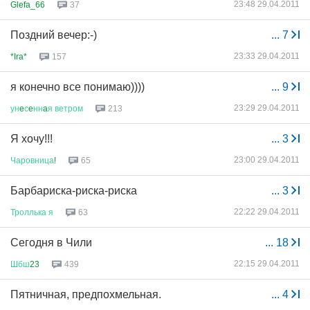
23:48 29.04.2011
Glefa_66
37
Поздний вечер:-)
...
7
23:33 29.04.2011
*Ira*
157
я конечно все понимаю))))
...
9
23:29 29.04.2011
ун
e
с
e
нн
a
я
ветром
213
Я хочу!!!
...
3
23:00 29.04.2011
Чаровница
!
65
Барбариска-риска-риска
...
3
22:22 29.04.2011
Троллька
я
63
Сегодня в Чили
...
18
22:15 29.04.2011
Шбш
23
439
Пятничная, предпохмельная.
...
4