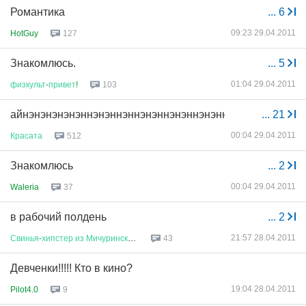
Романтика
...
6
09:23 29.04.2011
HotGuy
127
Знакомлюсь.
...
5
01:04 29.04.2011
физкульт
-
привет
!
103
айнэнэнэнэнэннэнэннэннэнэннэнэннэнэннэнэннэ
...
21
00:04 29.04.2011
Красата
512
Знакомлюсь
...
2
00:04 29.04.2011
Waleria
37
в рабочий полдень
...
2
21:57 28.04.2011
Свинья
-
хипстер
из
Мичуринского
43
Девченки!!!!! Кто в кино?
19:04 28.04.2011
Pilot4.0
9