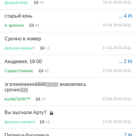
20:11 29.04.2011
Добрый
бобр
.
75
старый конь
...
4
19:19 29.04.2011
A. Igorevich
89
Срочно в номер
17:42 29.04.2011
физкульт
-
привет
!
11
Академия, 18-00
...
2
17:24 29.04.2011
Captain Fantastic
43
эгэгеееееееейййй)))))))) знакомлюсь
срочно)))))
15:56 29.04.2011
KuzNETsOFF™
23
Вы выгнали Арту?
14:25 29.04.2011
физкульт
-
привет
!
18
Пятница-бухатница
...
7