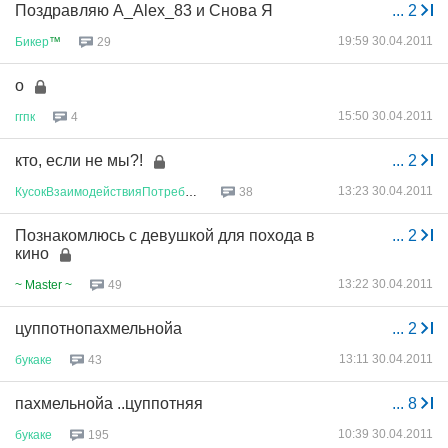
Поздравляю A_Alex_83 и Снова Я
...
2
19:59 30.04.2011
Бикер
™
29
о
15:50 30.04.2011
ггпк
4
кто, если не мы?!
...
2
13:23 30.04.2011
КусокВзаимодействияПотребносте
...
38
Познакомлюсь с девушкой для похода в
...
2
кино
13:22 30.04.2011
~ Master ~
49
цуппотнопахмельнойа
...
2
13:11 30.04.2011
букаке
43
пахмельнойа ..цуппотняя
...
8
10:39 30.04.2011
букаке
195