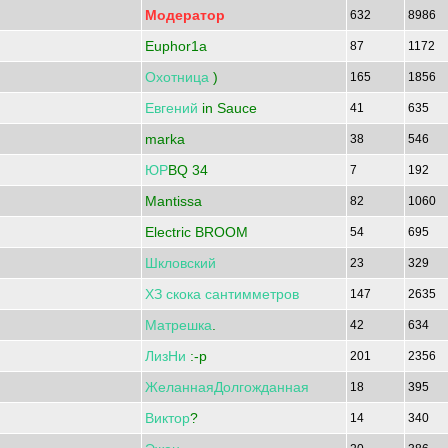
Модератор
632
8986
Euphor1a
87
1172
Охотница
)
165
1856
Евгений
in Sauce
41
635
marka
38
546
ЮР
BQ 34
7
192
Mantissa
82
1060
Electric BROOM
54
695
Шкловский
23
329
ХЗ
скока
сантимметров
147
2635
Матрешка
.
42
634
ЛизНи
:-p
201
2356
ЖеланнаяДолгожданная
18
395
Виктор
?
14
340