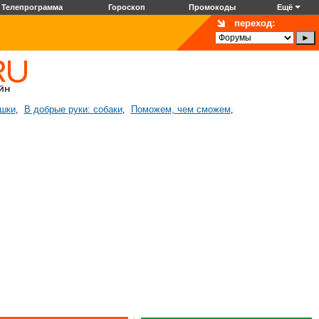
Телепрограмма
Гороскоп
Промокоды
Ещё
переход:
ошки
В добрые руки: собаки
Поможем, чем сможем
,
,
,