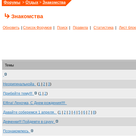
Форумы
>
Отдых
>
Знакомства
Знакомства
Обновить
|
Список Форумов
|
Поиск
|
Правила
|
Статистика
|
Лист бло
Темы
Неоригинальнойа
(
1
|
2
|
3
)
Прибейте тему!!!
(
1
|
2
)
Elfina! Леночка, С Днем рождения!!!!
Давайте соберемся 1 апреля.
(
1
|
2
|
3
|
4
|
5
|
6
|
7
|
8
)
Девченки!!! Пойдемте в сауну
Познакомлюсь