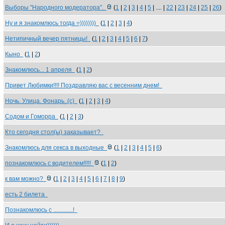
Выборы "Народного модератора".
(
1
|
2
|
3
|
4
|
5
| .... |
22
|
23
|
24
|
25
|
26
)
Ну и я знакомлюсь тогда =))))))))
(
1
|
2
|
3
|
4
)
Нетипичный вечер пятницы!
(
1
|
2
|
3
|
4
|
5
|
6
|
7
)
Кыно
(
1
|
2
)
Знакомлюсь... 1 апреля
(
1
|
2
)
Привет Любимки!!!! Поздравляю вас с весенним днем!
Ночь. Улица. Фонарь..(с)
(
1
|
2
|
3
|
4
)
Содом и Гоморра
(
1
|
2
|
3
)
Кто сегодня стол(ы) заказывает?
Знакомлюсь для секса в выходные
(
1
|
2
|
3
|
4
|
5
|
6
)
познакомлюсь с водителем!!!!!
(
1
|
2
)
к вам можно?
(
1
|
2
|
3
|
4
|
5
|
6
|
7
|
8
|
9
)
есть 2 билета
Познакомлюсь с .............!