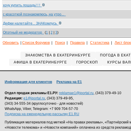
хочу купить лошадь! ! !
с красоткой познакомлюсь, на утро...
Дефки налетайте... ЗНАКомлусь
Опэтный не модератор
(
1
|
2
|
3
)
Обновить
|
Список Форумов
|
Поиск
|
Правила
|
Статистика
|
Лист бло
ЗНАКОМСТВА В ЕКАТЕРИНБУРГЕ
ПОГОДА В ЕКА
АФИША В ЕКАТЕРИНБУРГЕ
ГОРОСКОП
КУРСЫ ВАЛ
Информация для клиентов
Реклама на Е1
Отдел продаж рекламы Е1.РУ:
reklamae1@iportal.ru
, (343) 379-49-10
Редакция:
e1@iportal.ru
, (343) 379-49-95,
(343) 34-555-34 (круглосуточно - для новостей)
WhatsApp, Viber, Telegram: +7 909 704-57-70
Подписка на еженедельную рассылку E1.RU
Публикация материалов под меткой «На правах рекламы», «Партнёрский 
«Новости телекома» и «Новости компаний» оплачена из средств рекламо