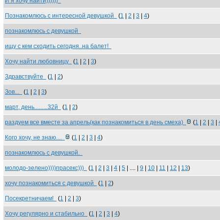
И я хочу найти))))))
Познакомлюсь с интересной девушкой
(
1
|
2
|
3
|
4
)
познакомлюсь с девушкой
ищу с кем сходить сегодня..на балет!
Хочу найти любовницу
(
1
|
2
|
3
)
Здравствуйте
(
1
|
2
)
Зов...
(
1
|
2
|
3
)
март, день.........32й
(
1
|
2
)
раздуем все вместе за апрель(как познакомиться в день смеха)
(
1
|
2
|
3
|
Кого хочу, не знаю....
(
1
|
2
|
3
|
4
)
познакомлюсь с девушкой.
молодо-зелено))))прасекс)))
(
1
|
2
|
3
|
4
|
5
| .... |
9
|
10
|
11
|
12
|
13
)
хочу познакомиться с девушкой
(
1
|
2
)
Посекретничаем!
(
1
|
2
|
3
)
Хочу регулярно и стабильно
(
1
|
2
|
3
|
4
)