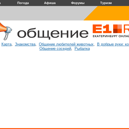
а
Погода
Афиша
Форумы
Туризм
Карта
Знакомства
Общение любителей животных
В добрые руки: к
:
,
,
,
Общение соседей
Рыбалка
,