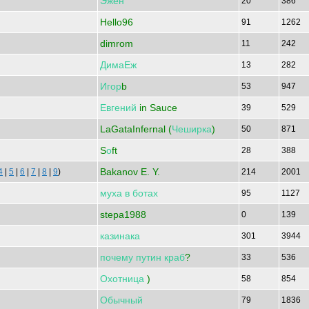
Эжен
20
386
Hello96
91
1262
dimrom
11
242
ДимаЕж
13
282
Игор
b
53
947
Евгений
in Sauce
39
529
LaGataInfernal (
Чеширка
)
50
871
S
о
ft
28
388
Bakanov E. Y.
4
|
5
|
6
|
7
|
8
|
9
)
214
2001
муха
в
ботах
95
1127
stepa1988
0
139
казинака
301
3944
почему
путин
краб
?
33
536
Охотница
)
58
854
Обычный
79
1836