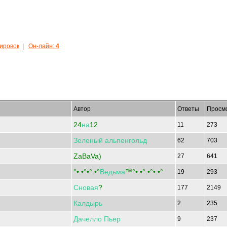
кировок
|
Он-лайн:
4
Автор
Ответы
Просм
24
на
12
11
273
Зеленый
альпенгольд
62
703
ZaBaVa)
27
641
°•.•°•°.•°
Ведьма
™°•.•°.•°•.•°
19
293
Сновая
?
177
2149
Калдырь
2
235
Дачелло
Пьер
9
237