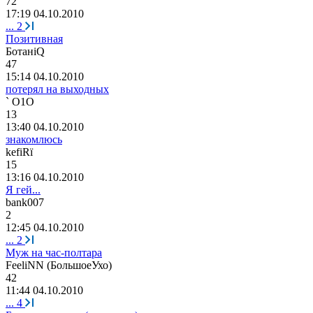
72
17:19 04.10.2010
...
2
Позитивная
Ботан
iQ
47
15:14 04.10.2010
потерял на выходных
` O1O
13
13:40 04.10.2010
знакомлюсь
kefiRї
15
13:16 04.10.2010
Я гей...
bank007
2
12:45 04.10.2010
...
2
Муж на час-полтара
FeeliNN (
БольшоеУхо
)
42
11:44 04.10.2010
...
4