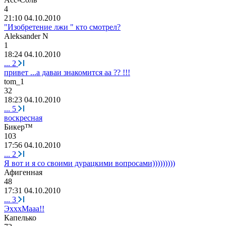
4
21:10 04.10.2010
"Изобретение лжи " кто смотрел?
Aleksander N
1
18:24 04.10.2010
...
2
привет ...а даваи знакомится аа ?? !!!
tom_1
32
18:23 04.10.2010
...
5
воскресная
Бикер
™
103
17:56 04.10.2010
...
2
Я вот и я со своими дурацкими вопросами)))))))))
Афигенная
48
17:31 04.10.2010
...
3
ЭхххМааа!!
Капелько