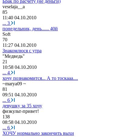
Брак по расчету (не деньги)
veselaja__a
85
11:40 04.10.2010
...
3
понедельник, день...... 40й
S
о
ft
70
11:27 04.10.2010
Знакомлюся с утра
"
Медведь
"
21
10:58 04.10.2010
...
4
хочу познакомится... А то тоскааа....
~marya09 ~
81
09:51 04.10.2010
...
6
девушку за 35 хочу
физкульт
-
привет
!
138
08:58 04.10.2010
...
6
ХОЧУ нормально закончить выхи