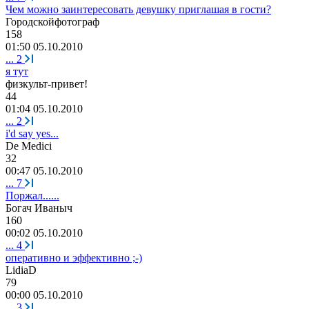
Чем можно заинтересовать девушку приглашая в гости?
Городскойфотограф
158
01:50 05.10.2010
...
2
я тут
физкульт
-
привет
!
44
01:04 05.10.2010
...
2
i'd say yes...
De Medici
32
00:47 05.10.2010
...
7
Поржал......
Богач
Иваныч
160
00:02 05.10.2010
...
4
оперативно и эффективно ;-)
LidiaD
79
00:00 05.10.2010
...
3