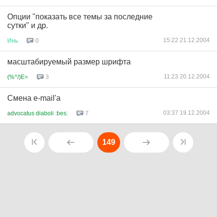
Опции "показать все темы за последние
сутки" и др.
15:22 21.12.2004
Инь
0
масштабируемый размер шрифта
11:23 20.12.2004
(%^/)E=
3
Смена e-mail'a
03:37 19.12.2004
advocatus diaboli :bes:
7
149