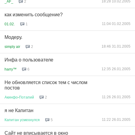
18:28 10.02.2005
_AF_
2
как изменить сообщение?
11:04 01.02.2005
01.02.
1
Модеру.
18:46 31.01.2005
simply air
2
Инфа о пользователе
12:35 26.01.2005
harry™
6
Не обновляется список тем с числом
постов
11:26 26.01.2005
Акинфо
-
Потапий
2
я не Капитан
11:22 26.01.2005
Капитан
усмехнулся
5
Сайт не вписывается в окно