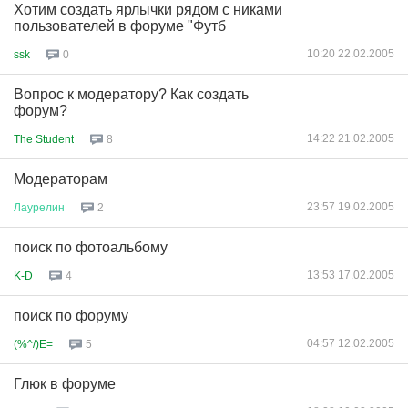
Хотим создать ярлычки рядом с никами
пользователей в форуме "Футб
10:20 22.02.2005
ssk
0
Вопрос к модератору? Как создать
форум?
14:22 21.02.2005
The Student
8
Модераторам
23:57 19.02.2005
Лаурелин
2
поиск по фотоальбому
13:53 17.02.2005
K-D
4
поиск по форуму
04:57 12.02.2005
(%^/)E=
5
Глюк в форуме