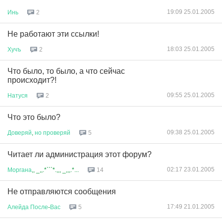
19:09 25.01.2005
Инь
2
Не работают эти ссылки!
18:03 25.01.2005
Хучъ
2
Что было, то было, а что сейчас
происходит?!
09:55 25.01.2005
Натуся
2
Что это было?
09:38 25.01.2005
Доверяй
,
но
проверяй
5
Читает ли администрация этот форум?
02:17 23.01.2005
Моргана
,, _,,.*```*.,,, _,,,.*...
14
Не отправляются сообщения
17:49 21.01.2005
Алейда
После
-
Вас
5