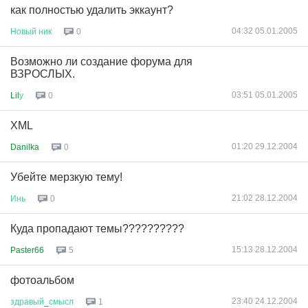
как полностью удалить эккаунт?
04:32 05.01.2005
Новый
ник
0
Возможно ли создание форума для
ВЗРОСЛЫХ.
03:51 05.01.2005
Lil
у
0
XML
01:20 29.12.2004
Danilka
0
Убейте мерзкую тему!
21:02 28.12.2004
Инь
0
Куда пропадают темы??????????
15:13 28.12.2004
Paster66
5
фотоальбом
23:40 24.12.2004
здравый
_
смысл
1