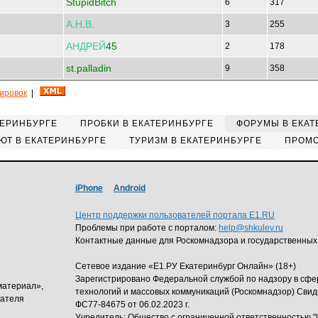
StupidBitch
6
317
А
.
Н
.
В
.
3
255
АНДРЕЙ
45
2
178
st.palladin
9
358
кировок
|
ТЕРИНБУРГЕ
ПРОБКИ В ЕКАТЕРИНБУРГЕ
ФОРУМЫ В ЕКАТ
ЮТ В ЕКАТЕРИНБУРГЕ
ТУРИЗМ В ЕКАТЕРИНБУРГЕ
ПРОМО
iPhone
Android
Центр поддержки пользователей портала E1.RU
Проблемы при работе с порталом:
help@shkulev.ru
Контактные данные для Роскомнадзора и государственных
Сетевое издание «Е1.РУ Екатеринбург Онлайн» (18+)
Зарегистрировано Федеральной службой по надзору в сф
материал»,
технологий и массовых коммуникаций (Роскомнадзор) Свид
дателя
ФС77-84675 от 06.02.2023 г.
Учредитель: Общество с ограниченной ответственность