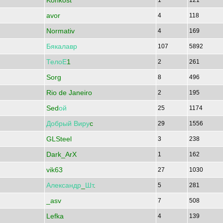
Konkost
1
121
avor
4
118
Normativ
4
169
Бякалавр
107
5892
ТелоЕ
1
2
261
Sorg
8
496
Rio de Janeiro
2
195
Sed
ой
25
1174
Добрый
Виру
c
29
1556
GLSteel
3
238
Dark_ArX
1
162
vik63
27
1030
Александр
_
Шт
.
5
281
_asv
7
508
Lefka
4
139