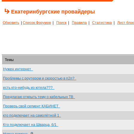
Екатеринбургские провайдеры
Обновить
|
Список Форумов
|
Поиск
|
Правила
|
Статистика
|
Лист бло
Темы
Нужен интернет
Проблемы с роутером и скоростью в п2п?
есть кто-нибудь из ютела???
Предлагаю открыть тему о кабельных ТВ
Проверь свой сегмент КАБИНЕТ
кто подключает на самолётной 1
Кто подключает на Шварца, 6/1