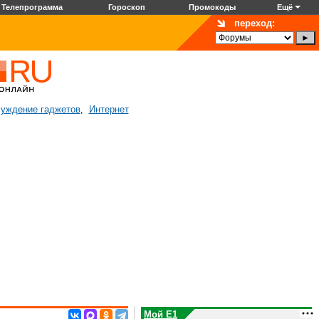
Телепрограмма
Гороскоп
Промокоды
Ещё
переход:
уждение гаджетов
Интернет
,
Мой E1