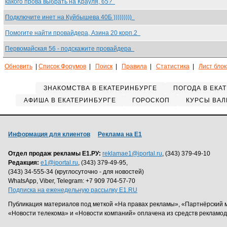
какого прова выбрать на Крауля, 65?
Подключите инет на Куйбышева 40Б )))))))))
Помогите найти провайдера, Азина 20 корп.2
Первомайская 56 - подскажите провайдера
Обновить
|
Список Форумов
|
Поиск
|
Правила
|
Статистика
|
Лист бло
ЗНАКОМСТВА В ЕКАТЕРИНБУРГЕ
ПОГОДА В ЕКА
АФИША В ЕКАТЕРИНБУРГЕ
ГОРОСКОП
КУРСЫ ВАЛ
Информация для клиентов
Реклама на Е1
Отдел продаж рекламы Е1.РУ:
reklamae1@iportal.ru
, (343) 379-49-10
Редакция:
e1@iportal.ru
, (343) 379-49-95,
(343) 34-555-34 (круглосуточно - для новостей)
WhatsApp, Viber, Telegram: +7 909 704-57-70
Подписка на еженедельную рассылку E1.RU
Публикация материалов под меткой «На правах рекламы», «Партнёрский 
«Новости телекома» и «Новости компаний» оплачена из средств рекламо