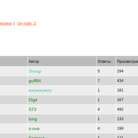
кировок
|
Он-лайн:
1
Автор
Ответы
Просмотро
Элхар
5
294
guff84
7
434
мяумяумяу
1
181
Digit
1
167
S73
4
492
long
1
133
s-ova
4
199