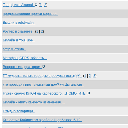
Траффик с Akamai
(
1
|
2
)
предоставление прокси-сервера
Вышли в оффлайн
Роутер в скайнете
(
1
|
2
)
Билайн и YouTube
smtp у ютела
Мегафон, GPRS, область..
Вопрос к модераторам
ГТ мудрит... только городские ресурсы есть(( (+)
(
1
|
2
|
3
)
кто проводит инет в частный дом? ул.Цыганская
Нужен срочко КЛЮЧ на Касперского.....ПОМОГИТЕ
Билайн - опять какие-то изменения...
Стыдно товарищи
Кто есть с Кабинетом в районе Щербакова 5/1?