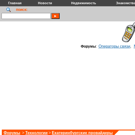
Главная
Новости
Недвижимость
Знакомств
поиск:
Операторы связи
Форумы
:
,
Форумы
>
Технологии
>
Екатеринбургские провайдеры