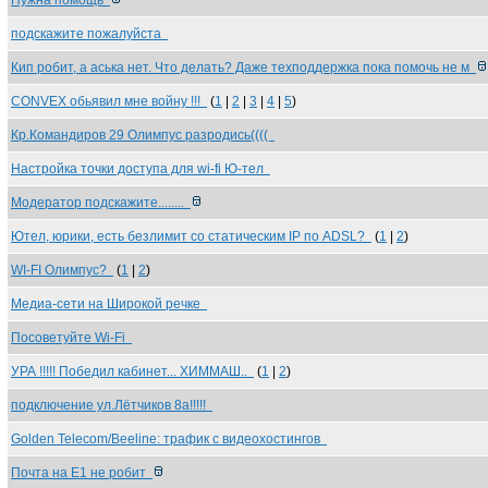
Нужна помощь
подскажите пожалуйста
Кип робит, а аська нет. Что делать? Даже техподдержка пока помочь не м
CONVEX обьявил мне войну !!!
(
1
|
2
|
3
|
4
|
5
)
Кр.Командиров 29 Олимпус разродись((((
Настройка точки доступа для wi-fi Ю-тел
Модератор подскажите........
Ютел, юрики, есть безлимит со статическим IP по ADSL?
(
1
|
2
)
WI-FI Олимпус?
(
1
|
2
)
Медиа-сети на Широкой речке
Посоветуйте Wi-Fi
УРА !!!!! Победил кабинет... ХИММАШ..
(
1
|
2
)
подключение ул.Лётчиков 8а!!!!!
Golden Telecom/Beeline: трафик с видеохостингов
Почта на Е1 не робит