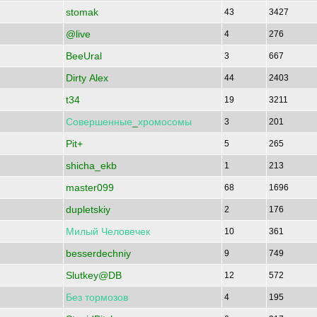
stomak
43
3427
@live
4
276
BeeUral
3
667
Dirty Alex
44
2403
t34
19
3211
Совершенные
_
хромосомы
3
201
Pit+
5
265
shicha_ekb
1
213
master099
68
1696
dupletskiy
2
176
Милый
Человечек
10
361
besserdechniy
9
749
Slutkey@DB
12
572
Без
тормозов
4
195