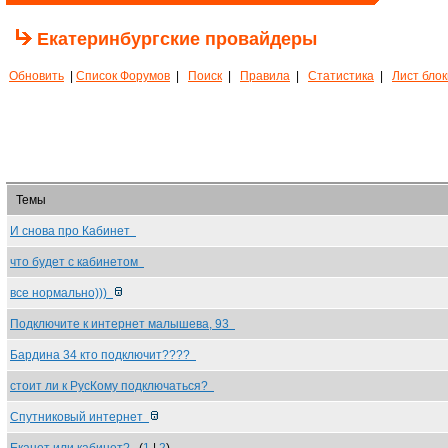
Екатеринбургские провайдеры
Обновить
|
Список Форумов
|
Поиск
|
Правила
|
Статистика
|
Лист бло
Темы
И снова про Кабинет
что будет с кабинетом
все нормально)))
Подключите к интернет малышева, 93
Бардина 34 кто подключит????
стоит ли к РусКому подключаться?
Спутниковый интернет