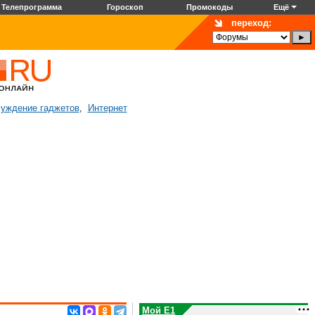
Телепрограмма
Гороскоп
Промокоды
Ещё
переход:
уждение гаджетов
Интернет
,
Мой E1