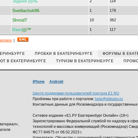
Задний
руль
2
118
Svetliachok96
1
176
ShmidT
10
362
Вжик
)))™
1
117
кировок
|
ТЕРИНБУРГЕ
ПРОБКИ В ЕКАТЕРИНБУРГЕ
ФОРУМЫ В ЕКАТ
ЮТ В ЕКАТЕРИНБУРГЕ
ТУРИЗМ В ЕКАТЕРИНБУРГЕ
ПРОМО
iPhone
Android
Центр поддержки пользователей портала E1.RU
Проблемы при работе с порталом:
help@shkulev.ru
Контактные данные для Роскомнадзора и государственных
Сетевое издание «Е1.РУ Екатеринбург Онлайн» (18+)
Зарегистрировано Федеральной службой по надзору в сф
материал»,
технологий и массовых коммуникаций (Роскомнадзор) Свид
дателя
ФС77-84675 от 06.02.2023 г.
Учредитель: Общество с ограниченной ответственность