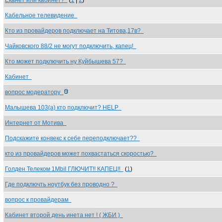
Еканет или кабинет?
(
1
|
2
)
Кабельное телевидение
Кто из провайдеров подключает на Титова,17в?
Чайковского 88/2 не могут подключить, капец!
Кто может подключить ну Куйбышева 57?
Кабинет
вопрос модератору
Малышева 103(а) кто подключит? HELP
Интернет от Мотива
Подскажите конвекс к себе переподключает??
кто из провайдеров может похвастаться скоростью?
Голден Телеком 1Mbil ГЛЮЧИТ!! КАПЕЦ!!
(
1
)
Где подключть ноутбук без проводно ?
вопрос к провайдерам
Кабинет второй день инета нет ! ( ЖБИ )