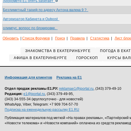
Хронометр Е1 опять забегает
Безлимитный тариф по адресу Антона валека 9 ?
Авторизатор Кабинета и Outpost
олимпус. вопрос по блокировке.
Обновить
|
Список Форумов
|
Поиск
|
Правила
|
Статистика
|
Лист бло
ЗНАКОМСТВА В ЕКАТЕРИНБУРГЕ
ПОГОДА В ЕКА
АФИША В ЕКАТЕРИНБУРГЕ
ГОРОСКОП
КУРСЫ ВАЛ
Информация для клиентов
Реклама на Е1
Отдел продаж рекламы Е1.РУ:
reklamae1@iportal.ru
, (343) 379-49-10
Редакция:
e1@iportal.ru
, (343) 379-49-95,
(343) 34-555-34 (круглосуточно - для новостей)
WhatsApp, Viber, Telegram: +7 909 704-57-70
Подписка на еженедельную рассылку E1.RU
Публикация материалов под меткой «На правах рекламы», «Партнёрский 
«Новости телекома» и «Новости компаний» оплачена из средств рекламо