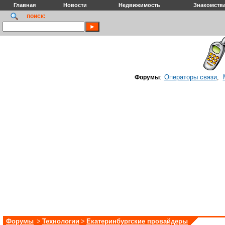
Главная
Новости
Недвижимость
Знакомств
поиск:
Операторы связи
Форумы
:
,
Форумы
>
Технологии
>
Екатеринбургские провайдеры