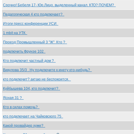
Срочно! Бебеля,17- Юр.Лицо. выделенный канал. КТО? ПОЧЕМ?
Педагогическая 4 кто подключает?
Итоги пресс конференции УСИ
1 mbit на УТК
Проезд Промышленный 3 "Ж". Кто ?
подключить Фрунзе 102
Кто подключит частный дом ?
Викулова 35/3 . Ну подключите к инету кто-нибудь?
кто подключит? актаю не беспокоится.
Куйбышева 104, кто подключит?
Ясная 31 ?
Кто в силах помочь?
кто подключает на Чайковского 75
Какой провайдер хуже?