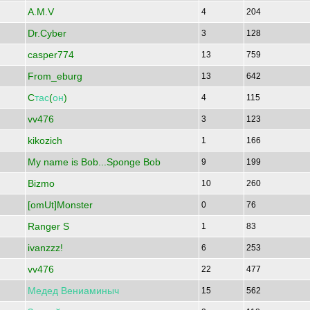
A.M.V
4
204
Dr.Cyber
3
128
casper774
13
759
From_eburg
13
642
C
тас
(
он
)
4
115
vv476
3
123
kikozich
1
166
My name is Bob...Sponge Bob
9
199
Bizmo
10
260
[omUt]Monster
0
76
Ranger S
1
83
ivanzzz!
6
253
vv476
22
477
Медед
Вениаминыч
15
562