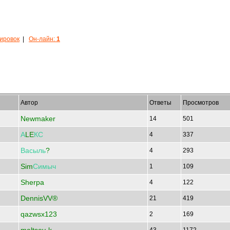
кировок
|
Он-лайн:
1
Автор
Ответы
Просмотров
Newmaker
14
501
А
LE
КС
4
337
Васыль
?
4
293
Sim
Симыч
1
109
Sherpa
4
122
DennisVV®
21
419
qazwsx123
2
169