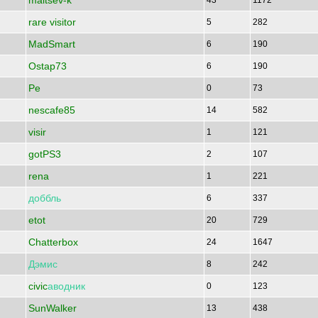
maltsev-k
43
1172
rare visitor
5
282
MadSmart
6
190
Ostap73
6
190
Pe
0
73
nescafe85
14
582
visir
1
121
gotPS3
2
107
rena
1
221
доббль
6
337
etot
20
729
Chatterbox
24
1647
Дэмис
8
242
civic
аводник
0
123
SunWalker
13
438