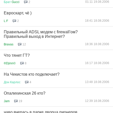
01:11 19.08.2006
Брат
Gucci
2
Евроскарт, чё )
18:41 18.08.2006
L:F
2
Правильный ADSL модем c firewall'ом?
Правильный выход в Интернет?
18:36 18.08.2006
Bravas
12
Что тянет ГТ?
16:17 18.08.2006
®Djinn©
8
На Чекистов кто подключает?
13:48 18.08.2006
Дон
Карлос
4
Опалихинская 26 кто?
12:39 18.08.2006
Jam
19
чаво вчерась в парке дворца пионеров