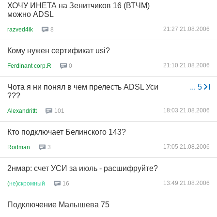
ХОЧУ ИНЕТА на Зенитчиков 16 (ВТЧМ)
можно ADSL
21:27 21.08.2006
razved4ik
8
Кому нужен сертификат usi?
21:10 21.08.2006
Ferdinant corp.R
0
Чота я ни понял в чем прелесть ADSL Уси
...
5
???
18:03 21.08.2006
Alexandrittt
101
Кто подключает Белинского 143?
17:05 21.08.2006
Rodman
3
2нмар: счет УСИ за июль - расшифруйте?
13:49 21.08.2006
(
не
)
скромный
16
Подключение Малышева 75