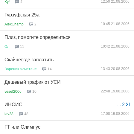
12:50 21.08.2006
Ky!
4
Гурзуфская 25а
10:45 21.08.2006
AlexChamp
2
Плиз, помогите определиться
10:42 21.08.2006
Ол
11
Скайнет,где заплатить...
13:43 20.08.2006
Вареник
в
сметане
14
Дешевый трафик от УСИ
22:48 19.08.2006
vesel2006
10
ИНСИС
...
2
17:08 19.08.2006
lav28
48
ГТ или Олимпус