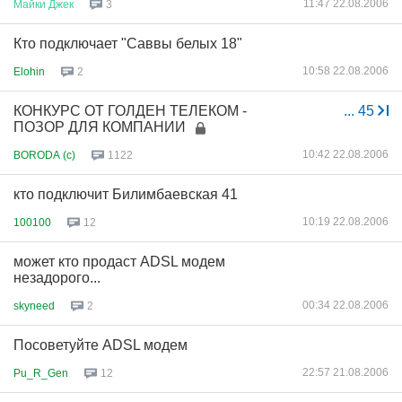
11:47 22.08.2006
Майки
Джек
3
Кто подключает "Саввы белых 18"
10:58 22.08.2006
Elohin
2
КОНКУРС ОТ ГОЛДЕН ТЕЛЕКОМ -
...
45
ПОЗОР ДЛЯ КОМПАНИИ
10:42 22.08.2006
BORODA (c)
1122
кто подключит Билимбаевская 41
10:19 22.08.2006
100100
12
может кто продаст ADSL модем
незадорого...
00:34 22.08.2006
skyneed
2
Посоветуйте ADSL модем
22:57 21.08.2006
Pu_R_Gen
12