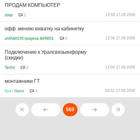
ПРОДАМ КОМПЬЮТЕР
13:03 17.08.2006
soay
1
офф .меняю виватку на кабинетку
12:36 17.08.2006
urdh&#235;rpagesa &#9803;
0
Подключение к Уралсвязьинформу
(скидки)
12:00 17.08.2006
Techn
0
монтажники ГТ
08:51 17.08.2006
Брат
Gucci
4
569