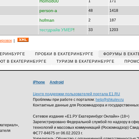
Homo800
1
171
person-a
48
1418
hofman
2
187
тестдрайв
УМЕР
!
33
1203
кировок
|
ТЕРИНБУРГЕ
ПРОБКИ В ЕКАТЕРИНБУРГЕ
ФОРУМЫ В ЕКАТ
ЮТ В ЕКАТЕРИНБУРГЕ
ТУРИЗМ В ЕКАТЕРИНБУРГЕ
ПРОМО
iPhone
Android
Центр поддержки пользователей портала E1.RU
Проблемы при работе с порталом:
help@shkulev.ru
Контактные данные для Роскомнадзора и государственных
Сетевое издание «Е1.РУ Екатеринбург Онлайн» (18+)
Зарегистрировано Федеральной службой по надзору в сф
материал»,
технологий и массовых коммуникаций (Роскомнадзор) Свид
дателя
ФС77-84675 от 06.02.2023 г.
Учредитель: Общество с ограниченной ответственность