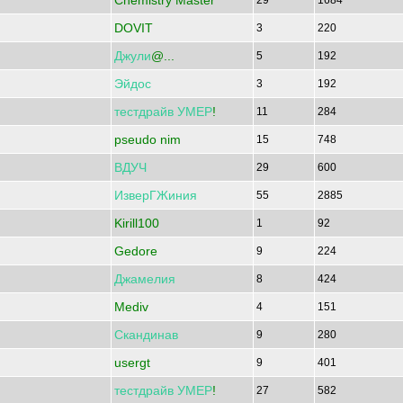
Chemistry Master
29
1684
DOVIT
3
220
Джули
@...
5
192
Эйдос
3
192
тестдрайв
УМЕР
!
11
284
pseudo nim
15
748
ВДУЧ
29
600
ИзверГЖиния
55
2885
Kirill100
1
92
Gedore
9
224
Джамелия
8
424
Mediv
4
151
Скандинав
9
280
usergt
9
401
тестдрайв
УМЕР
!
27
582