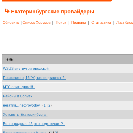
Екатеринбургские провайдеры
Обновить
|
Список Форумов
|
Поиск
|
Правила
|
Статистика
|
Лист бло
Темы
WSUS внутрутригородской
Постовского, 16 "А", кто подключит ?
МТС опять упал!!!
Районы в Convex
негатив... netprovodov
(
1
|
2
)
Хотспоты Екатеринбурга
Волгоградская 43, кто подключает?