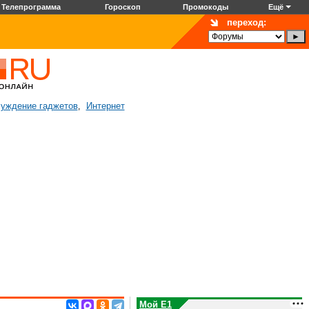
Телепрограмма
Гороскоп
Промокоды
Ещё
переход:
уждение гаджетов
Интернет
,
Мой E1