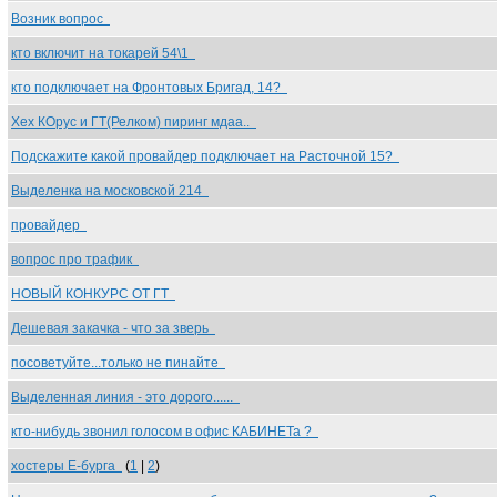
Возник вопрос
кто включит на токарей 54\1
кто подключает на Фронтовых Бригад, 14?
Хех КОрус и ГТ(Релком) пиринг мдаа..
Подскажите какой провайдер подключает на Расточной 15?
Выделенка на московской 214
провайдер
вопрос про трафик
НОВЫЙ КОНКУРС ОТ ГТ
Дешевая закачка - что за зверь
посоветуйте...только не пинайте
Выделенная линия - это дорого......
кто-нибудь звонил голосом в офис КАБИНЕТа ?
хостеры Е-бурга
(
1
|
2
)