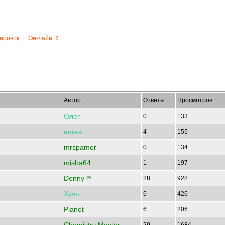
кировок
|
Он-лайн:
1
Автор
Ответы
Просмотров
Олег
0
133
шланг
4
155
mrspamer
0
134
misha64
1
197
Denny™
28
928
Хучъ
6
426
Planet
6
206