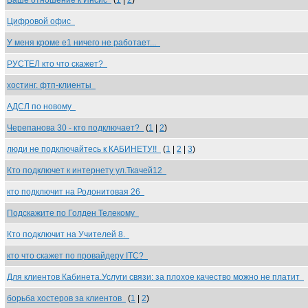
Ваше отношение к Инсис
(
1
|
2
)
Цифровой офис
У меня кроме е1 ничего не работает...
РУСТЕЛ кто что скажет?
хостинг. фтп-клиенты
АДСЛ по новому
Черепанова 30 - кто подключает?
(
1
|
2
)
люди не подключайтесь к КАБИНЕТУ!!
(
1
|
2
|
3
)
Кто подключет к интернету ул.Ткачей12
кто подключит на Родонитовая 26
Подскажите по Голден Телекому
Кто подключит на Учителей 8.
кто что скажет по провайдеру ITC?
Для клиентов Кабинета.Услуги связи: за плохое качество можно не платит
борьба хостеров за клиентов
(
1
|
2
)