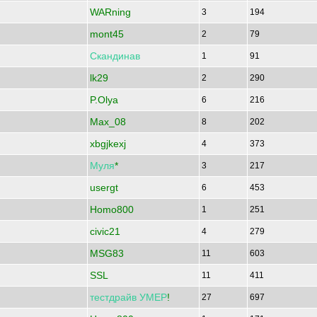
WARning
3
194
mont45
2
79
Скандинав
1
91
lk29
2
290
P.Olya
6
216
Max_08
8
202
xbgjkexj
4
373
Муля
*
3
217
usergt
6
453
Homo800
1
251
civic21
4
279
MSG83
11
603
SSL
11
411
тестдрайв
УМЕР
!
27
697