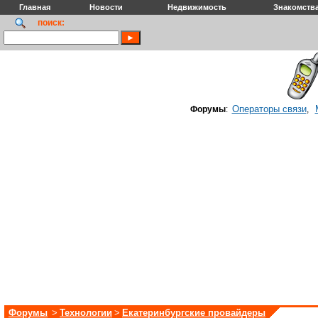
Главная
Новости
Недвижимость
Знакомств
поиск:
Операторы связи
Форумы
:
,
Форумы
>
Технологии
>
Екатеринбургские провайдеры