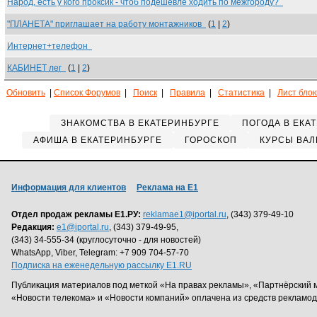
Народ, есть у кого проксик - чтоб подешевле ходить по межгороду?
"ПЛАНЕТА" приглашает на работу монтажников
(
1
|
2
)
Интернет+телефон
КАБИНЕТ лег
(
1
|
2
)
Обновить
|
Список Форумов
|
Поиск
|
Правила
|
Статистика
|
Лист бло
ЗНАКОМСТВА В ЕКАТЕРИНБУРГЕ
ПОГОДА В ЕКА
АФИША В ЕКАТЕРИНБУРГЕ
ГОРОСКОП
КУРСЫ ВАЛ
Информация для клиентов
Реклама на Е1
Отдел продаж рекламы Е1.РУ:
reklamae1@iportal.ru
, (343) 379-49-10
Редакция:
e1@iportal.ru
, (343) 379-49-95,
(343) 34-555-34 (круглосуточно - для новостей)
WhatsApp, Viber, Telegram: +7 909 704-57-70
Подписка на еженедельную рассылку E1.RU
Публикация материалов под меткой «На правах рекламы», «Партнёрский 
«Новости телекома» и «Новости компаний» оплачена из средств рекламо