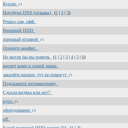
Куплю
Ноутбуки DNS (отзывы)
(
1
|
2
|
3
)
Решил сам, офф
Внешний HDD
хорошый игравой
Оцените конфиг.
Не могли бы вы помочь
(
1
|
2
|
3
|
4
|
5
|
6
)
виснет комп и синий экран
закройте нахрен, тут не помогут
Подскажите неграмотному
Сдохла видяха или нет?
купл
оборудование
off
Какой внешний HDD купить???
(
1
|
2
)