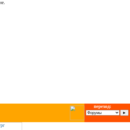
ие.
переход: