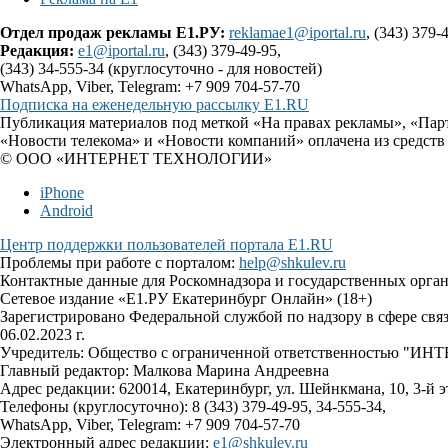
Отдел продаж рекламы Е1.РУ:
reklamae1@iportal.ru
, (343) 379-
Редакция:
e1@iportal.ru
, (343) 379-49-95,
(343) 34-555-34 (круглосуточно - для новостей)
WhatsApp, Viber, Telegram: +7 909 704-57-70
Подписка на еженедельную рассылку E1.RU
Публикация материалов под меткой «На правах рекламы», «Пар
«Новости телекома» и «Новости компаний» оплачена из средств
© ООО «ИНТЕРНЕТ ТЕХНОЛОГИИ»
iPhone
Android
Центр поддержки пользователей портала E1.RU
Проблемы при работе с порталом:
help@shkulev.ru
Контактные данные для Роскомнадзора и государственных орга
Сетевое издание «Е1.РУ Екатеринбург Онлайн» (18+)
Зарегистрировано Федеральной службой по надзору в сфере св
06.02.2023 г.
Учредитель: Общество с ограниченной ответственностью 
Главный редактор: Малкова Марина Андреевна
Адрес редакции: 620014, Екатеринбург, ул. Шейнкмана, 10, 3-й э
Телефоны (круглосуточно): 8 (343) 379-49-95, 34-555-34,
WhatsApp, Viber, Telegram: +7 909 704-57-70
Электронный адрес редакции:
e1@shkulev.ru