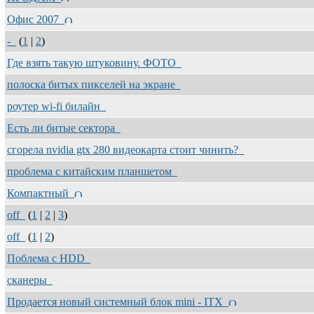
Офис 2007
-
(
1
|
2
)
Где взять такую штуковину. ФОТО
полоска битых пикселей на экране
роутер wi-fi билайн
Есть ли битые сектора
сгорела nvidia gtx 280 видеокарта стоит чинить?
проблема с китайским планшетом
Компактный
off
(
1
|
2
|
3
)
off
(
1
|
2
)
Поблема с HDD
сканеры
Продается новый системный блок mini - ITX