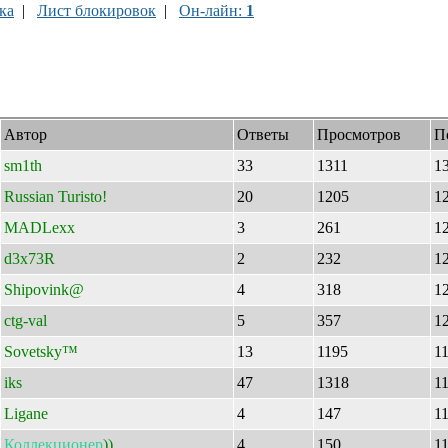
ка
|
Лист блокировок
|
Он-лайн:
1
Автор
Ответы
Просмотров
П
sm1th
33
1311
1
Russian Turisto!
20
1205
1
MADLexx
3
261
1
d3x73R
2
232
1
Shipovink@
4
318
1
ctg-val
5
357
1
Sovetsky™
13
1195
1
iks
47
1318
1
Ligane
4
147
1
Коллекционер
))
4
150
1