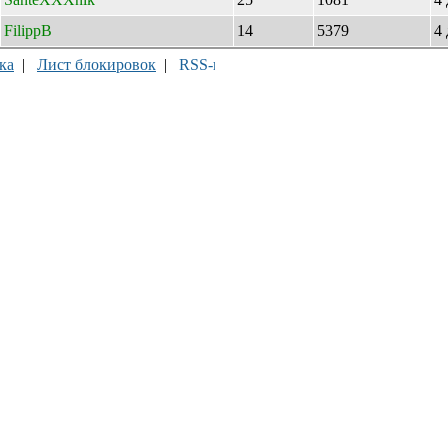
FilippB
14
5379
4
ка
|
Лист блокировок
|