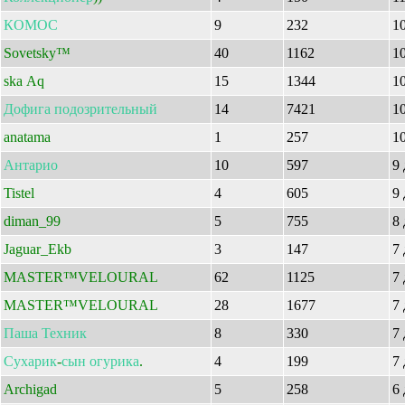
КОМОС
9
232
1
Sovetsky™
40
1162
1
ska Aq
15
1344
1
Дофига
подозрительный
14
7421
1
anatama
1
257
1
Антарио
10
597
9
Tistel
4
605
9
diman_99
5
755
8
Jaguar_Ekb
3
147
7
MASTER™VELOURAL
62
1125
7
MASTER™VELOURAL
28
1677
7
Паша
Техник
8
330
7
Сухарик
-
сын
огурика
.
4
199
7
Archigad
5
258
6