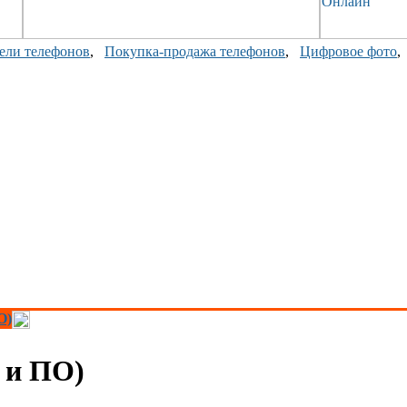
ели телефонов
,
Покупка-продажа телефонов
,
Цифровое фото
О)
 и ПО)