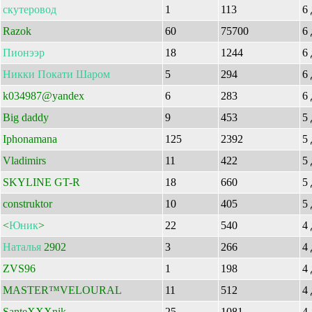
скутеровод
1
113
6
Razok
60
75700
6
Пионээр
18
1244
6
Никки
Покати
Шаром
5
294
6
k034987@yandex
6
283
6
Big daddy
9
453
5
Iphonamana
125
2392
5
Vladimirs
11
422
5
SKYLINE GT-R
18
660
5
construktor
10
405
5
<
Юник
>
22
540
4
Наталья
2902
3
266
4
ZVS96
1
198
4
MASTER™VELOURAL
11
512
4
SanteXXXnik
25
1081
4