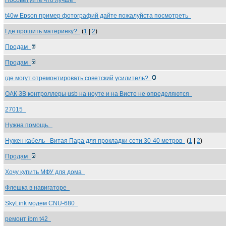
Посоветуйте что лучше
t40w Epson пример фотографий дайте пожалуйста посмотреть
Где прошить материнку?
(
1
|
2
)
Продам
Продам
где могут отремонтировать советский усилитель?
ОАК ЗВ контроллеры usb на ноуте и на Висте не определяются
27015
Нужна помощь.
Нужен кабель - Витая Пара для прокладки сети 30-40 метров
(
1
|
2
)
Продам
Хочу купить МФУ для дома
Флешка в навигаторе
SkyLink модем CNU-680
ремонт ibm t42