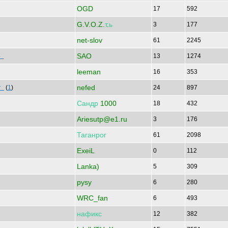
OGD
17
592
G.V.O.Z.
т
.
ь
3
177
net-slov
61
2245
SAO
ло
13
1274
leeman
16
353
nefed
ат
(
1
)
24
897
Сандр
1000
18
432
Ariesutp@e1.ru
3
176
Таганрог
61
2098
ExeiL
0
112
Lanka)
5
309
pysy
6
280
WRC_fan
6
493
нафикс
12
382