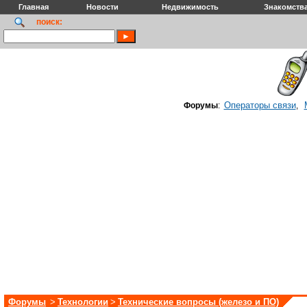
Главная
Новости
Недвижимость
Знакомств
поиск:
Операторы связи
Форумы
:
,
Форумы
>
Технологии
>
Технические вопросы (железо и ПО)