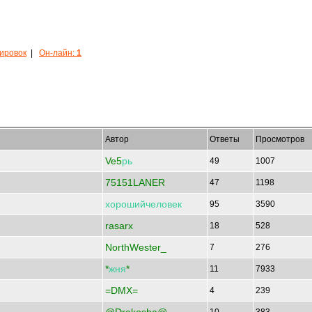
кировок
|
Он-лайн:
1
Автор
Ответы
Просмотров
Ve5
рь
49
1007
75151LANER
47
1198
хорошийчеловек
95
3590
rasarx
18
528
NorthWester_
7
276
*
жня
*
11
7933
=DMX=
4
239