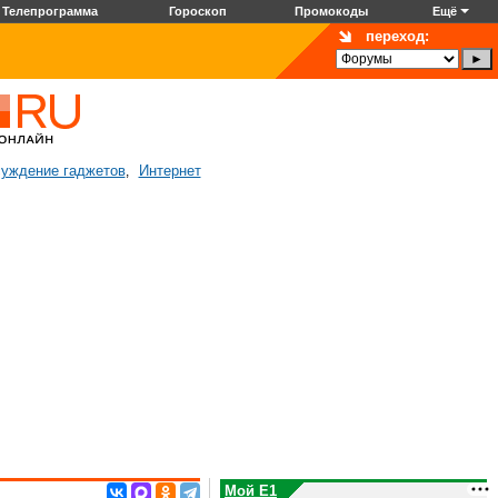
Телепрограмма
Гороскоп
Промокоды
Ещё
переход:
уждение гаджетов
Интернет
,
Мой E1