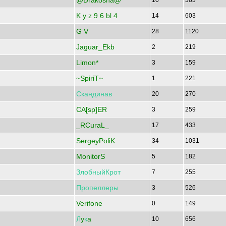
@Drakosha@
10
383
K y z 9 6 bl 4
14
603
G V
28
1120
Jaguar_Ekb
2
219
Limon*
3
159
~SpiriT~
1
221
Скандинав
20
270
CA[sp]ER
3
259
_RCuraL_
17
433
SergeyPoliK
34
1031
MonitorS
5
182
ЗлобныйКрот
7
255
Пропеллеры
3
526
Verifone
0
149
Л
y
к
a
10
656