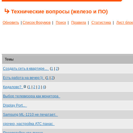
Технические вопросы (железо и ПО)
Обновить
|
Список Форумов
|
Поиск
|
Правила
|
Статистика
|
Лист бло
Темы
Создать сеть в квартире...
(
1
|
2
)
Есть работа на вечер:))
(
1
|
2
)
Кидалово?
(
1
|
2
|
3
|
4
)
Выбор телевизора как монитора
Display Port...
Samsung ML-1210 не печатает.
срочно, настройка АТС панас