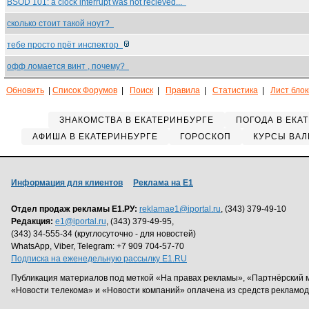
BSOD 101: a clock interrupt was not recieved...
сколько стоит такой ноут?
тебе просто прёт инспектор
офф ломается винт , почему?
Обновить
|
Список Форумов
|
Поиск
|
Правила
|
Статистика
|
Лист бло
ЗНАКОМСТВА В ЕКАТЕРИНБУРГЕ
ПОГОДА В ЕКА
АФИША В ЕКАТЕРИНБУРГЕ
ГОРОСКОП
КУРСЫ ВАЛ
Информация для клиентов
Реклама на Е1
Отдел продаж рекламы Е1.РУ:
reklamae1@iportal.ru
, (343) 379-49-10
Редакция:
e1@iportal.ru
, (343) 379-49-95,
(343) 34-555-34 (круглосуточно - для новостей)
WhatsApp, Viber, Telegram: +7 909 704-57-70
Подписка на еженедельную рассылку E1.RU
Публикация материалов под меткой «На правах рекламы», «Партнёрский 
«Новости телекома» и «Новости компаний» оплачена из средств рекламо