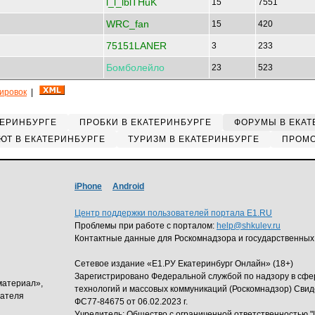
l_l_lblTHuK
15
7551
WRC_fan
15
420
75151LANER
3
233
Бомболейло
23
523
кировок
|
ТЕРИНБУРГЕ
ПРОБКИ В ЕКАТЕРИНБУРГЕ
ФОРУМЫ В ЕКАТ
ЮТ В ЕКАТЕРИНБУРГЕ
ТУРИЗМ В ЕКАТЕРИНБУРГЕ
ПРОМО
iPhone
Android
Центр поддержки пользователей портала E1.RU
Проблемы при работе с порталом:
help@shkulev.ru
Контактные данные для Роскомнадзора и государственных
Сетевое издание «Е1.РУ Екатеринбург Онлайн» (18+)
Зарегистрировано Федеральной службой по надзору в сф
материал»,
технологий и массовых коммуникаций (Роскомнадзор) Свид
дателя
ФС77-84675 от 06.02.2023 г.
Учредитель: Общество с ограниченной ответственность