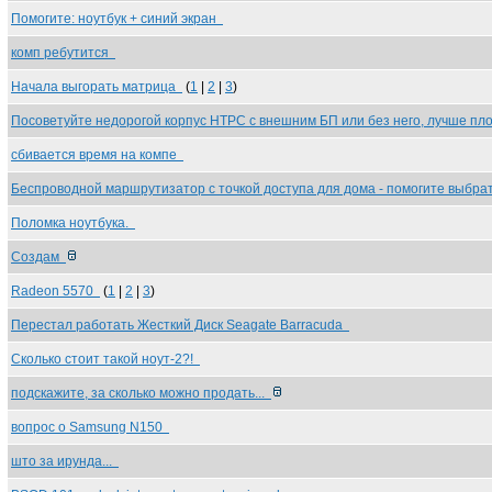
Помогите: ноутбук + синий экран
комп ребутится
Начала выгорать матрица
(
1
|
2
|
3
)
Посоветуйте недорогой корпус HTPC с внешним БП или без него, лучше п
сбивается время на компе
Беспроводной маршрутизатор с точкой доступа для дома - помогите выбр
Поломка ноутбука.
Создам
Radeon 5570
(
1
|
2
|
3
)
Перестал работать Жесткий Диск Seagate Barracuda
Сколько стоит такой ноут-2?!
подскажите, за сколько можно продать...
вопрос о Samsung N150
што за ирунда...