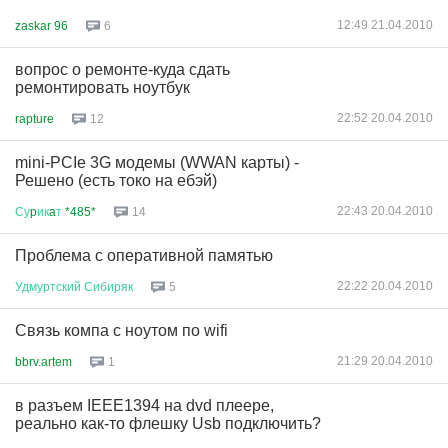
12:49 21.04.2010
zaskar 96
6
вопрос о ремонте-куда сдать
ремонтировать ноутбук
22:52 20.04.2010
rapture
12
mini-PCIe 3G модемы (WWAN карты) -
Решено (есть токо на ебэй)
22:43 20.04.2010
Су
p
ик
a
т
*485*
14
Проблема с оперативной памятью
22:22 20.04.2010
Удмуртский
Сибиряк
5
Связь компа с ноутом по wifi
21:29 20.04.2010
bbrv.artem
1
в разъем IEEE1394 на dvd плеере,
реально как-то флешку Usb подключить?