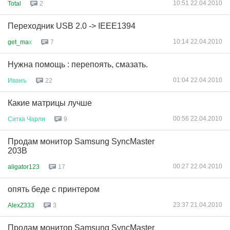
10:51 22.04.2010
Total
2
Переходник USB 2.0 -> IEEE1394
10:14 22.04.2010
get_ma
х
7
Нужна помощь : перепоять, смазать.
01:04 22.04.2010
Иванъ
22
Какие матрицы лучше
00:56 22.04.2010
Ситка
Чарли
9
Продам монитор Samsung SyncMaster
203B
00:27 22.04.2010
aligator123
17
опять беде с принтером
23:37 21.04.2010
AlexZ333
3
Продам монитор Samsung SyncMaster