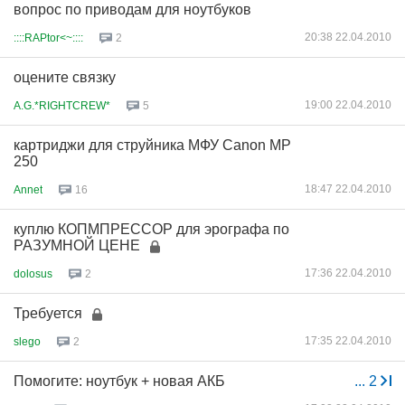
вопрос по приводам для ноутбуков
20:38 22.04.2010
::::RAPtor<~::::
2
оцените связку
19:00 22.04.2010
A.G.*RIGHTCREW*
5
картриджи для струйника МФУ Canon MP
250
18:47 22.04.2010
Annet
16
куплю КОПМПРЕССОР для эрографа по
РАЗУМНОЙ ЦЕНЕ
17:36 22.04.2010
dolosus
2
Требуется
17:35 22.04.2010
slego
2
Помогите: ноутбук + новая АКБ
...
2