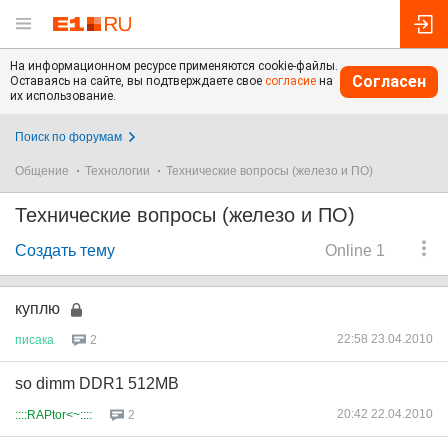
На информационном ресурсе применяются cookie-файлы.
Согласен
Оставаясь на сайте, вы подтверждаете свое
согласие
на
их использование.
Поиск по форумам
Общение
Технологии
Технические вопросы (железо и ПО)
Технические вопросы (железо и ПО)
Создать тему
Online 1
куплю
22:58 23.04.2010
писака
2
so dimm DDR1 512MB
20:42 22.04.2010
::::RAPtor<~::::
2