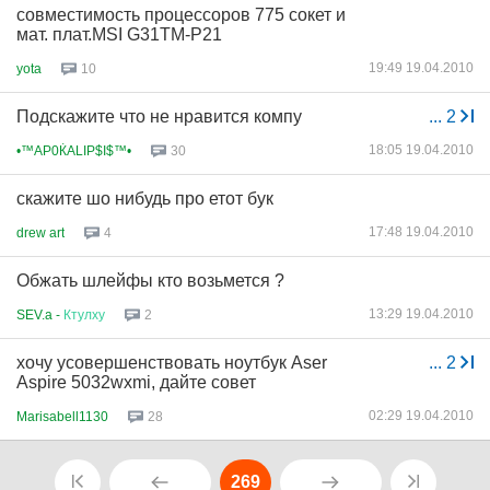
совместимость процессоров 775 сокет и
мат. плат.MSI G31TM-P21
19:49 19.04.2010
yota
10
Подскажите что не нравится компу
...
2
18:05 19.04.2010
•™AP0ЌALIP$I$™•
30
скажите шо нибудь про етот бук
17:48 19.04.2010
drew art
4
Обжать шлейфы кто возьмется ?
13:29 19.04.2010
SEV.a -
Ктулху
2
хочу усовершенствовать ноутбук Aser
...
2
Aspire 5032wxmi, дайте совет
02:29 19.04.2010
Marisabell1130
28
269