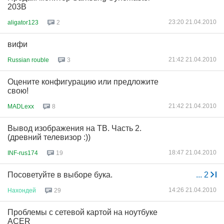
203B
23:20 21.04.2010
aligator123
2
вифи
21:42 21.04.2010
Russian rouble
3
Оцените конфигурацию или предложите
свою!
21:42 21.04.2010
MADLexx
8
Вывод изображения на ТВ. Часть 2.
(древний телевизор :))
18:47 21.04.2010
INF-rus174
19
Посоветуйте в выборе бука.
...
2
14:26 21.04.2010
Нахондей
29
Проблемы с сетевой картой на ноутбуке
ACER