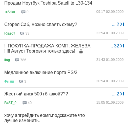
Продам Ноутбук Toshiba Satellite L30-134
09:17 02.09.2009
-=Stik=-
0
Сгорел Саб, можно спаять схему?
...
2
22:54 01.09.2009
Riasoft
33
!! ПОКУПКА-ПРОДАЖА КОМП. ЖЕЛЕЗА
...
32
!!!!! Август Торговля только здесь!
21:43 01.09.2009
ilog
786
Медленное включение порта PS/2
20:54 01.09.2009
Фызш
3
Жесткий диск 500 гб какой???
...
2
15:05 01.09.2009
FaST_9.
40
хочу апгрейдить еомп.подскажите что
лучше изменить.