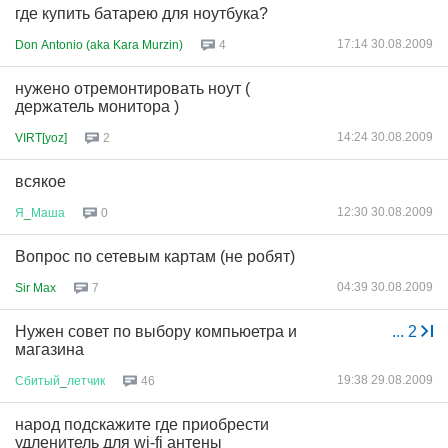
где купить батарею для ноутбука?
17:14 30.08.2009
Don Antonio (aka Kara Murzin)
4
нужено отремонтировать ноут (
держатель монитора )
14:24 30.08.2009
VIRT[yoz]
2
всякое
12:30 30.08.2009
Я
_
Маша
0
Вопрос по сетевым картам (не робят)
04:39 30.08.2009
Sir Max
7
Нужен совет по выбору компьюетра и
...
2
магазина
19:38 29.08.2009
Сбитый
_
летчик
46
народ подскажите где приобрести
удленитель для wi-fi антены