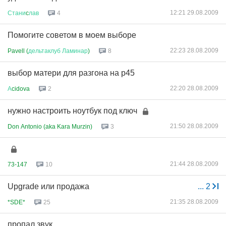
12:21 29.08.2009
Стани
c
лав
4
Помогите советом в моем выборе
22:23 28.08.2009
Pavell (
дельтаклуб
Ламинар
)
8
выбор матери для разгона на p45
22:20 28.08.2009
А
cidova
2
нужно настроить ноутбук под ключ
21:50 28.08.2009
Don Antonio (aka Kara Murzin)
3
21:44 28.08.2009
73-147
10
Upgrade или продажа
...
2
21:35 28.08.2009
*SDE*
25
пропал звук