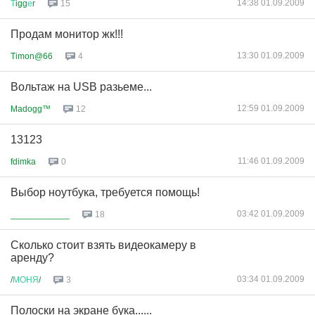
14:38 01.09.2009
Т
igg
е
r
15
Продам монитор жк!!!
13:30 01.09.2009
Timon@66
4
Вольтаж на USB разьеме...
12:59 01.09.2009
Madogg™
12
13123
11:46 01.09.2009
fdimka
0
Выбор ноутбука, требуется помощь!
03:42 01.09.2009
____________
18
Сколько стоит взять видеокамеру в
аренду?
03:34 01.09.2009
/
МОНЯ
/
3
Полоски на экране бука......