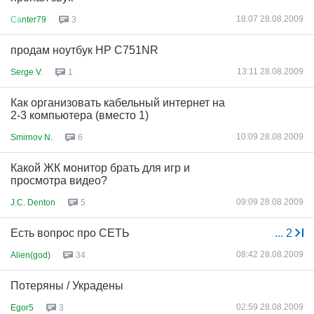
18:07 28.08.2009
Са
nter79
3
продам ноутбук HP C751NR
13:11 28.08.2009
Serge V.
1
Как организовать кабельный интернет на
2-3 компьютера (вместо 1)
10:09 28.08.2009
Smirnov N.
6
Какой ЖК монитор брать для игр и
просмотра видео?
09:09 28.08.2009
J.C. Denton
5
Есть вопрос про СЕТЬ
...
2
08:42 28.08.2009
Alien(god)
34
Потеряны / Украдены
02:59 28.08.2009
Egor5
3