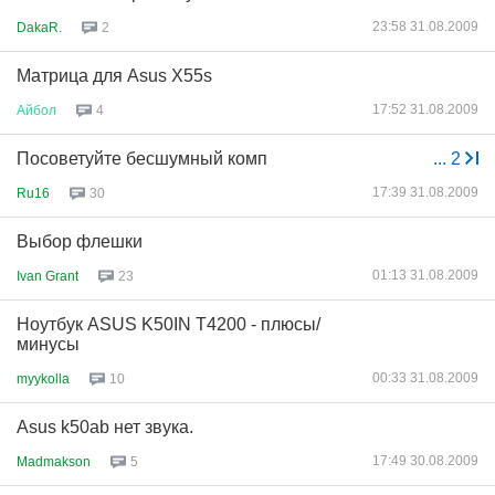
23:58 31.08.2009
DakaR.
2
Матрица для Asus Х55s
17:52 31.08.2009
Айбол
4
Посоветуйте бесшумный комп
...
2
17:39 31.08.2009
Ru16
30
Выбор флешки
01:13 31.08.2009
Ivan Grant
23
Ноутбук ASUS K50IN T4200 - плюсы/
минусы
00:33 31.08.2009
myykolla
10
Asus k50ab нет звука.
17:49 30.08.2009
Madmakson
5