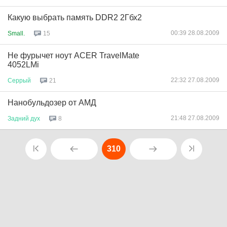
Какую выбрать память DDR2 2Гбх2
00:39 28.08.2009
Small.
15
Не фурычет ноут ACER TravelMate
4052LMi
22:32 27.08.2009
Серрый
21
Нанобульдозер от АМД
21:48 27.08.2009
Задний
дух
8
310