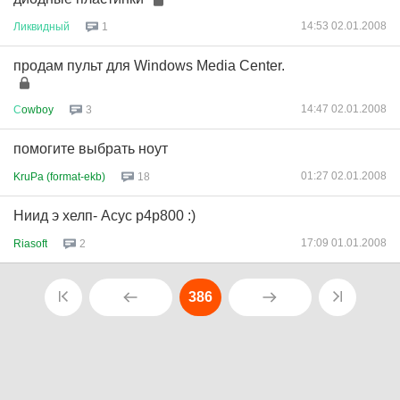
14:53 02.01.2008
Ликвидный
1
продам пульт для Windows Media Center.
14:47 02.01.2008
С
owboy
3
помогите выбрать ноут
01:27 02.01.2008
KruPa (format-ekb)
18
Ниид э хелп- Асус p4p800 :)
17:09 01.01.2008
Riasoft
2
386