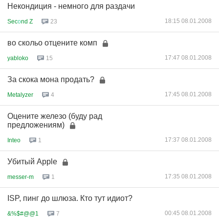
Некондиция - немного для раздачи
18:15 08.01.2008
Sec
о
nd Z
23
во скольо отцените комп
17:47 08.01.2008
yabloko
15
За скока мона продать?
17:45 08.01.2008
Metalyzer
4
Оцените железо (буду рад
предложениям)
17:37 08.01.2008
Inteo
1
Убитый Apple
17:35 08.01.2008
messer-m
1
ISP, пинг до шлюза. Кто тут идиот?
00:45 08.01.2008
&%$#@@1
7