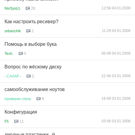
12:56 04.01.2008
NixSys(c)
20
Как настроить ресивер?
11:29 04.01.2008
urbanchik
2
Помощь в выборе бука
00:48 04.01.2008
Tech.
5
Вопрос по жёскому диску
22:46 03.01.2008
-
САХАР
-
2
самообслуживание ноутов
16:49 03.01.2008
проверка
слуха
6
Конфигурация
03:56 03.01.2008
F5
11
диодные пластинки