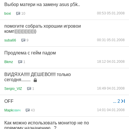
Выбор матери на замену asus p5k..
00:53 05.01.2008
boxi
10
помогите собрать хорошии игровои
комп)))))))))))))))
00:31 05.01.2008
suba66
9
Продлема с гейм падом
18:12 04.01.2008
Bkmz
1
ВИДЯХА!!!!! ДЕШЕВО!!!! только
сегодня........
16:49 04.01.2008
Sergio_VIZ
1
OFF
...
2
14:01 04.01.2008
Mapk
ович
43
Как можно использовать монитор не по
прямому назначению...?