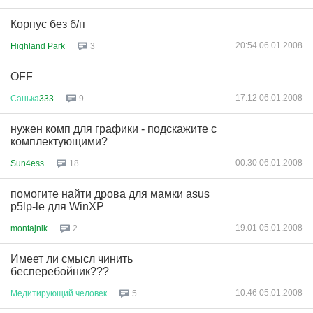
Корпус без б/п
20:54 06.01.2008
Highland Park
3
OFF
17:12 06.01.2008
Санька
333
9
нужен комп для графики - подскажите с
комплектующими?
00:30 06.01.2008
Sun4ess
18
помогите найти дрова для мамки asus
p5lp-le для WinXP
19:01 05.01.2008
montajnik
2
Имеет ли смысл чинить
бесперебойник???
10:46 05.01.2008
Медитирующий
человек
5