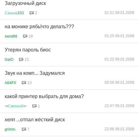
Загрузочный диск
01:51 09.01.2008
Санька
333
2
на монике рябь!что делать???
01:25 09.01.2008
swist96
18
Утерян пароль биос
01:22 09.01.2008
GalO
15
Звук на комп... Задумался
00:56 09.01.2008
A64FX
13
какой принтер выбрать для дома?
22:47 08.01.2008
-=
Связной
=-
1
хелп ...отпал жёсткий диск
22:46 08.01.2008
grimm.
7