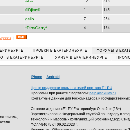
AFA
12
313
®Djinn©
1
145
gello
7
254
*DirtyGarry*
4
164
кировок
|
ТЕРИНБУРГЕ
ПРОБКИ В ЕКАТЕРИНБУРГЕ
ФОРУМЫ В ЕКАТ
ЮТ В ЕКАТЕРИНБУРГЕ
ТУРИЗМ В ЕКАТЕРИНБУРГЕ
ПРОМО
iPhone
Android
Центр поддержки пользователей портала E1.RU
Проблемы при работе с порталом:
help@shkulev.ru
Контактные данные для Роскомнадзора и государственных
Сетевое издание «Е1.РУ Екатеринбург Онлайн» (18+)
Зарегистрировано Федеральной службой по надзору в сф
материал»,
технологий и массовых коммуникаций (Роскомнадзор) Свид
дателя
ФС77-84675 от 06.02.2023 г.
Учредитель: Общество с ограниченной ответственность