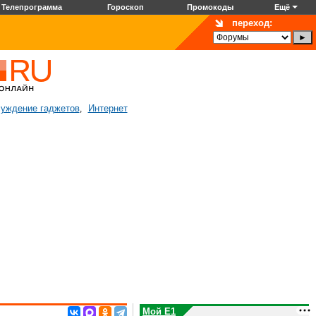
Телепрограмма
Гороскоп
Промокоды
Ещё
переход:
уждение гаджетов
Интернет
,
Мой E1