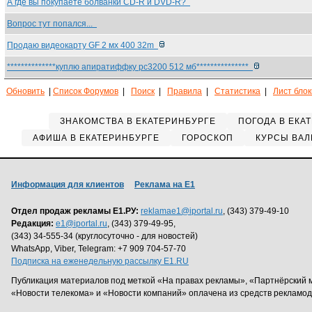
А где вы покупаете болванки CD-R и DVD-R?
Вопрос тут попался...
Продаю видеокарту GF 2 мх 400 32m
**************куплю апиратиффку pc3200 512 мб***************
Обновить
|
Список Форумов
|
Поиск
|
Правила
|
Статистика
|
Лист бло
ЗНАКОМСТВА В ЕКАТЕРИНБУРГЕ
ПОГОДА В ЕКА
АФИША В ЕКАТЕРИНБУРГЕ
ГОРОСКОП
КУРСЫ ВАЛ
Информация для клиентов
Реклама на Е1
Отдел продаж рекламы Е1.РУ:
reklamae1@iportal.ru
, (343) 379-49-10
Редакция:
e1@iportal.ru
, (343) 379-49-95,
(343) 34-555-34 (круглосуточно - для новостей)
WhatsApp, Viber, Telegram: +7 909 704-57-70
Подписка на еженедельную рассылку E1.RU
Публикация материалов под меткой «На правах рекламы», «Партнёрский 
«Новости телекома» и «Новости компаний» оплачена из средств рекламо