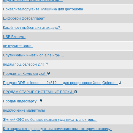
Куда отнести в ремонт сканер hp?
Похвалите/поругайте. Машинка для фотошопа
Цифровой фотоаппарат
Какой ноут выбрать из этих двух?
USB Блютус
не грузится комп
Спутниковый и-нет и onlaine игры…
подам поц. селерон 2.4!
Продается Комплектуха!
Продаю DDR Infineon....... 2x512 ......для процессоров Xeon|Opteron.
ПРОДАМ СТАРЫЕ СИСТЕМНЫЕ БЛОКИ
Продам видеокарту!
подключение магнитолы
Жуткий ОФФ но больше незнаю куда писать электрика
Кто подскажет где продать на комиссию компьютерную технику