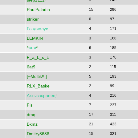
step2112/
3
243
PaulPaladin
15
296
striker
0
97
Гладиолус
4
171
LEMKIN
3
168
*
жня
*
6
185
F_a_L_s_E
3
176
6at9
2
115
[~Multik!!!]
5
193
RLX_Baske
2
99
Ахтызасранец
!
4
216
Fis
7
237
dmq
17
311
Bkmz
21
423
Dmitry8686
15
321