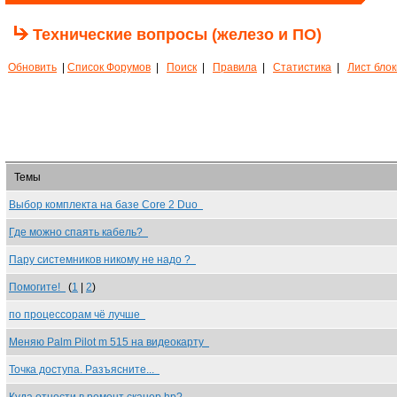
Технические вопросы (железо и ПО)
Обновить
|
Список Форумов
|
Поиск
|
Правила
|
Статистика
|
Лист бло
Темы
Выбор комплекта на базе Core 2 Duo
Где можно спаять кабель?
Пару системников никому не надо ?
Помогите!
(
1
|
2
)
по процессорам чё лучше
Меняю Palm Pilot m 515 на видеокарту
Точка доступа. Разъясните...