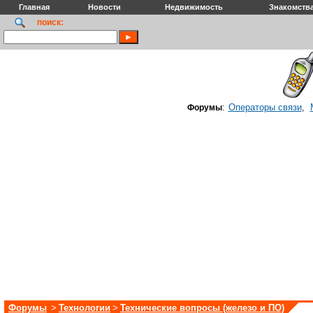
Главная
Новости
Недвижимость
Знакомств
поиск:
Операторы связи
Форумы
:
,
Форумы
>
Технологии
>
Технические вопросы (железо и ПО)