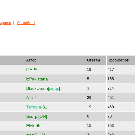
кировок
|
Он-лайн:
1
Автор
Ответы
Просмотров
F.A.™
19
417
izPakistana
5
155
BlackDeath[
моцк
]
3
214
A_let
29
451
Татарин
81
19
460
Scorpi[ON]
0
78
ElektriK
15
353