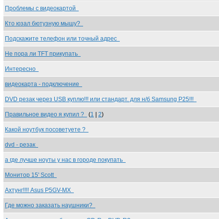
Проблемы с видеокартой
Кто юзал бютузную мышу?
Подскажите телефон или точный адрес
Не пора ли TFT прикупать
Интересно
видеокарта - подключение
DVD резак через USB куплю!!! или стандарт. для н/б Samsung P25!!!
Правильное видео я купил ?
(
1
|
2
)
Какой ноутбук посоветуете ?
dvd - резак
а где лучше ноуты у нас в городе покупать
Монитор 15' Scott
Ахтунг!!!! Asus P5GV-MX
Где можно заказать наушники?