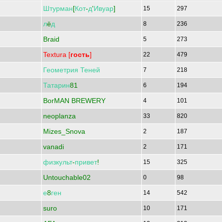
Штурман
[
Кот
-
д
'
Ивуар
]
15
297
л
ё
д
8
236
Braid
5
273
Textura [
гость
]
22
479
Геометрия
Теней
7
218
Татарин
81
6
194
BorMAN BREWERY
4
101
neoplanza
33
820
Mizes_Snova
2
187
vanadi
2
171
физкульт
-
привет
!
15
325
Untouchable02
0
98
е
8
ген
14
542
suro
10
171