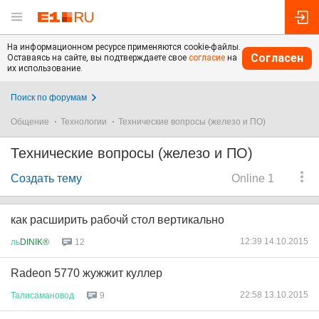
На информационном ресурсе применяются cookie-файлы.
Согласен
Оставаясь на сайте, вы подтверждаете свое
согласие
на
их использование.
Поиск по форумам
Общение
Технологии
Технические вопросы (железо и ПО)
Технические вопросы (железо и ПО)
Создать тему
Online 1
как расширить рабочй стол вертикально
12:39 14.10.2015
ль
DINIK®
12
Radeon 5770 жужжит куллер
22:58 13.10.2015
Талисамановод
9