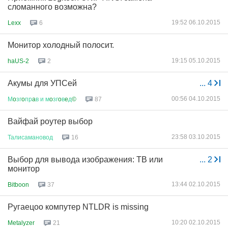
сломанного возможна?
19:52 06.10.2015
Lexx
6
Монитор холодный полосит.
19:15 05.10.2015
haUS-2
2
Акумы для УПСей
...
4
00:56 04.10.2015
М
o
зг
o
пр
a
в
и
м
o
зг
o
в
e
д
©
87
Вайфай роутер выбор
23:58 03.10.2015
Талисамановод
16
Выбор для вывода изображения: ТВ или
...
2
монитор
13:44 02.10.2015
Bitboon
37
Ругаецоо компутер NTLDR is missing
10:20 02.10.2015
Metalyzer
21