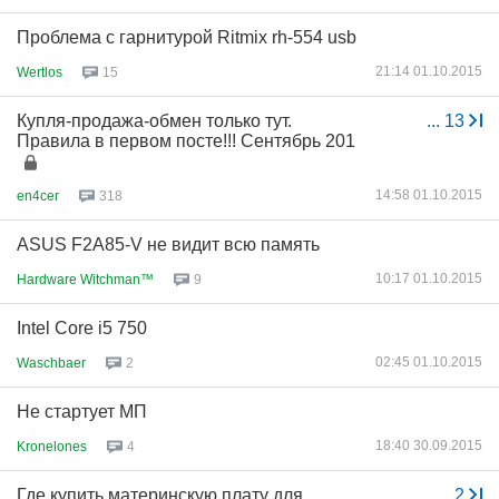
Проблема с гарнитурой Ritmix rh-554 usb
21:14 01.10.2015
Wertlos
15
Купля-продажа-обмен только тут.
...
13
Правила в первом посте!!! Сентябрь 201
14:58 01.10.2015
en4cer
318
ASUS F2A85-V не видит всю память
10:17 01.10.2015
Hardware Witchman™
9
Intel Core i5 750
02:45 01.10.2015
Waschbaer
2
Не стартует МП
18:40 30.09.2015
Kronelones
4
Где купить материнскую плату для
...
2