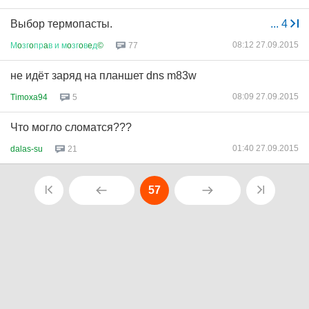
Выбор термопасты.
...
4
08:12 27.09.2015
М
o
зг
o
пр
a
в
и
м
o
зг
o
в
e
д
©
77
не идёт заряд на планшет dns m83w
08:09 27.09.2015
Timoxa94
5
Что могло сломатся???
01:40 27.09.2015
dalas-su
21
57