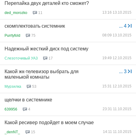
Перепайка двух деталей кто сможет?
13:16 13.10.2015
ded_morozko
11
скомплектовать системник
...
4
08:09 13.10.2015
Purrtyfold
75
Надежный жесткий диск под систему
19:49 12.10.2015
Слезоточивый
УАЗ
17
Какой жк-телевизор выбрать для
...
3
маленькой комнаты
15:31 12.10.2015
Мурзилка
53
щелчки в системнике
23:31 11.10.2015
639956
4
Какой ресивер подойдет в моем случае
14:11 11.10.2015
_denNT_
15