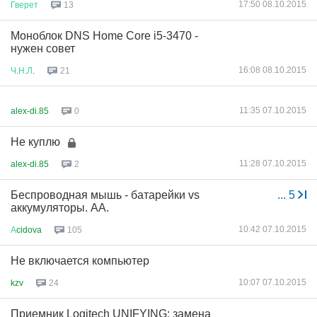
17:50 08.10.2015
Гверет
13
Моноблок DNS Home Core i5-3470 -
нужен совет
16:08 08.10.2015
Ч
.
Н
.
Л
.
21
11:35 07.10.2015
alex-di.85
0
Не куплю
11:28 07.10.2015
alex-di.85
2
Беспроводная мышь - батарейки vs
...
5
аккумуляторы. АА.
10:42 07.10.2015
А
cidova
105
Не включается компьютер
10:07 07.10.2015
kzv
24
Приемник Logitech UNIFYING: замена