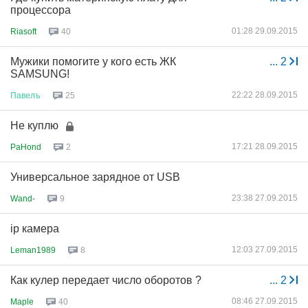
процессора
01:28 29.09.2015
Riasoft
40
Мужики помогите у кого есть ЖК
...
2
SAMSUNG!
22:22 28.09.2015
Павелъ
25
Не куплю
17:21 28.09.2015
PaHond
2
Универсальное зарядное от USB
23:38 27.09.2015
Wand-
9
ip камера
12:03 27.09.2015
Leman1989
8
Как кулер передает число оборотов ?
...
2
08:46 27.09.2015
Maple
40