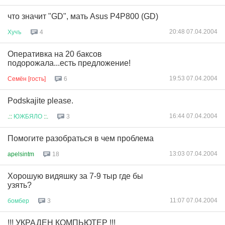
что значит "GD", мать Asus P4P800 (GD)
20:48 07.04.2004
Хучъ
4
Оперативка на 20 баксов
подорожала...есть предложение!
19:53 07.04.2004
Семён [гость]
6
Podskajite please.
16:44 07.04.2004
.::
ЮЖБЯЛО
::.
3
Помогите разобраться в чем проблема
13:03 07.04.2004
apelsintm
18
Хорошую видяшку за 7-9 тыр где бы
узять?
11:07 07.04.2004
бомбер
3
!!! УКРАДЕН КОМПЬЮТЕР !!!