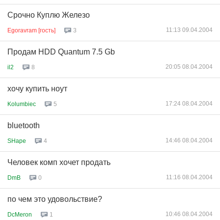
Срочно Куплю Железо
11:13 09.04.2004
Egoravram [гость]
3
Продам HDD Quantum 7.5 Gb
20:05 08.04.2004
il2
8
хочу купить ноут
17:24 08.04.2004
Kolumbiec
5
bluetooth
14:46 08.04.2004
SHape
4
Человек комп хочет продать
11:16 08.04.2004
DmB
0
по чем это удовольствие?
10:46 08.04.2004
DcMeron
1