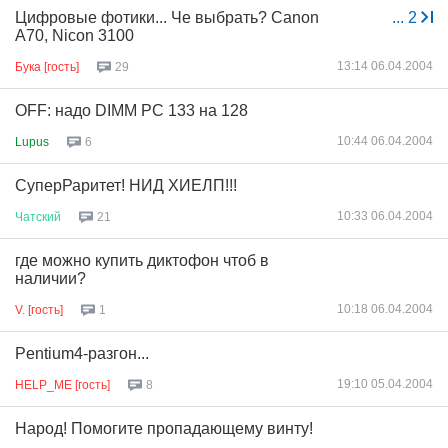
Цифровые фотики... Че выбрать? Canon
...
2
А70, Nicon 3100
13:14 06.04.2004
Бука [гость]
29
OFF: надо DIMM PC 133 на 128
10:44 06.04.2004
Lupus
6
СуперРаритет! НИД ХИЕЛП!!!
10:33 06.04.2004
Чатский
21
где можно купить диктофон чтоб в
наличии?
10:18 06.04.2004
V. [гость]
1
Pentium4-разгон...
19:10 05.04.2004
HELP_ME [гость]
8
Народ! Помогите пропадающему винту!