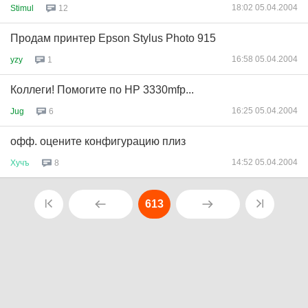
18:02 05.04.2004
Stimul
12
Продам принтер Epson Stylus Photo 915
16:58 05.04.2004
yzy
1
Коллеги! Помогите по HP 3330mfp...
16:25 05.04.2004
Jug
6
офф. оцените конфигурацию плиз
14:52 05.04.2004
Хучъ
8
613