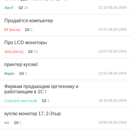
22:19 06.04.2004
Ale
х
F
24
Продаётся компьютер
22:07 06.04.2004
EF [гость]
0
Про LCD мониторы
22:07 06.04.2004
Jony [гость]
18
принтер куплю!
22:01 06.04.2004
Maple
9
Фирмам продающим оргтехнику и
работающим в 1С !
19:10 06.04.2004
Серж
(
Не
местный
)
2
куплю монитор 17, 2-3тыр
19:00 06.04.2004
niv
1