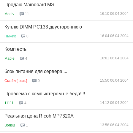
Продаю Maindoard MS
16:10 06.04.2004
Mediv
11
Куплю DIMM PC133 двустороннюю
16:04 06.04.2004
Пыжик
0
Комп есть
16:01 06.04.2004
Maple
4
блок питания для сервера ...
15:50 06.04.2004
Смайл [гость]
0
Проблема с компьютером не беда!!!!
14:12 06.04.2004
11111
4
Реальная цена Ricoh MP7320A
13:58 06.04.2004
BorisB
1