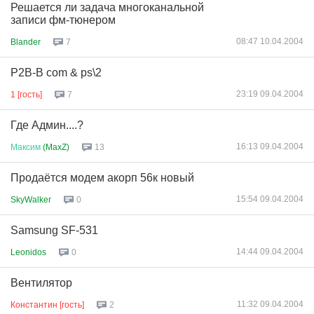
Решается ли задача многоканальной
записи фм-тюнером
08:47 10.04.2004
Blander
7
P2B-B com & ps\2
23:19 09.04.2004
1 [гость]
7
Где Админ....?
16:13 09.04.2004
Максим
(MaxZ)
13
Продаётся модем акорп 56к новый
15:54 09.04.2004
SkyWalker
0
Samsung SF-531
14:44 09.04.2004
Leonidos
0
Вентилятор
11:32 09.04.2004
Константин [гость]
2