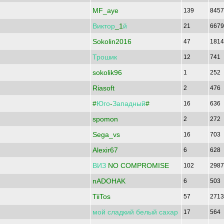
MF_aye
139
845
Виктор
_1
й
21
667
Sokolin2016
47
181
Трошик
12
741
sokolik96
1
252
Riasoft
2
476
#
Юго
-
Западный
#
16
636
spomon
2
272
Sega_vs
16
703
Alexir67
6
628
ВИЗ
NO COMPROMISE
102
298
nADOHAK
6
503
TiiTos
57
271
мой
сладкий
белый
сахар
17
564