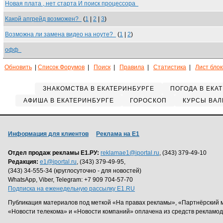
Новая плата , нет старта И поиск процессора
Какой апгрейд возможен?
(
1
|
2
|
3
)
Возможна ли замена видео на ноуте?
(
1
|
2
)
офф
Обновить
|
Список Форумов
|
Поиск
|
Правила
|
Статистика
|
Лист бло
ЗНАКОМСТВА В ЕКАТЕРИНБУРГЕ
ПОГОДА В ЕКА
АФИША В ЕКАТЕРИНБУРГЕ
ГОРОСКОП
КУРСЫ ВАЛ
Информация для клиентов
Реклама на Е1
Отдел продаж рекламы Е1.РУ:
reklamae1@iportal.ru
, (343) 379-49-10
Редакция:
e1@iportal.ru
, (343) 379-49-95,
(343) 34-555-34 (круглосуточно - для новостей)
WhatsApp, Viber, Telegram: +7 909 704-57-70
Подписка на еженедельную рассылку E1.RU
Публикация материалов под меткой «На правах рекламы», «Партнёрский 
«Новости телекома» и «Новости компаний» оплачена из средств рекламо