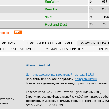
StarWork
14
637
KemJok
53
259
dik76
26
110
Rust and Dust
20
766
кировок
|
ТЕРИНБУРГЕ
ПРОБКИ В ЕКАТЕРИНБУРГЕ
ФОРУМЫ В ЕКАТ
ЮТ В ЕКАТЕРИНБУРГЕ
ТУРИЗМ В ЕКАТЕРИНБУРГЕ
ПРОМО
iPhone
Android
Центр поддержки пользователей портала E1.RU
Проблемы при работе с порталом:
help@shkulev.ru
Контактные данные для Роскомнадзора и государственных
Сетевое издание «Е1.РУ Екатеринбург Онлайн» (18+)
Зарегистрировано Федеральной службой по надзору в сф
материал»,
технологий и массовых коммуникаций (Роскомнадзор) Свид
дателя
ФС77-84675 от 06.02.2023 г.