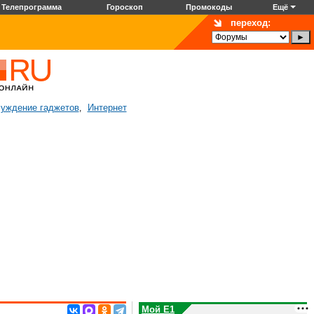
Телепрограмма
Гороскоп
Промокоды
Ещё
переход:
уждение гаджетов
Интернет
,
Мой E1