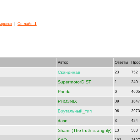
кировок
|
Он-лайн:
1
Автор
Ответы
Прос
Скандинав
23
752
SupermotorDIST
1
240
Panda.
6
460
PHO3NIX
39
164
Брутальный
_
тип
96
397
dasc
3
424
Shami (The truth is angrily)
13
588