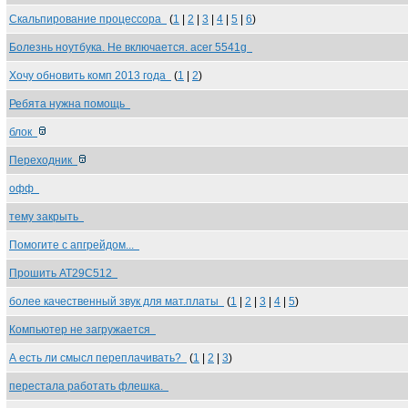
Скальпирование процессора
(
1
|
2
|
3
|
4
|
5
|
6
)
Болезнь ноутбука. Не включается. acer 5541g
Хочу обновить комп 2013 года
(
1
|
2
)
Ребята нужна помощь
блок
Переходник
офф
тему закрыть
Помогите с апгрейдом...
Прошить AT29C512
более качественный звук для мат.платы
(
1
|
2
|
3
|
4
|
5
)
Компьютер не загружается
А есть ли смысл переплачивать?
(
1
|
2
|
3
)
перестала работать флешка.