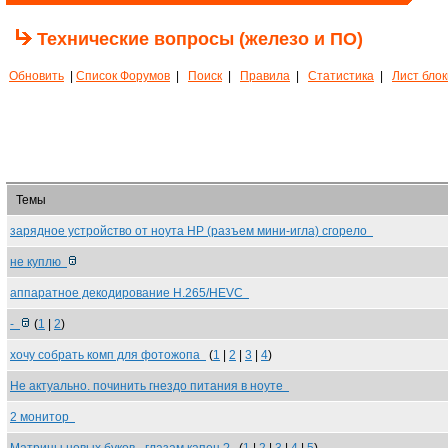
Технические вопросы (железо и ПО)
Обновить
|
Список Форумов
|
Поиск
|
Правила
|
Статистика
|
Лист бло
Темы
зарядное устройство от ноута HP (разъем мини-игла) сгорело
не куплю
аппаратное декодирование H.265/HEVC
-
(
1
|
2
)
хочу собрать комп для фотожопа
(
1
|
2
|
3
|
4
)
Не актуально. починить гнездо питания в ноуте
2 монитор