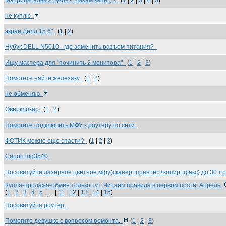
Матрицы новых буков - глазам капец ?
(
1
|
2
|
3
|
4
|
5
)
не куплю
экран Делл 15.6"
(
1
|
2
)
Нубук DELL N5010 - где заменить разъем питания?
Ищу мастера для "починить 2 монитора"
(
1
|
2
|
3
)
Помогите найти железяку
(
1
|
2
)
не обменяю
Оверклокер
(
1
|
2
)
Помогите подключить МФУ к роутеру по сети
ФОТИК можно еще спасти?
(
1
|
2
|
3
)
Canon mg3540
Посоветуйте лазерное цветное мфу(сканер+принтер+копир+факс) до 30 т.
Купля-продажа-обмен только тут. Читаем правила в первом посте! Апрель
(
1
|
2
|
3
|
4
|
5
| .... |
11
|
12
|
13
|
14
|
15
)
Посоветуйте роутер
Помогите девушке с вопросом ремонта.
(
1
|
2
|
3
)