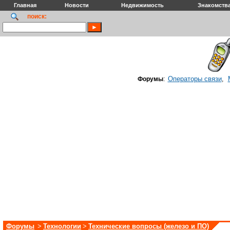
Главная
Новости
Недвижимость
Знакомств
поиск:
Операторы связи
Форумы
:
,
Форумы
>
Технологии
>
Технические вопросы (железо и ПО)