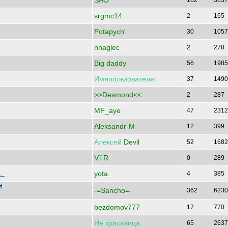
SAO
102
363
srgmc14
2
165
Potapych'
30
105
nnaglec
2
278
Big daddy
56
198
Имяпользователя
:
37
149
>>Desmond<<
2
287
MF_aye
47
231
Aleksandr-M
12
399
Алексей
Devil
52
168
V
Т
R
0
289
yota
р.
4
385
-=Sancho=-
362
623
bezdomov777
17
770
Не
красавица
65
263