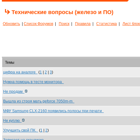
Технические вопросы (железо и ПО)
Обновить
|
Список Форумов
|
Поиск
|
Правила
|
Статистика
|
Лист бло
Темы
цифра на аналоге
(
1
|
2
|
3
)
Нужна помощь в тесте монитора
Не продам
Вышла из строя мать geforce 7050m-m
МФУ Samsung CLX-2160 появились полосы при печати
Не куплю
Улучшить свой ПК.
(
1
|
2
)