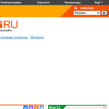
Телепрограмма
Гороскоп
Промокоды
Ещё
переход:
уждение гаджетов
Интернет
,
Мой E1