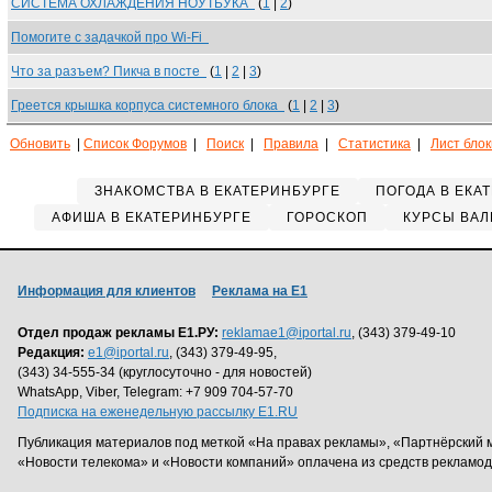
СИСТЕМА ОХЛАЖДЕНИЯ НОУТБУКА
(
1
|
2
)
Помогите с задачкой про Wi-Fi
Что за разъем? Пикча в посте
(
1
|
2
|
3
)
Греется крышка корпуса системного блока
(
1
|
2
|
3
)
Обновить
|
Список Форумов
|
Поиск
|
Правила
|
Статистика
|
Лист бло
ЗНАКОМСТВА В ЕКАТЕРИНБУРГЕ
ПОГОДА В ЕКА
АФИША В ЕКАТЕРИНБУРГЕ
ГОРОСКОП
КУРСЫ ВАЛ
Информация для клиентов
Реклама на Е1
Отдел продаж рекламы Е1.РУ:
reklamae1@iportal.ru
, (343) 379-49-10
Редакция:
e1@iportal.ru
, (343) 379-49-95,
(343) 34-555-34 (круглосуточно - для новостей)
WhatsApp, Viber, Telegram: +7 909 704-57-70
Подписка на еженедельную рассылку E1.RU
Публикация материалов под меткой «На правах рекламы», «Партнёрский 
«Новости телекома» и «Новости компаний» оплачена из средств рекламо