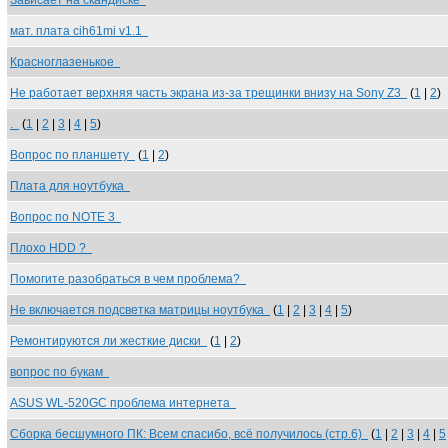
Зависает на скандиске
мат. плата cih61mi v1.1
Красноглазенькое
Не работает верхняя часть экрана из-за трещинки внизу на Sony Z3
(
1
|
2
)
.
(
1
|
2
|
3
|
4
|
5
)
Вопрос по планшету
(
1
|
2
)
Плата для ноутбука
Вопрос по NOTE 3
Плохо HDD ?
Помогите разобраться в чем проблема?
Не включается подсветка матрицы ноутбука
(
1
|
2
|
3
|
4
|
5
)
Ремонтируются ли жесткие диски
(
1
|
2
)
вопрос по букам
ASUS WL-520GC проблема интернета
Сборка бесшумного ПК: Всем спасибо, всё получилось (стр.6)
(
1
|
2
|
3
|
4
|
5