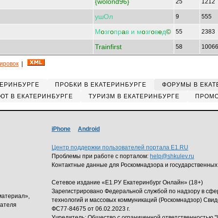
{wolond96}
25
1212
ушОл
9
555
М
o
зг
o
пр
a
в
и
м
o
зг
o
в
e
д
©
55
2383
Trainfirst
58
1006
кировок
|
ТЕРИНБУРГЕ
ПРОБКИ В ЕКАТЕРИНБУРГЕ
ФОРУМЫ В ЕКАТ
ЮТ В ЕКАТЕРИНБУРГЕ
ТУРИЗМ В ЕКАТЕРИНБУРГЕ
ПРОМО
iPhone
Android
Центр поддержки пользователей портала E1.RU
Проблемы при работе с порталом:
help@shkulev.ru
Контактные данные для Роскомнадзора и государственных
Сетевое издание «Е1.РУ Екатеринбург Онлайн» (18+)
Зарегистрировано Федеральной службой по надзору в сф
материал»,
технологий и массовых коммуникаций (Роскомнадзор) Свид
дателя
ФС77-84675 от 06.02.2023 г.
Учредитель: Общество с ограниченной ответственность