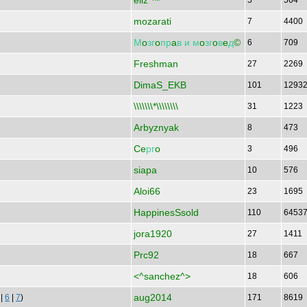
eliz ™
5
564
mozarati
7
4400
М
o
зг
o
пр
a
в
и
м
o
зг
o
в
e
д
©
6
709
Freshman
27
2269
DimaS_EKB
101
1293
\\\\\\\*\\\\\\\\
31
1223
Arbyznyak
8
473
Ce
рг
o
3
496
siapa
10
576
Aloi66
23
1695
HappinesSsold
110
6453
jora1920
27
1411
Prc92
18
667
<^sanchez^>
18
606
aug2014
|
6
|
7
)
171
8619