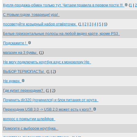
Купля-продажа-обмен только тут. Читаем правила в первом посте !!!
(
1
|
2
С Новым годом, товарищи! ура!
посоветуйте козырный набор отвёрточек
(
1
|
2
|
3
|
4
|
5
|
6
)
Белые горизонтальные полосы на любой видео карте, кроме PS3
Подскажите !
магазин на 3 буквы
(
1
)
Не могу подключить ноутбук азус к моноюлоку Hp
ВЫБОР ТЕРМОПАСТЫ
(
1
|
2
)
Не нужен
Где купит переходник?
(
1
|
2
)
Починить dir320 (починился) и блок питания от ноута
Переходник USB 3.0 -> USB 2.0 может есть у кого?
вопрос о покрытии шлейфов
Помогите с выбором ноутбука.