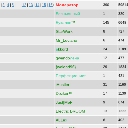
Модератор
|
3
|
4
|
5
| .... |
12
|
13
|
14
|
15
|
16
)
390
5981
Безымянный
1
320
Бухалов
™
145
6648
StarWork
8
727
Mr_Luciano
6
474
а
kkord
24
1189
gwendo
лена
12
477
{wolond96}
29
1834
Перфекционист
1
421
iHustler
31
1160
Dozker™
17
1130
Just|MeF
9
674
Electric BROOM
13
1333
ALLe
х
6
402