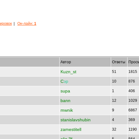
кировок
|
Он-лайн:
1
Автор
Ответы
Прос
Kuzn_st
51
1815
C
эр
10
876
supa
1
406
bann
12
1029
mwnik
9
6867
stanislavshubin
4
369
zamestitell
32
1190