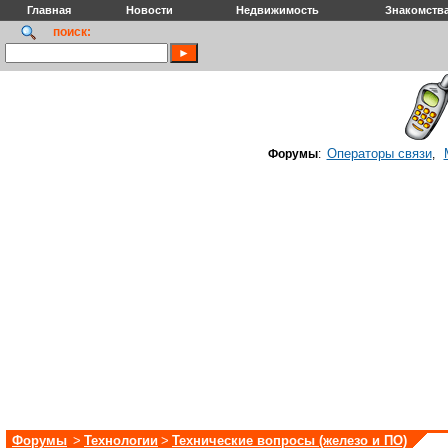
Главная
Новости
Недвижимость
Знакомств
поиск:
Операторы связи
Форумы
:
,
Форумы
>
Технологии
>
Технические вопросы (железо и ПО)