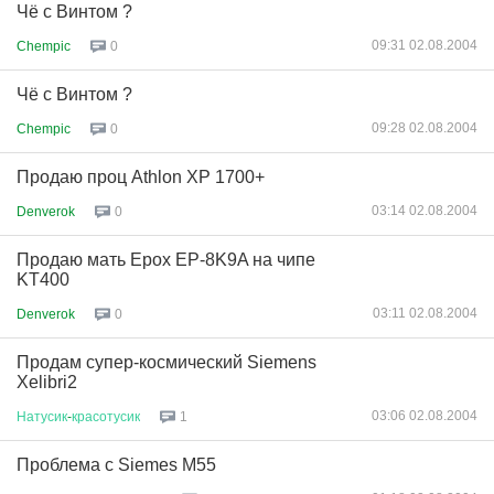
Чё с Винтом ?
09:31 02.08.2004
Chempic
0
Чё с Винтом ?
09:28 02.08.2004
Chempic
0
Продаю проц Athlon XP 1700+
03:14 02.08.2004
Denverok
0
Продаю мать Epox EP-8K9A на чипе
KT400
03:11 02.08.2004
Denverok
0
Продам супер-космический Siemens
Xelibri2
03:06 02.08.2004
Натусик
-
красотусик
1
Проблема с Siemes M55