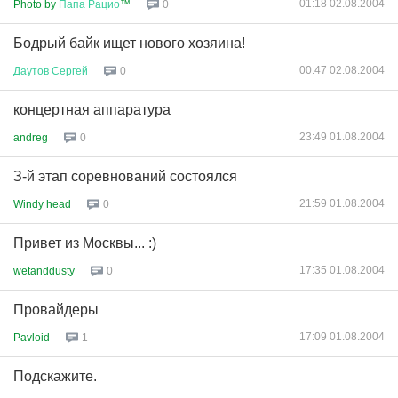
01:18 02.08.2004
Photo by
Папа
Рацио
™
0
Бодрый байк ищет нового хозяина!
00:47 02.08.2004
Даутов
Сергей
0
концертная аппаратура
23:49 01.08.2004
andreg
0
З-й этап соревнований состоялся
21:59 01.08.2004
Windy head
0
Привет из Москвы... :)
17:35 01.08.2004
wetanddusty
0
Провайдеры
17:09 01.08.2004
Pavloid
1
Подскажите.