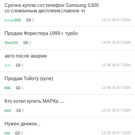
Срочно куплю сот.телефон Samsung S300
со сломанным дисплеем,главное чт
14:12 30.07.2004
влади
666
0
Продаю Форестера 1999 г. турбо
14:04 30.07.2004
Alex250
0
авто после аварии
13:36 30.07.2004
А
-
А
0
Продам Тойоту (купе)
12:48 30.07.2004
Blik
1
Кто хотел купить МАРКа ....
12:43 30.07.2004
biilz
0
Нужен движок...
12:26 30.07.2004
Nix
0