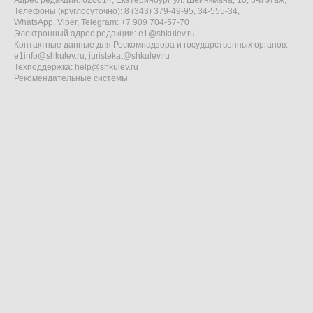
Адрес редакции: 620014, Екатеринбург, ул. Шейнкмана, 10, 3-й этаж,
Телефоны (круглосуточно): 8 (343) 379-49-95, 34-555-34,
WhatsApp, Viber, Telegram: +7 909 704-57-70
Электронный адрес редакции:
e1@shkulev.ru
Контактные данные для Роскомнадзора и государственных органов:
e1info@shkulev.ru
,
juristekat@shkulev.ru
Техподдержка:
help@shkulev.ru
Рекомендательные системы