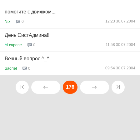
помогите с движком....
12:23 30.07.2004
Nix
0
День СистАдмина!!!
11:58 30.07.2004
А
I capone
0
Вечный вопрос ^_^
09:54 30.07.2004
Sadriel
0
176