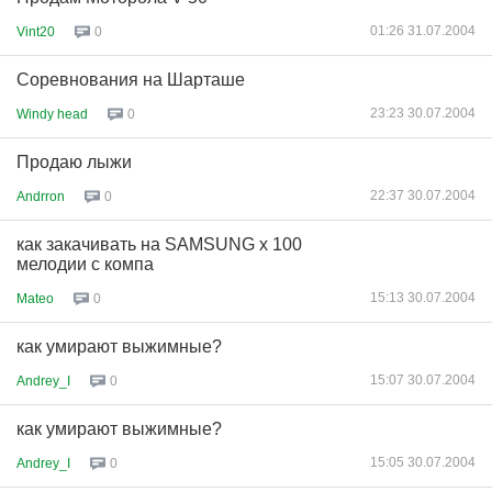
01:26 31.07.2004
Vint20
0
Соревнования на Шарташе
23:23 30.07.2004
Windy head
0
Продаю лыжи
22:37 30.07.2004
Andrron
0
как закачивать на SAMSUNG x 100
мелодии с компа
15:13 30.07.2004
Mateo
0
как умирают выжимные?
15:07 30.07.2004
Andrey_I
0
как умирают выжимные?
15:05 30.07.2004
Andrey_I
0