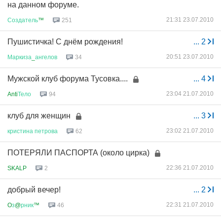
на данном форуме.
21:31 23.07.2010
Создатель
™
251
Пушистичка! С днём рождения!
...
2
20:51 23.07.2010
Маркиза
_
ангелов
34
Мужской клуб форума Тусовка....
...
4
23:04 21.07.2010
Anti
Тело
94
клуб для женщин
...
3
23:02 21.07.2010
кристина
петрова
62
ПОТЕРЯЛИ ПАСПОРТА (около цирка)
22:36 21.07.2010
SKALP
2
добрый вечер!
...
2
22:31 21.07.2010
O
з
@
рник
™
46