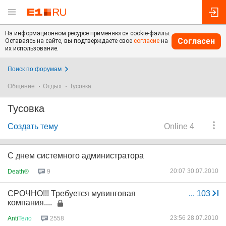
На информационном ресурсе применяются cookie-файлы.
Согласен
Оставаясь на сайте, вы подтверждаете свое
согласие
на
их использование.
Поиск по форумам
Общение
Отдых
Тусовка
Тусовка
Создать тему
Online 4
С днем системного администратора
20:07 30.07.2010
Death®
9
СРОЧНО!!! Требуется мувинговая
...
103
компания....
23:56 28.07.2010
Anti
Тело
2558