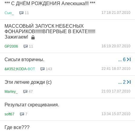
*** С ДНЁМ РОЖДЕНИЯ Алесюшка!!! ***
17:18 21.07.2010
Сью
_
11
МАССОВЫЙ ЗАПУСК НЕБЕСНЫХ
ФОНАРИКОВ!!!!!!ВПЕРВЫЕ В ЕКАТЕ!!!!!!
Зажигаем!
16:19 20.07.2010
GP2006
11
Сисьги вторичны.
...
6
22:41 18.07.2010
&#352;KODA-
ВОТ
143
Эти летние дожди (с)
...
2
21:03 17.07.2010
Marley_
47
Результат скрещивания.
13:34 15.07.2010
soft67
7
Где все???