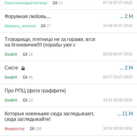
07:35 07.07.2010
Пластилиновый
Котенаг
14
Форумная любовь....
...
2
10:49 05.07.2010
Маркиза
_
ангелов
27
Тговарищи, пгятницо не за горами, вгсе
на бгоневичок!!!! (порабы уже с
08:53 04.07.2010
Death®
18
Сисге
...
2
00:57 03.07.2010
Death®
45
Про РПЦ (фото граффити)
19:21 30.06.2010
Death®
10
Которые новенькие сюда заглядывают,
...
11
сюда заглядывайте!
19:19 30.06.2010
Модератор
266