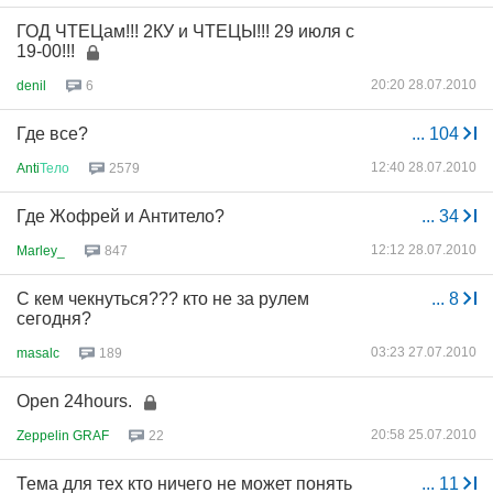
ГОД ЧТЕЦам!!! 2КУ и ЧТЕЦЫ!!! 29 июля с
19-00!!!
20:20 28.07.2010
denil
6
Где все?
...
104
12:40 28.07.2010
Anti
Тело
2579
Где Жофрей и Антитело?
...
34
12:12 28.07.2010
Marley_
847
С кем чекнуться??? кто не за рулем
...
8
сегодня?
03:23 27.07.2010
masalc
189
Open 24hours.
20:58 25.07.2010
Zeppelin GRAF
22
Тема для тех кто ничего не может понять
...
11