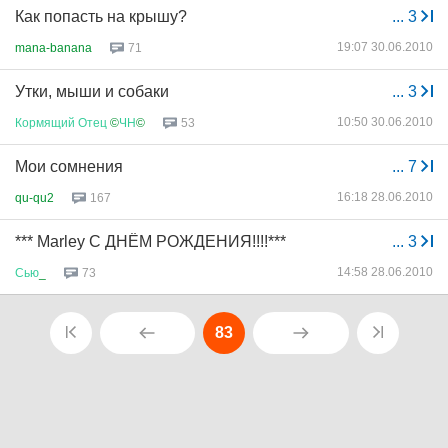
Как попасть на крышу?
...
3
19:07 30.06.2010
mana-banana
71
Утки, мыши и собаки
...
3
10:50 30.06.2010
Кормящий
Отец
©
ЧН
©
53
Мои сомнения
...
7
16:18 28.06.2010
qu-qu2
167
*** Marley С ДНЁМ РОЖДЕНИЯ!!!!***
...
3
14:58 28.06.2010
Сью
_
73
83