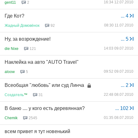
16:34 12.07.2010
gent11
2
Где Кот?
...
4
08:30 11.07.2010
Жадный
Домовёнок
92
Ну, за возрождение!
...
5
14:03 09.07.2010
die Nixe
121
Наклейка на авто "AUTO Travel"
09:52 09.07.2010
aloow
5
Всеобщая "любовь" или суд Линча
...
2
22:48 08.07.2010
Создатель
™
31
В баню .... у кого есть деревянная?
...
102
01:35 08.07.2010
Chemik
2545
всем привет я тут новенький