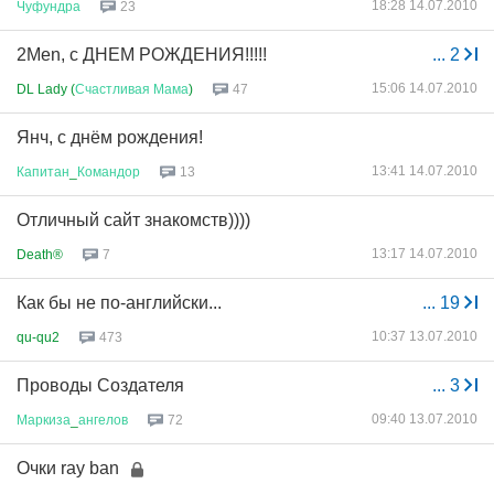
18:28 14.07.2010
Чуфундра
23
2Men, с ДНЕМ РОЖДЕНИЯ!!!!!
...
2
15:06 14.07.2010
DL Lady (
Счастливая
Мама
)
47
Янч, с днём рождения!
13:41 14.07.2010
Капитан
_
Командор
13
Отличный сайт знакомств))))
13:17 14.07.2010
Death®
7
Как бы не по-английски...
...
19
10:37 13.07.2010
qu-qu2
473
Проводы Создателя
...
3
09:40 13.07.2010
Маркиза
_
ангелов
72
Очки ray ban