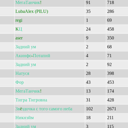
МегаТанчик
!
91
718
LubaAlex (PILU)
35
286
regi
1
69
K
Ц
24
458
aser
9
350
Задний
ум
2
68
Акинфо
-
Потапий
4
71
Задний
ум
2
92
Натуся
28
398
Фор
43
453
МегаТанчик
!
13
174
Тигра
Тигровна
31
428
Зв
ё
здочка
с
того
самого
неба
102
2671
Никнэйм
18
211
Задний
ум
3
115