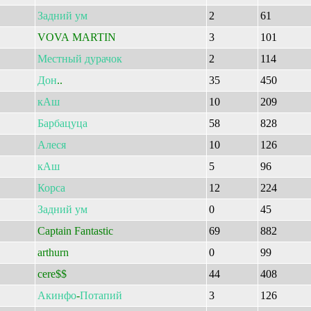
Задний
ум
2
61
VOVA MARTIN
3
101
Местный
дурачок
2
114
Дон
..
35
450
кАш
10
209
Барбацуца
58
828
Алеся
10
126
кАш
5
96
Корса
12
224
Задний
ум
0
45
Captain Fantastic
69
882
arthurn
0
99
cere$$
44
408
Акинфо
-
Потапий
3
126