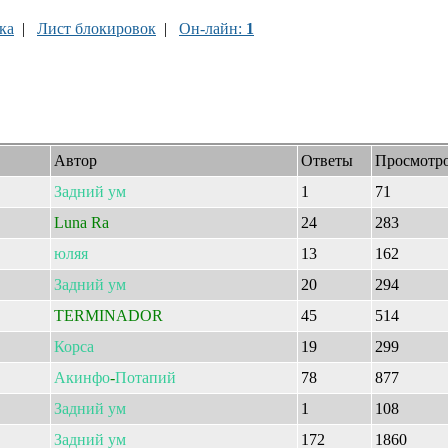
ка
|
Лист блокировок
|
Он-лайн:
1
Автор
Ответы
Просмотр
Задний
ум
1
71
Luna Ra
24
283
юляя
13
162
Задний
ум
20
294
TERMINADOR
45
514
Корса
19
299
Акинфо
-
Потапий
78
877
Задний
ум
1
108
Задний
ум
172
1860