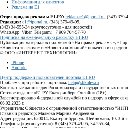
Информация для клиентов
Реклама на Е1
Отдел продаж рекламы Е1.РУ:
reklamae1@iportal.ru
, (343) 379-
Редакция:
e1@iportal.ru
, (343) 379-49-95,
(343) 34-555-34 (круглосуточно - для новостей)
WhatsApp, Viber, Telegram: +7 909 704-57-70
Подписка на еженедельную рассылку E1.RU
Публикация материалов под меткой «На правах рекламы», «Пар
«Новости телекома» и «Новости компаний» оплачена из средств
© ООО «ИНТЕРНЕТ ТЕХНОЛОГИИ»
iPhone
Android
Центр поддержки пользователей портала E1.RU
Проблемы при работе с порталом:
help@shkulev.ru
Контактные данные для Роскомнадзора и государственных орга
Сетевое издание «Е1.РУ Екатеринбург Онлайн» (18+)
Зарегистрировано Федеральной службой по надзору в сфере св
06.02.2023 г.
Учредитель: Общество с ограниченной ответственностью 
Главный редактор: Малкова Марина Андреевна
Адрес редакции: 620014, Екатеринбург, ул. Шейнкмана, 10, 3-й э
Телефоны (круглосуточно): 8 (343) 379-49-95, 34-555-34,