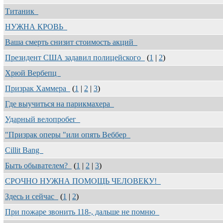
Титаник
НУЖНА КРОВЬ
Ваша смерть снизит стоимость акций
Президент США задавил полицейского
(
1
|
2
)
Хрюй Вербепц
Призрак Хаммера
(
1
|
2
|
3
)
Где выучиться на парикмахера
Ударный велопробег
"Призрак оперы "или опять Веббер
Cillit Bang
Быть обывателем?
(
1
|
2
|
3
)
СРОЧНО НУЖНА ПОМОЩЬ ЧЕЛОВЕКУ!
Здесь и сейчас
(
1
|
2
)
При пожаре звонить 118-, дальше не помню