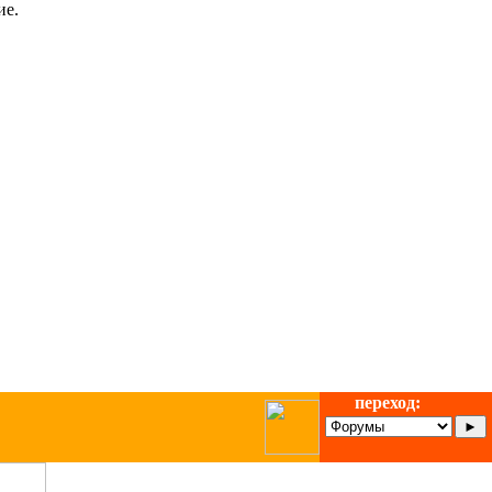
ие.
переход: