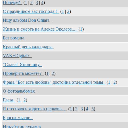
Почему?
(
1
|
2
|
3
|
4
)
С праздником вас господа !
(
1
|
2
)
Ищу альбом Don Omara
Жизнь и смерть на Алексе Экслере...
(
1
)
Без романа
Красный день календаря
VAK+Digital?
"Слава" Япончику
Проверить можете?
(
1
|
2
)
Фраза "Бог есть любовь" достойна отдельной темы
(
1
|
2
)
О фотоальбомах
Глаза
(
1
|
2
)
Я стесняюсь ходить в церковь...
(
1
|
2
|
3
|
4
|
5
)
Бросок мысли
Инкубатор дураков