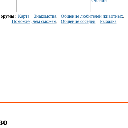
орумы
:
Карта
,
Знакомства
,
Общение любителей животных
,
Поможем, чем сможем
,
Общение соседей
,
Рыбалка
во