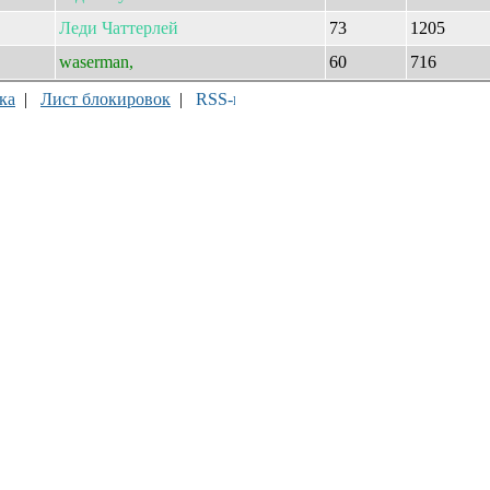
Леди
Чаттерлей
73
1205
waserman,
60
716
ка
|
Лист блокировок
|