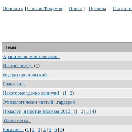
Обновить
|
Список Форумов
|
Поиск
|
Правила
|
Статисти
Темы
Храни меня, мой талисман
Настроение :)
(
1
)
еще раз про польский
Божья сила
Некоторые удачно хапнули!
(
1
|
2
)
Этимологически чистый...гардероб
Пожалуй, я против Москвы-2012
(
1
|
2
|
3
|
4
)
Убили негра
Бога нет!
(
1
|
2
|
3
|
4
|
5
|
6
|
7
)