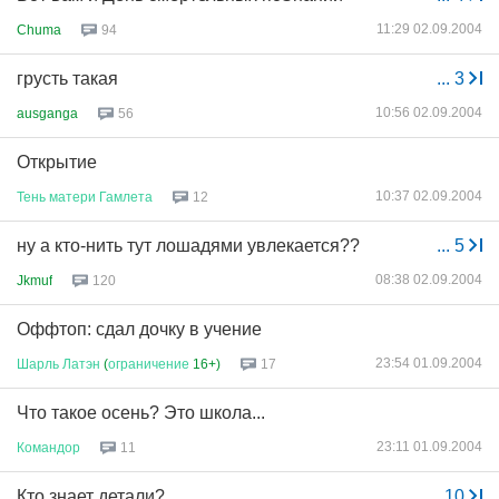
11:29 02.09.2004
Chuma
94
грусть такая
...
3
10:56 02.09.2004
ausganga
56
Открытие
10:37 02.09.2004
Тень
матери
Гамлета
12
ну а кто-нить тут лошадями увлекается??
...
5
08:38 02.09.2004
Jkmuf
120
Оффтоп: сдал дочку в учение
23:54 01.09.2004
Шарль
Латэн
(
ограничение
16+)
17
Что такое осень? Это школа...
23:11 01.09.2004
Командор
11
Кто знает детали?
...
10