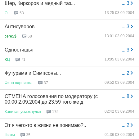
Шер, Киркоров и медный таз...
...
3
13:25 03.09.2004
О
.
53
Антисуворов
...
3
13:01 03.09.2004
cere$$
68
Одностишья
...
3
10:05 03.09.2004
K
Ц
71
Футурама и Симпсоны...
...
2
09:52 03.09.2004
Финн
парнишка
37
ОТМЕНА голосования по модератору (с
...
8
00.00 2.09.2004 до 23.59 того же д
02:42 03.09.2004
Капитан
усмехнулся
175
Эт я чего-то в жизни не понимаю?..
...
2
01:36 03.09.2004
Никки
35