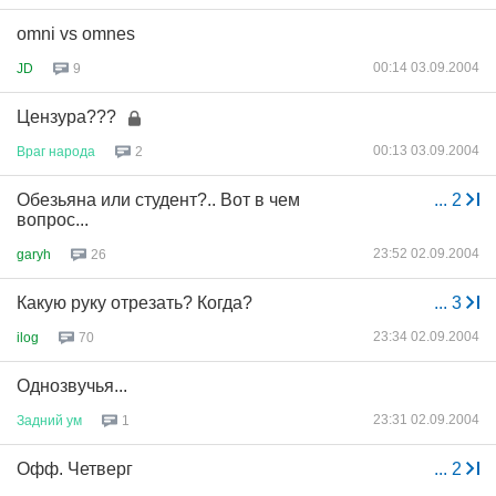
omni vs omnes
00:14 03.09.2004
JD
9
Цензура???
00:13 03.09.2004
Враг
народа
2
Обезьяна или студент?.. Вот в чем
...
2
вопрос...
23:52 02.09.2004
garyh
26
Какую руку отрезать? Когда?
...
3
23:34 02.09.2004
ilog
70
Однозвучья...
23:31 02.09.2004
Задний
ум
1
Офф. Четверг
...
2