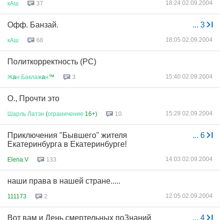
18:24 02.09.2004
кАш
37
Офф. Банзай.
...
3
18:05 02.09.2004
кАш
68
Политкорректность (РС)
15:40 02.09.2004
Ж
a
н
Баклаж
a
н
™
3
О., Прочти это
15:28 02.09.2004
Шарль
Латэн
(
ограничение
16+)
10
Приключения "Бывшего" жителя
...
6
Екатеринбурга в Екатеринбурге!
14:03 02.09.2004
Elena.V
133
наши права в нашей стране.....
12:05 02.09.2004
111173
2
Вот вам и День смертельных поЗнаний
...
4