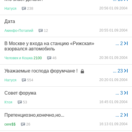
20:56 01.09.2004
Натуся
238
Дата
20:55 01.09.2004
Акинфо
-
Потапий
12
В Москве у входа на станцию «Рижская»
...
2
взорвался автомобиль
20:36 01.09.2004
Человек
и
Кошка
2100
46
Уважаемые господа форумчане !
...
23
20:20 01.09.2004
Натуся
554
Совет форума
...
3
16:45 01.09.2004
Ктоя
53
Претенциозно,конечно,но...
...
2
16:13 01.09.2004
cere$$
26