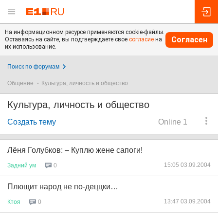
На информационном ресурсе применяются cookie-файлы.
Согласен
Оставаясь на сайте, вы подтверждаете свое
согласие
на
их использование.
Поиск по форумам
Общение
Культура, личность и общество
Культура, личность и общество
Создать тему
Online 1
Лёня Голубков: – Куплю жене сапоги!
15:05 03.09.2004
Задний
ум
0
Плющит народ не по-деццки…
13:47 03.09.2004
Ктоя
0