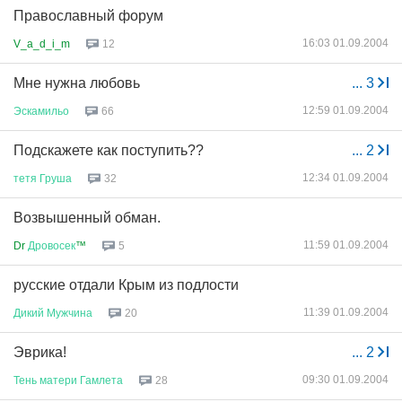
Православный форум
16:03 01.09.2004
V_a_d_i_m
12
Мне нужна любовь
...
3
12:59 01.09.2004
Эскамильо
66
Подскажете как поступить??
...
2
12:34 01.09.2004
тетя
Груша
32
Возвышенный обман.
11:59 01.09.2004
Dr
Дровосек
™
5
русские отдали Крым из подлости
11:39 01.09.2004
Дикий
Мужчина
20
Эврика!
...
2
09:30 01.09.2004
Тень
матери
Гамлета
28