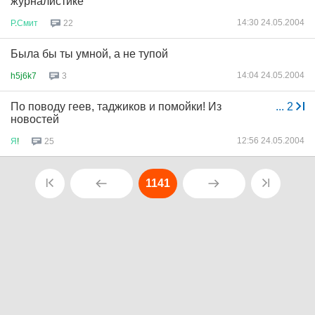
журналистике
14:30 24.05.2004
Р
.
Смит
22
Была бы ты умной, а не тупой
14:04 24.05.2004
h5j6k7
3
По поводу геев, таджиков и помойки! Из
...
2
новостей
12:56 24.05.2004
Я
!
25
1141