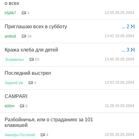
о всех
13:55 26.05.2004
h5j6k7
4
Приглашаю всех в субботу
...
2
13:42 26.05.2004
ambull
34
Кража хлеба для детей
...
3
13:40 26.05.2004
Эскамильо
65
Последний выстрел
13:03 26.05.2004
Задний
ум
4
CAMPARI
11:28 26.05.2004
b00m
8
Разбойничья, или о страданиях за 101
клавишей
10:50 26.05.2004
Акинфо
-
Потапий
4