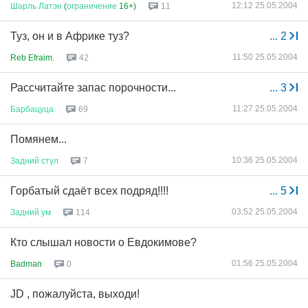
12:12 25.05.2004
Шарль
Латэн
(
ограничение
16+)
11
Туз, он и в Африке туз?
...
2
11:50 25.05.2004
Reb Efraim.
42
Рассчитайте запас порочности...
...
3
11:27 25.05.2004
Барбацуца
69
Помянем...
10:36 25.05.2004
Задний
стул
7
Горбатый сдаёт всех подряд!!!!
...
5
03:52 25.05.2004
Задний
ум
114
Кто слышал новости о Евдокимове?
01:56 25.05.2004
Badman
0
JD , пожалуйста, выходи!