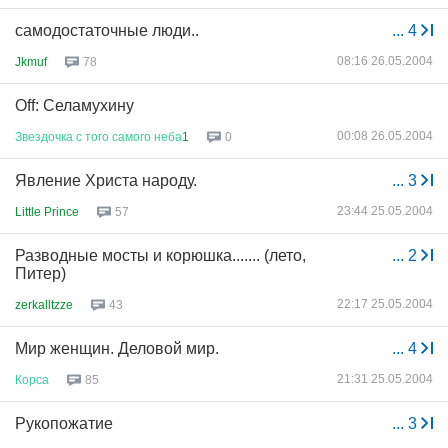
самодостаточные люди..
...
4
08:16 26.05.2004
Jkmuf
78
Off: Селамухину
00:08 26.05.2004
Звездочка
с
того
самого
неба
1
0
Явление Христа народу.
...
3
23:44 25.05.2004
Little Prince
57
Разводные мосты и корюшка....... (лето,
...
2
Питер)
22:17 25.05.2004
zerkalltzze
43
Мир женщин. Деловой мир.
...
4
21:31 25.05.2004
Корса
85
Рукопожатие
...
3