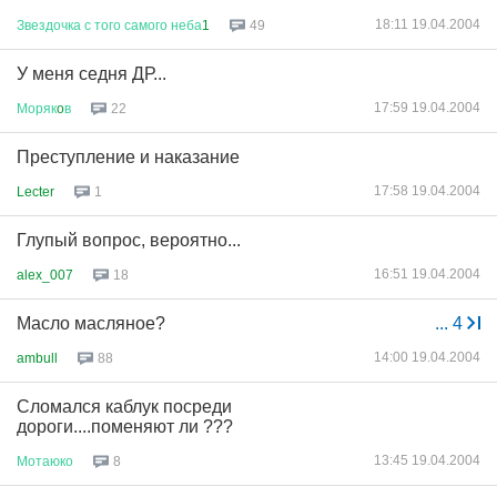
18:11 19.04.2004
Звездочка
с
того
самого
неба
1
49
У меня седня ДР...
17:59 19.04.2004
Моряк
o
в
22
Преступление и наказание
17:58 19.04.2004
Lecter
1
Глупый вопрос, вероятно...
16:51 19.04.2004
alex_007
18
Масло масляное?
...
4
14:00 19.04.2004
ambull
88
Сломался каблук посреди
дороги....поменяют ли ???
13:45 19.04.2004
Мотаюко
8