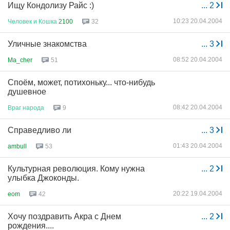
Ищу Кондолизу Райс :)
...
2
10:23 20.04.2004
Человек
и
Кошка
2100
32
Уличные знакомства
...
3
08:52 20.04.2004
Ma_cher
51
Споём, может, потихоньку... что-нибудь
душевное
08:42 20.04.2004
Враг
народа
9
Справедливо ли
...
3
01:43 20.04.2004
ambull
53
Культурная революция. Кому нужна
...
2
улыбка Джоконды.
20:22 19.04.2004
eom
42
Хочу поздравить Акра с Днем
...
2
рождения....