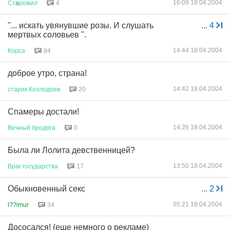
16:09 18.04.2004
Ст
a
рожил
4
"... искать увянувшие розы. И слушать
...
4
мертвых соловьев ".
14:44 18.04.2004
Корса
84
доброе утро, страна!
14:42 18.04.2004
старик
Козлодоев
20
Спамеры достали!
14:26 18.04.2004
Вечный
бродяга
0
Была ли Лолита девственницей?
13:50 18.04.2004
Враг
государства
17
Обыкновенный секс
...
2
05:21 18.04.2004
l??imur
34
Дососался! (еще немного о рекламе)