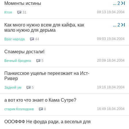
Моменты истины
...
2
09:13 19.04.2004
Ктоя
31
Как много нужно всем для кайфа, как
...
2
мало нужно для дерьма
09:03 19.04.2004
Враг
народа
44
Спамеры достали!
20:09 18.04.2004
Вечный
бродяга
5
Панкисское ущелье переезжает на Ист-
Ривер
19:16 18.04.2004
Задний
ум
5
а вот кто что знает о Кама Сутре?
16:49 18.04.2004
старик
Козлодоев
8
ОООФФФ Не фоуда ради, а веселья для