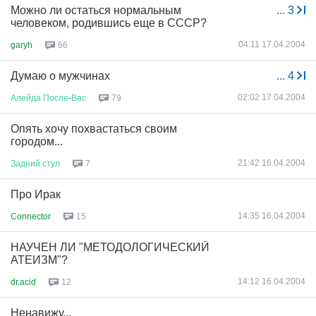
Можно ли остаться нормальным
...
3
человеком, родившись еще в СССР?
04:11 17.04.2004
garyh
66
Думаю о мужчинах
...
4
02:02 17.04.2004
Алейда
После
-
Вас
79
Опять хочу похвастаться своим
городом...
21:42 16.04.2004
Задний
стул
7
Про Ирак
14:35 16.04.2004
Connector
15
НАУЧЕН ЛИ "МЕТОДОЛОГИЧЕСКИЙ
АТЕИЗМ"?
14:12 16.04.2004
dr.acid
12
Ненавижу...