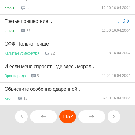
12:10 16.04.2004
ambull
5
Третье пришествие...
...
2
11:50 16.04.2004
ambull
33
ОФФ. Только Гейше
11:18 16.04.2004
Капитан
усмехнулся
22
И если меня спросят - где здесь мораль
11:01 16.04.2004
Враг
народа
5
Объясните особенно одаренной…
09:33 16.04.2004
Ктоя
15
1152