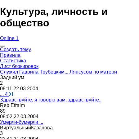
Культура, личность и
общество
Online 1
Создать тему
Правила
Статистика
Лист блокировок
Служил Гаврила Трубецким... Ляпсусом по матери
Задний
ум
2
08:11 22.03.2004
...
4
Здравствуйте, я говорю вам, здравствуйте..
Reb Efraim
89
08:02 22.03.2004
Умерли-бумерли ...
ВиртуальныйКазанова
3
22:41 21.03.2004