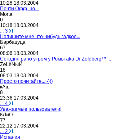
10:28 18.03.2004
Почти Офф, но...
Mortal
0
10:18 18.03.2004
...
3
Напишите мне что-нибудь гадкое...
Барбацуца
67
08:06 18.03.2004
Сегодня рано утром у Ромы aka Dr.Zо!dbеrg™'...
ZeL
ё
N
ыЙ
18
08:03 18.03.2004
Просто почитайте...:-)))
кАш
8
23:36 17.03.2004
...
4
Уважаемые пользователи!
КЛиО
77
22:12 17.03.2004
...
2
Испания