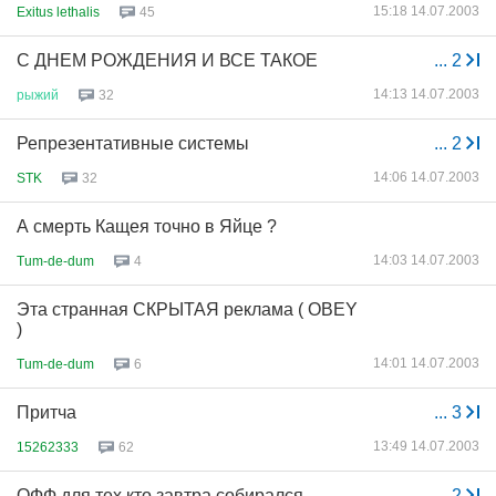
15:18 14.07.2003
Exitus lethalis
45
С ДНЕМ РОЖДЕНИЯ И ВСЕ ТАКОЕ
...
2
14:13 14.07.2003
рыжий
32
Репрезентативные системы
...
2
14:06 14.07.2003
STK
32
А смерть Кащея точно в Яйце ?
14:03 14.07.2003
Tum-de-dum
4
Эта странная СКРЫТАЯ реклама ( OBEY
)
14:01 14.07.2003
Tum-de-dum
6
Притча
...
3
13:49 14.07.2003
15262333
62
ОФФ для тех кто завтра собирался...
...
2