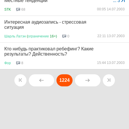
Местные тенденции
...
3
00:05 14.07.2003
STK
68
Интересная аудиозапись - стрессовая
ситуация
22:11 13.07.2003
Шарль
Латэн
(
ограничение
16+)
0
Кто нибудь практиковал ребефинг? Какие
результаты? Действенность?
15:44 13.07.2003
Фор
8
1224