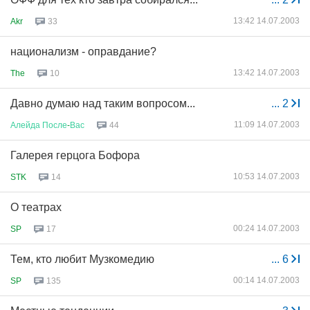
13:42 14.07.2003
Akr
33
национализм - оправдание?
13:42 14.07.2003
The
10
Давно думаю над таким вопросом...
...
2
11:09 14.07.2003
Алейда
После
-
Вас
44
Галерея герцога Бофора
10:53 14.07.2003
STK
14
О театрах
00:24 14.07.2003
SP
17
Тем, кто любит Музкомедию
...
6
00:14 14.07.2003
SP
135