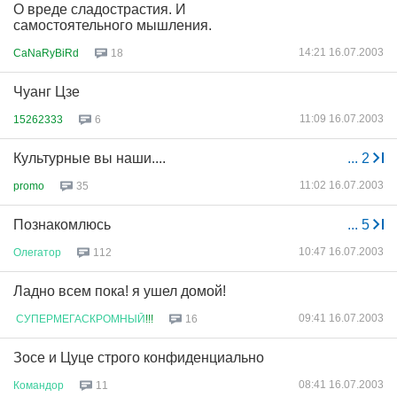
О вреде сладострастия. И
самостоятельного мышления.
14:21 16.07.2003
CaNaRyBiRd
18
Чуанг Цзе
11:09 16.07.2003
15262333
6
Культурные вы наши....
...
2
11:02 16.07.2003
promo
35
Познакомлюсь
...
5
10:47 16.07.2003
Олегатор
112
Ладно всем пока! я ушел домой!
09:41 16.07.2003
СУПЕРМЕГАСКРОМНЫЙ
!!!
16
Зосе и Цуце строго конфиденциально
08:41 16.07.2003
Командор
11