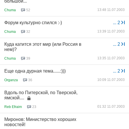
большой...
13:48 11.07.2003
Chuma
52
Форум культурно спился :-)
...
2
13:39 11.07.2003
Chuma
32
Куда катится этот мир (или Россия в
...
2
нем)?
13:35 11.07.2003
Chuma
39
Еще одна дурная тема......:)))
...
2
10:09 11.07.2003
Organza
36
Вдоль по Питерской, по Тверской,
ямской....
01:32 11.07.2003
Reb Efraim
23
Миронов: Министерство хороших
новостей!