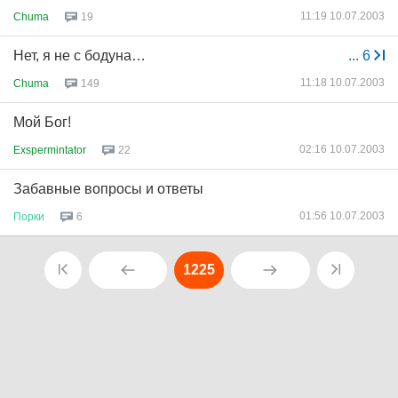
11:19 10.07.2003
Chuma
19
Нет, я не с бодуна…
...
6
11:18 10.07.2003
Chuma
149
Мой Бог!
02:16 10.07.2003
Exspermintator
22
Забавныe вопросы и ответы
01:56 10.07.2003
Порки
6
1225