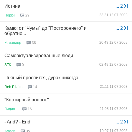
Истина
...
2
23:21 12.07.2003
Порки
29
Камю: от "Чумы" до "Постороннего" и
...
2
обратно...
20:49 12.07.2003
Командор
38
Самоактуализированные люди
02:49 12.07.2003
STK
0
Пьяный проспится, дурак никогда...
21:11 11.07.2003
Reb Efraim
14
"Квртирный вопрос"
21:08 11.07.2003
Лидия
+
16
- And? - End!
...
2
19:07 11.07.2003
Амели
35