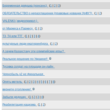
Беременная девушка (нонсенс)
(
1
|
2
|
3
)
ОБЯЗАТЕЛЬСТВО о неразглашении (правовые новации УрФУ?)
(
1
|
2
)
VALENKI ( видеоприкол )
от Маркеса к Паркесу
(
1
|
2
)
Т3, Т4 или ТТГ
(
1
|
2
|
3
|
4
)
культурные люди екатеринбурга
(
1
|
2
)
А зачем Казахстану эти олимпийские игры?
Реальное решение по Украине!!
Тусовка солдат на площади он-лайн
Чернобыль ч2 не финальная
Опять метель
(
1
|
2
|
3
|
4
|
5
|
6
|
7
|
8
)
верните отопление!
Забыли дедушку.
(
1
|
2
|
3
|
4
)
Реабилитация нацизма
(
1
|
2
)