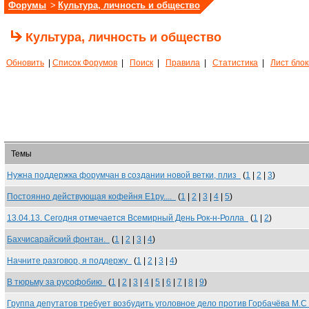
Форумы
>
Культура, личность и общество
Культура, личность и общество
Обновить
|
Список Форумов
|
Поиск
|
Правила
|
Статистика
|
Лист бло
Темы
Нужна поддержка форумчан в создании новой ветки, плиз
(
1
|
2
|
3
)
Постоянно действующая кофейня Е1ру....
(
1
|
2
|
3
|
4
|
5
)
13.04.13. Сегодня отмечается Всемирный День Рок-н-Ролла
(
1
|
2
)
Бахчисарайский фонтан.
(
1
|
2
|
3
|
4
)
Начните разговор, я поддержу
(
1
|
2
|
3
|
4
)
В тюрьму за русофобию
(
1
|
2
|
3
|
4
|
5
|
6
|
7
|
8
|
9
)
Группа депутатов требует возбудить уголовное дело против Горбачёва М.