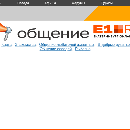
а
Погода
Афиша
Форумы
Туризм
Карта
Знакомства
Общение любителей животных
В добрые руки: к
:
,
,
,
Общение соседей
Рыбалка
,