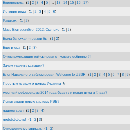
Евронелюдь
(
1
|
2
|
3
|
4
|
5
| .... |
13
|
14
|
15
|
16
|
17
)
История рода
(
1
|
2
|
3
|
4
|
5
|
6
)
Рашизм.
(
1
|
2
)
Мисс Екатеринбург 2012. Скепсис
(
1
|
2
)
Была бы сухая - грызли бы
(
1
|
2
)
Еще вчера
(
1
|
2
|
3
)
О чем композиция гей-сыновья от мамы-лесбиянки?!
Зачем удалять катышки?
Блог Навального заблокирован. Welcome to USSR
(
1
|
2
|
3
|
4
|
5
|
6
|
7
|
8
|
9
)
Простым языком о долгах Украины
местный референдум 2014 года-будет ли новая дума и Глава?
Испытывали новую систему РЭБ?
надоел срач
(
1
|
2
|
3
|
4
)
нефффффть!
(
1
|
2
|
3
)
Отношение к старикам.
(
1
|
2
)