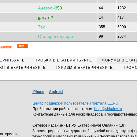
Анатолий
50
44
1232
garyh™
14
417
Так
355
5990
Стопор
в
ступоре
99
2074
кировок
|
ТЕРИНБУРГЕ
ПРОБКИ В ЕКАТЕРИНБУРГЕ
ФОРУМЫ В ЕКАТ
ЮТ В ЕКАТЕРИНБУРГЕ
ТУРИЗМ В ЕКАТЕРИНБУРГЕ
ПРОМО
iPhone
Android
Центр поддержки пользователей портала E1.RU
Проблемы при работе с порталом:
help@shkulev.ru
Контактные данные для Роскомнадзора и государственных
Сетевое издание «Е1.РУ Екатеринбург Онлайн» (18+)
Зарегистрировано Федеральной службой по надзору в сф
материал»,
технологий и массовых коммуникаций (Роскомнадзор) Свид