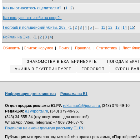
Как вы относитесь к целителям?
(
1
|
2
)
Как воодушевить себя на спор?
Географ и полицейский убиты. 263
(
1
|
2
|
3
|
4
|
5
| .... |
11
|
12
|
13
|
14
|
15
)
Ройман на Эхе.
(
1
|
2
|
3
|
4
)
Обновить
|
Список Форумов
|
Поиск
|
Правила
|
Статистика
|
Лист бло
ЗНАКОМСТВА В ЕКАТЕРИНБУРГЕ
ПОГОДА В ЕКА
АФИША В ЕКАТЕРИНБУРГЕ
ГОРОСКОП
КУРСЫ ВАЛ
Информация для клиентов
Реклама на Е1
Отдел продаж рекламы Е1.РУ:
reklamae1@iportal.ru
, (343) 379-49-10
Редакция:
e1@iportal.ru
, (343) 379-49-95,
(343) 34-555-34 (круглосуточно - для новостей)
WhatsApp, Viber, Telegram: +7 909 704-57-70
Подписка на еженедельную рассылку E1.RU
Публикация материалов под меткой «На правах рекламы», «Партнёрский 