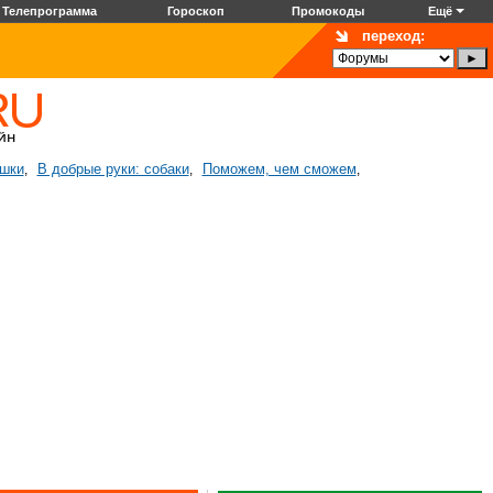
Телепрограмма
Гороскоп
Промокоды
Ещё
переход:
ошки
В добрые руки: собаки
Поможем, чем сможем
,
,
,