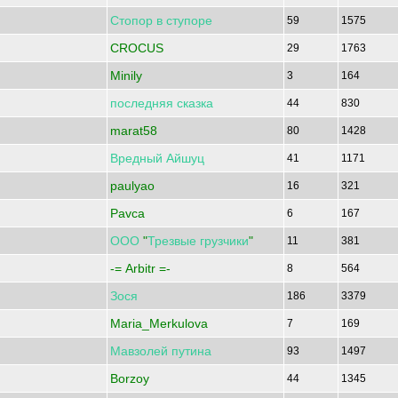
Стопор
в
ступоре
59
1575
CROCUS
29
1763
Minily
3
164
последняя
сказка
44
830
marat58
80
1428
Вредный
Айшуц
41
1171
paulyao
16
321
Pavca
6
167
ООО
"
Трезвые
грузчики
"
11
381
-= Arbitr =-
8
564
Зося
186
3379
Maria_Merkulova
7
169
Мавзолей
путина
93
1497
Borzoy
44
1345