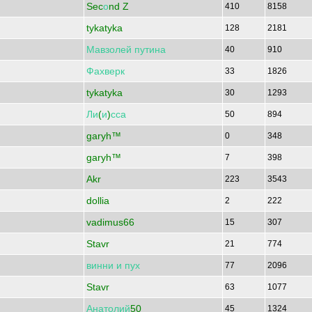
Sec
о
nd Z
410
8158
tykatyka
128
2181
Мавзолей
путина
40
910
Фахверк
33
1826
tykatyka
30
1293
Ли
(
и
)
сса
50
894
garyh™
0
348
garyh™
7
398
Akr
223
3543
dollia
2
222
vadimus66
15
307
Stavr
21
774
винни
и
пух
77
2096
Stavr
63
1077
Анатолий
50
45
1324