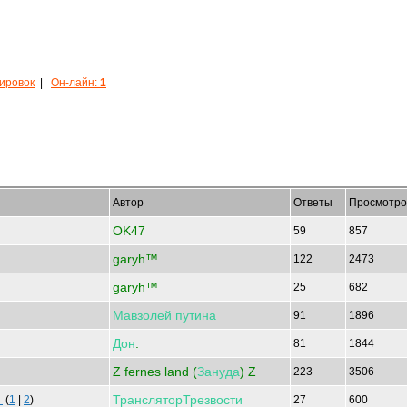
кировок
|
Он-лайн:
1
Автор
Ответы
Просмотро
OK47
59
857
garyh™
122
2473
garyh™
25
682
Мавзолей
путина
91
1896
Дон
.
81
1844
Z fernes land (
Зануда
) Z
223
3506
ТрансляторТрезвости
С
(
1
|
2
)
27
600