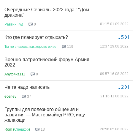
Очередные Сериалы 2022 года.: "Дом
дракона"
01:15 01.09.2022
Раввин
Гуд
0
Кто где планирует отдыхать?
...
5
12:37 29.08.2022
Ты
не
знаешь
,
как
херово
живе
119
Военно-патриотический форум Армия
2022
09:57 16.08.2022
Anyto4ka111
0
Че та надо написать
...
2
21:16 11.08.2022
ecenev
37
Группы для полезного общения и
развития — Мастермайнд PRO, ищу
желающи
20:58 05.08.2022
Rom (
Спецкор
)
13