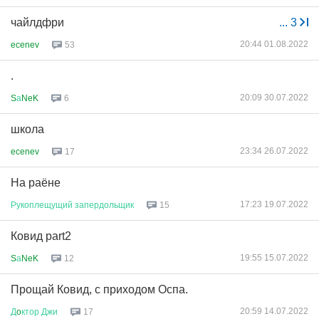
чайлдфри
...
3
20:44 01.08.2022
ecenev
53
.
20:09 30.07.2022
S
а
NeK
6
школа
23:34 26.07.2022
ecenev
17
На раёне
17:23 19.07.2022
Рукоплещущий
запердольщик
15
Ковид part2
19:55 15.07.2022
S
а
NeK
12
Прощай Ковид, с приходом Оспа.
20:59 14.07.2022
Д
o
ктор
Джи
17