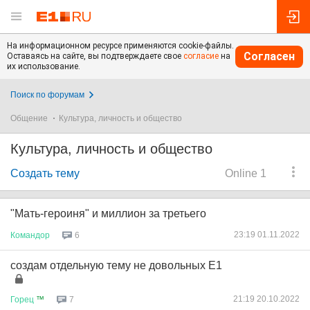
На информационном ресурсе применяются cookie-файлы.
Согласен
Оставаясь на сайте, вы подтверждаете свое
согласие
на
их использование.
Поиск по форумам
Общение
Культура, личность и общество
Культура, личность и общество
Создать тему
Online 1
"Мать-героиня" и миллион за третьего
23:19 01.11.2022
Командор
6
создам отдельную тему не довольных Е1
21:19 20.10.2022
Горец
™
7