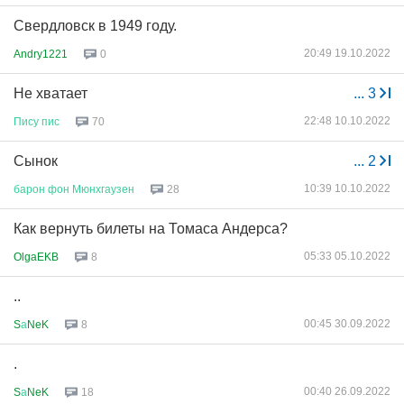
Свердловск в 1949 году.
20:49 19.10.2022
Andry1221
0
Не хватает
...
3
22:48 10.10.2022
Пису
пис
70
Сынок
...
2
10:39 10.10.2022
барон
фон
Мюнхгаузен
28
Как вернуть билеты на Томаса Андерса?
05:33 05.10.2022
OlgaEKB
8
..
00:45 30.09.2022
S
а
NeK
8
.
00:40 26.09.2022
S
а
NeK
18