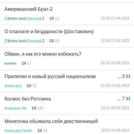
Американский Брат-2
15:28 21.09.2022
Z fernes land (
Зануда
) Z
11
О плагиате и бездарности (Шостакович)
10:06 21.09.2022
Z fernes land (
Зануда
) Z
10
Обман, и как его можно избежать?
08:33 16.09.2022
ecenev
17
Прилепин и новый русский национализм
...
3
01:02 16.09.2022
Командор
71
Космос без Рогозина
...
7
23:21 09.09.2022
Коврижка
Ме
151
Монеточка объявила себя девственницей
18:52 02.09.2022
Командор
Грейт
10