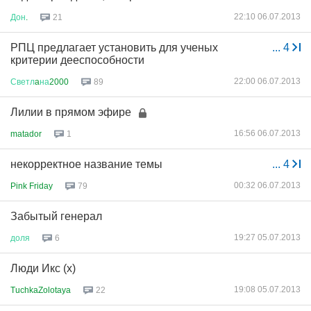
22:10 06.07.2013
Дон
.
21
РПЦ предлагает установить для ученых
...
4
критерии дееспособности
22:00 06.07.2013
Светл
a
на
2000
89
Лилии в прямом эфире
16:56 06.07.2013
matador
1
некорректное название темы
...
4
00:32 06.07.2013
Pink Friday
79
Забытый генерал
19:27 05.07.2013
доля
6
Люди Икс (х)
19:08 05.07.2013
TuchkaZolotaya
22