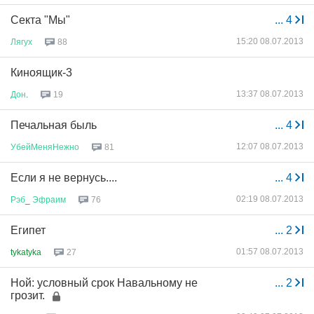
Секта "Мы"
...
4
15:20 08.07.2013
Лягух
88
Киноящик-3
13:37 08.07.2013
Дон
.
19
Печальная быль
...
4
12:07 08.07.2013
УбейМеняНежно
81
Если я не вернусь....
...
4
02:19 08.07.2013
Рэб
_
Эфраим
76
Египет
...
2
01:57 08.07.2013
tykatyka
27
Ной: условный срок Навальному не
...
2
грозит.