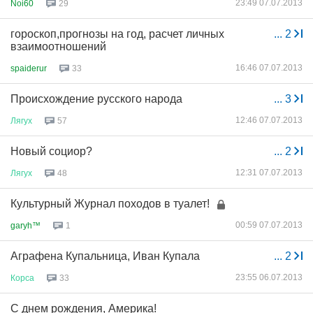
23:49 07.07.2013
Noi60
29
гороскоп,прогнозы на год, расчет личных
...
2
взаимоотношений
16:46 07.07.2013
spaiderur
33
Происхождение русского народа
...
3
12:46 07.07.2013
Лягух
57
Новый социор?
...
2
12:31 07.07.2013
Лягух
48
Культурный Журнал походов в туалет!
00:59 07.07.2013
garyh™
1
Аграфена Купальница, Иван Купала
...
2
23:55 06.07.2013
Корса
33
С днем рождения, Америка!