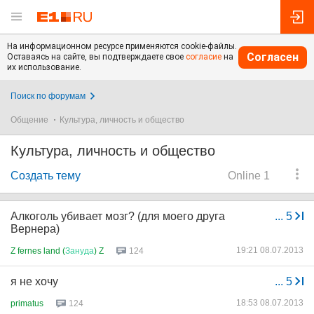
На информационном ресурсе применяются cookie-файлы.
Согласен
Оставаясь на сайте, вы подтверждаете свое
согласие
на
их использование.
Поиск по форумам
Общение
Культура, личность и общество
Культура, личность и общество
Создать тему
Online 1
Алкоголь убивает мозг? (для моего друга
...
5
Вернера)
19:21 08.07.2013
Z fernes land (
Зануда
) Z
124
я не хочу
...
5
18:53 08.07.2013
primatus
124