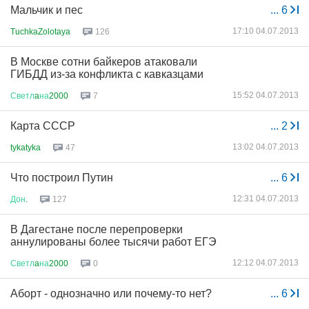
Мальчик и пес
...
6
17:10 04.07.2013
TuchkaZolotaya
126
В Москве сотни байкеров атаковали
ГИБДД из-за конфликта с кавказцами
15:52 04.07.2013
Светл
a
на
2000
7
Карта СССР
...
2
13:02 04.07.2013
tykatyka
47
Что построил Путин
...
6
12:31 04.07.2013
Дон
.
127
В Дагестане после перепроверки
аннулированы более тысячи работ ЕГЭ
12:12 04.07.2013
Светл
a
на
2000
0
Аборт - однозначно или почему-то нет?
...
6