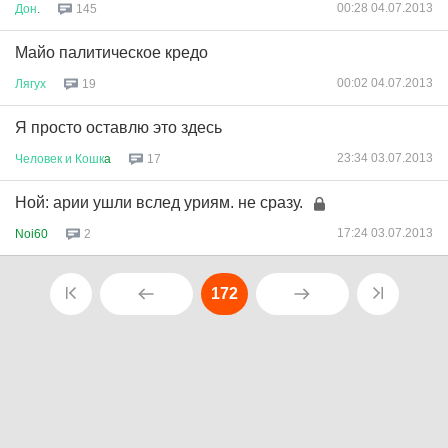
00:28 04.07.2013
Дон
.
145
Майо палитическое кредо
00:02 04.07.2013
Лягух
19
Я просто оставлю это здесь
23:34 03.07.2013
Человек
и
Кошк
a
17
Ной: арии ушли вслед уриям. не сразу.
17:24 03.07.2013
Noi60
2
172