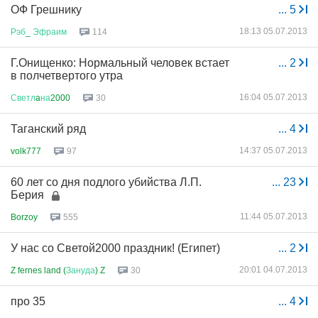
ОФ Грешнику
...
5
18:13 05.07.2013
Рэб
_
Эфраим
114
Г.Онищенко: Нормальный человек встает
...
2
в полчетвертого утра
16:04 05.07.2013
Светл
a
на
2000
30
Таганский ряд
...
4
14:37 05.07.2013
volk777
97
60 лет со дня подлого убийства Л.П.
...
23
Берия
11:44 05.07.2013
Borzoy
555
У нас со Светой2000 праздник! (Египет)
...
2
20:01 04.07.2013
Z fernes land (
Зануда
) Z
30
про 35
...
4