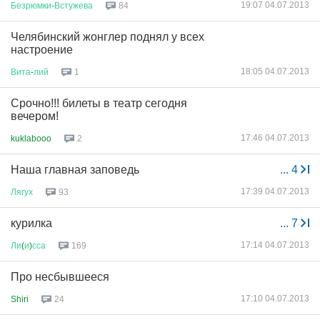
19:07 04.07.2013
Безрюмки
-
Встужева
84
Челябинский жонглер поднял у всех
настроение
18:05 04.07.2013
Вита
-
лий
1
Срочно!!! билеты в театр сегодня
вечером!
17:46 04.07.2013
kuklabooo
2
Наша главная заповедь
...
4
17:39 04.07.2013
Лягух
93
курилка
...
7
17:14 04.07.2013
Ли
(
и
)
сса
169
Про несбывшееся
17:10 04.07.2013
Shiri
24