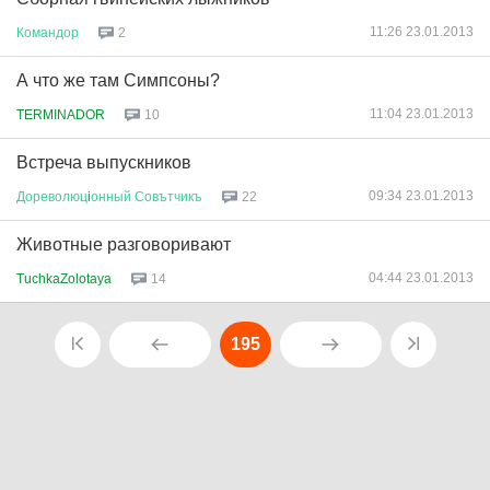
11:26 23.01.2013
Командор
2
А что же там Симпсоны?
11:04 23.01.2013
TERMINADOR
10
Встреча выпускников
09:34 23.01.2013
Дореволюц
i
онный
Совътчикъ
22
Животные разговоривают
04:44 23.01.2013
TuchkaZolotaya
14
195