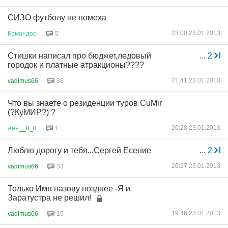
СИЗО футболу не помеха
23:00 23.01.2013
Командор
5
Стишки написал про бюджет,ледовый
...
2
городок и платные атракционы????
21:41 23.01.2013
vadimus66
38
Что вы знаете о резиденции туров CuMir
(?КуМИР?) ?
20:28 23.01.2013
Аня
__0_0
1
Люблю дорогу и тебя...Сергей Есение
...
2
20:27 23.01.2013
vadimus66
33
Только Имя назову позднее -Я и
Заратустра не решил!
19:46 23.01.2013
vadimus66
15