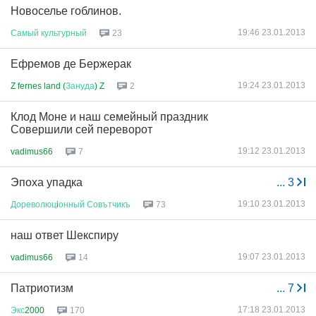
Новоселье гоблинов.
19:46 23.01.2013
Самый
культурный
23
Ефремов де Бержерак
19:24 23.01.2013
Z fernes land (
Зануда
) Z
2
Клод Моне и наш семейный праздник
Совершили сей переворот
19:12 23.01.2013
vadimus66
7
Эпоха упадка
...
3
19:10 23.01.2013
Дореволюц
i
онный
Совътчикъ
73
наш ответ Шекспиру
19:07 23.01.2013
vadimus66
14
Патриотизм
...
7
17:18 23.01.2013
Экс
2000
170