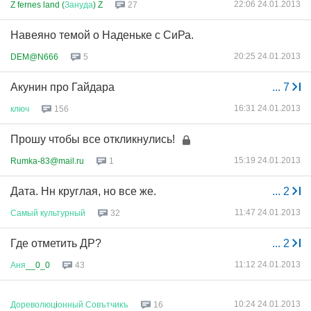
22:06 24.01.2013
Z fernes land (
Зануда
) Z
27
Навеяно темой о Наденьке с СиРа.
20:25 24.01.2013
DEM@N666
5
Акунин про Гайдара
...
7
16:31 24.01.2013
ключ
156
Прошу чтобы все откликнулись!
15:19 24.01.2013
Rumka-83@mail.ru
1
Дата. Нн круглая, но все же.
...
2
11:47 24.01.2013
Самый
культурный
32
Где отметить ДР?
...
2
11:12 24.01.2013
Аня
__0_0
43
10:24 24.01.2013
Дореволюц
i
онный
Совътчикъ
16