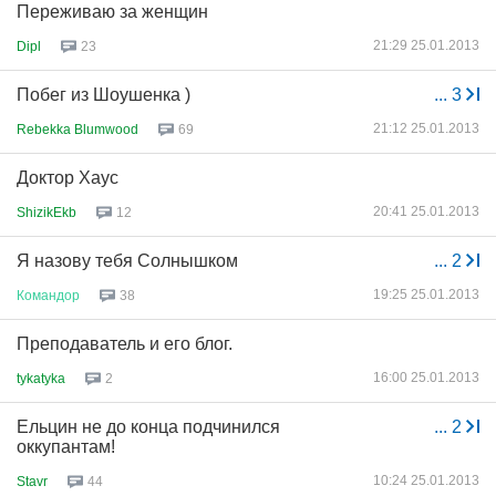
Переживаю за женщин
21:29 25.01.2013
Dipl
23
Побег из Шоушенка )
...
3
21:12 25.01.2013
Rebekka Blumwood
69
Доктор Хаус
20:41 25.01.2013
ShizikEkb
12
Я назову тебя Солнышком
...
2
19:25 25.01.2013
Командор
38
Преподаватель и его блог.
16:00 25.01.2013
tykatyka
2
Ельцин не до конца подчинился
...
2
оккупантам!
10:24 25.01.2013
Stavr
44