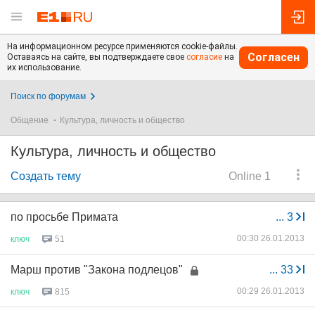
На информационном ресурсе применяются cookie-файлы.
Согласен
Оставаясь на сайте, вы подтверждаете свое
согласие
на
их использование.
Поиск по форумам
Общение
Культура, личность и общество
Культура, личность и общество
Создать тему
Online 1
по просьбе Примата
...
3
00:30 26.01.2013
ключ
51
Марш против "Закона подлецов"
...
33
00:29 26.01.2013
ключ
815