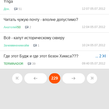
Ynga
12:07 05.07.2012
Дон
.
51
Читать чужую почту - вполне допустимо?
12:04 05.07.2012
Анатолий
50
2
Всё - капут историческому скверу
10:24 05.07.2012
Зачеммненикнэйм
1
Где этот Будж и где этот бозон Хиккса???
...
2
09:40 05.07.2012
TERMINADOR
39
229