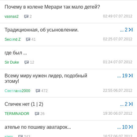
Почему в колене Мерари так мало детей?
02:49 07.07.2012
vasnas2
2
Традиционная, об усыновлении.
...
2
02:25 07.07.2012
Sec
о
nd Z
41
где был ...
01:24 07.07.2012
Sir Duke
12
Всему миру нужен лидер, подобный
...
19
этому!
22:55 06.07.2012
Светл
a
на
2000
472
Спичек нет (1 | 2)
...
2
19:30 06.07.2012
TERMINADOR
26
ателье по пошиву аватарок...
...
10
16:57 06.07.2012
ключ
243