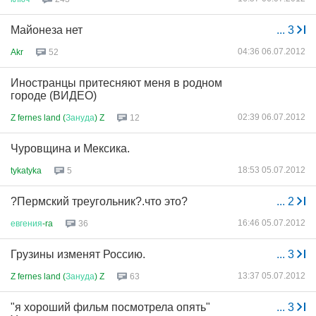
Майонеза нет
...
3
04:36 06.07.2012
Akr
52
Иностранцы притесняют меня в родном
городе (ВИДЕО)
02:39 06.07.2012
Z fernes land (
Зануда
) Z
12
Чуровщина и Мексика.
18:53 05.07.2012
tykatyka
5
?Пермский треугольник?.что это?
...
2
16:46 05.07.2012
евгения
-ra
36
Грузины изменят Россию.
...
3
13:37 05.07.2012
Z fernes land (
Зануда
) Z
63
"я хороший фильм посмотрела опять"
...
3