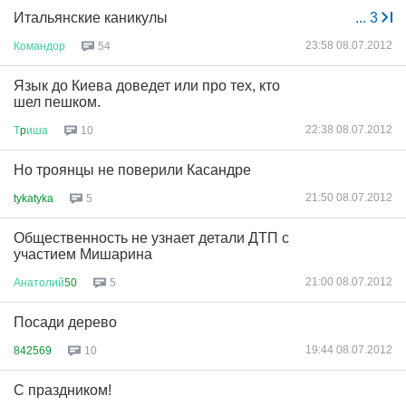
Итальянские каникулы
...
3
23:58 08.07.2012
Командор
54
Язык до Киева доведет или про тех, кто
шел пешком.
22:38 08.07.2012
Т
p
иша
10
Но троянцы не поверили Касандре
21:50 08.07.2012
tykatyka
5
Общественность не узнает детали ДТП с
участием Мишарина
21:00 08.07.2012
Анатолий
50
5
Посади дерево
19:44 08.07.2012
842569
10
С праздником!