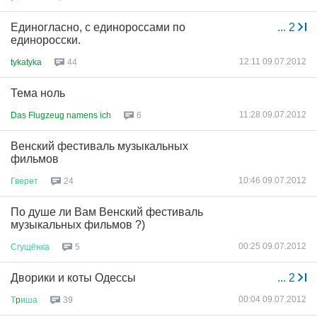
Единогласно, с единороссами по
...
2
единоросски.
12:11 09.07.2012
tykatyka
44
Тема ноль
11:28 09.07.2012
Das Flugzeug namens ich
6
Венский фестиваль музыкальных
фильмов
10:46 09.07.2012
Гверет
24
По душе ли Вам Венский фестиваль
музыкальных фильмов ?)
00:25 09.07.2012
Сгущёнка
5
Дворики и коты Одессы
...
2
00:04 09.07.2012
Т
p
иша
39