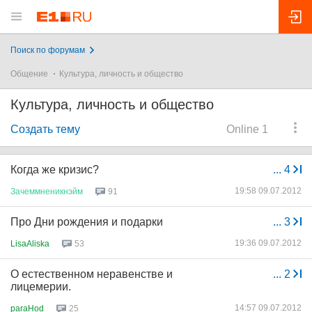
Поиск по форумам
Общение
Культура, личность и общество
Культура, личность и общество
Создать тему
Online 1
Когда же кризис?
...
4
19:58 09.07.2012
Зачеммненикнэйм
91
Про Дни рождения и подарки
...
3
19:36 09.07.2012
LisaAliska
53
О естественном неравенстве и
...
2
лицемерии.
14:57 09.07.2012
paraHod
25