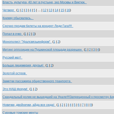
Власть, культура, 40 лет в пустыне, эхо Москвы и Виктюк.
Четверг
(
1
|
2
|
3
|
4
|
5
| .... |
12
|
13
|
14
|
15
|
16
)
Книжку обыскалась..
Срочно продам билеты на концерт Леди Гага!!!!
Попал в очко
(
1
|
2
|
3
)
Монополист "Уралсвязьинформ"
(
1
|
2
)
Митинг оппозиции на Пушкинской площади разрешен
(
1
|
2
|
3
|
4
)
Русский мат!
Больше лицемерия, друзья!
(
1
|
2
)
Золотой остров
Заметки пассажира общественного транпорта
Это НАШ форум!
(
1
|
2
)
Скандальный ролик не вышедший на Урале!!!!Запрещенный к просмотру &
Новички, двойнички, айда все сюда!
(
1
|
2
|
3
|
4
|
5
|
6
|
7
|
8
|
9
)
Суровые томские менты