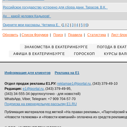
Российское государство устроено для сбора дани. Тарасов. В.К.
Ах… какой человек Кадыров!
Оцените мои рассказы. Четкина Е.
(
1
|
2
|
3
|
4
|
5
|
6
)
Обновить
|
Список Форумов
|
Поиск
|
Правила
|
Статистика
|
Лист бло
ЗНАКОМСТВА В ЕКАТЕРИНБУРГЕ
ПОГОДА В ЕКА
АФИША В ЕКАТЕРИНБУРГЕ
ГОРОСКОП
КУРСЫ ВАЛ
Информация для клиентов
Реклама на Е1
Отдел продаж рекламы Е1.РУ:
reklamae1@iportal.ru
, (343) 379-49-10
Редакция:
e1@iportal.ru
, (343) 379-49-95,
(343) 34-555-34 (круглосуточно - для новостей)
WhatsApp, Viber, Telegram: +7 909 704-57-70
Подписка на еженедельную рассылку E1.RU
Публикация материалов под меткой «На правах рекламы», «Партнёрский 
«Новости телекома» и «Новости компаний» оплачена из средств рекламо