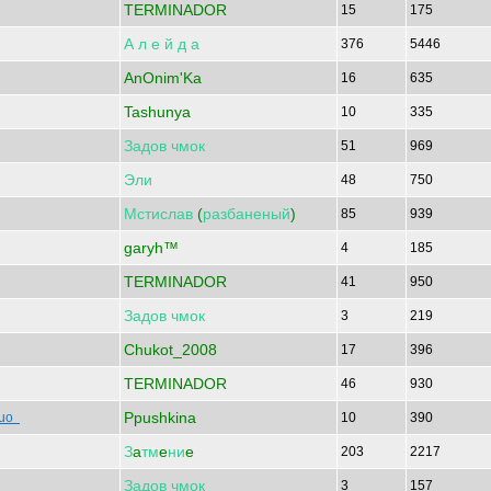
TERMINADOR
15
175
А
л
е
й
д
а
376
5446
AnOnim'Ka
16
635
Tashunya
10
335
Задов
чмок
51
969
Эли
48
750
Мстислав
(
разбаненый
)
85
939
garyh™
4
185
TERMINADOR
41
950
Задов
чмок
3
219
Chukot_2008
17
396
TERMINADOR
46
930
Ppushkina
quo
10
390
З
a
тм
e
ни
e
203
2217
Задов
чмок
3
157