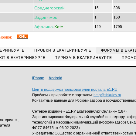
Среднегорский
15
306
Задов
чмок
1
160
Афалина
-Kate
129
1795
кировок
|
ТЕРИНБУРГЕ
ПРОБКИ В ЕКАТЕРИНБУРГЕ
ФОРУМЫ В ЕКАТ
ЮТ В ЕКАТЕРИНБУРГЕ
ТУРИЗМ В ЕКАТЕРИНБУРГЕ
ПРОМО
iPhone
Android
Центр поддержки пользователей портала E1.RU
Проблемы при работе с порталом:
help@shkulev.ru
Контактные данные для Роскомнадзора и государственных
Сетевое издание «Е1.РУ Екатеринбург Онлайн» (18+)
Зарегистрировано Федеральной службой по надзору в сф
материал»,
технологий и массовых коммуникаций (Роскомнадзор) Свид
дателя
ФС77-84675 от 06.02.2023 г.
Учредитель: Общество с ограниченной ответственность