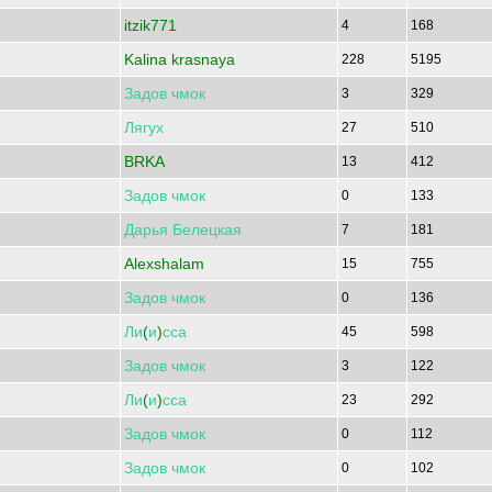
itzik771
4
168
Kalina krasnaya
228
5195
Задов
чмок
3
329
Лягух
27
510
BRKA
13
412
Задов
чмок
0
133
Дарья
Белецкая
7
181
Alexshalam
15
755
Задов
чмок
0
136
Ли
(
и
)
сса
45
598
Задов
чмок
3
122
Ли
(
и
)
сса
23
292
Задов
чмок
0
112
Задов
чмок
0
102