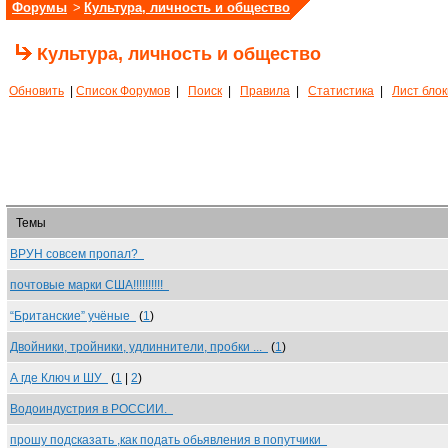
Форумы
>
Культура, личность и общество
Культура, личность и общество
Обновить
|
Список Форумов
|
Поиск
|
Правила
|
Статистика
|
Лист бло
Темы
ВРУН совсем пропал?
почтовые марки США!!!!!!!!!!
“Британские” учёные
(
1
)
Двойники, тройники, удлиннители, пробки ...
(
1
)
А где Ключ и ШУ
(
1
|
2
)
Водоиндустрия в РОССИИ.
прошу подсказать ,как подать обьявления в попутчики