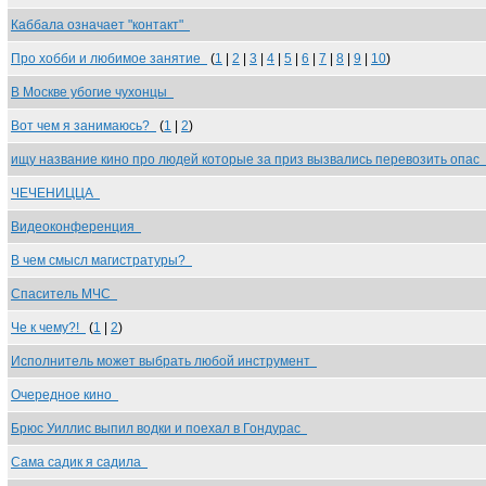
Каббала означает "контакт"
Про хобби и любимое занятие
(
1
|
2
|
3
|
4
|
5
|
6
|
7
|
8
|
9
|
10
)
В Москве убогие чухонцы
Вот чем я занимаюсь?
(
1
|
2
)
ищу название кино про людей которые за приз вызвались перевозить опас
ЧЕЧЕНИЦЦА
Видеоконференция
В чем смысл магистратуры?
Спаситель МЧС
Че к чему?!
(
1
|
2
)
Исполнитель может выбрать любой инструмент
Очередное кино
Брюс Уиллис выпил водки и поехал в Гондурас
Сама садик я садила