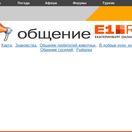
а
Погода
Афиша
Форумы
Туризм
Карта
Знакомства
Общение любителей животных
В добрые руки: к
:
,
,
,
Общение соседей
Рыбалка
,