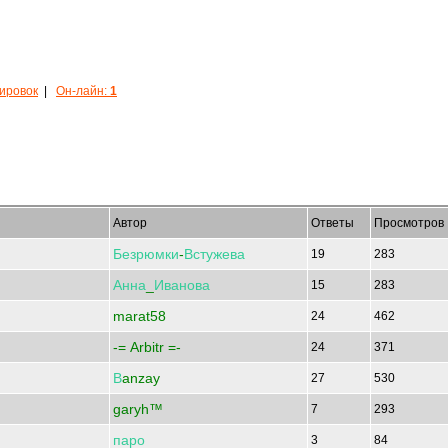
кировок
|
Он-лайн:
1
Автор
Ответы
Просмотров
Безрюмки
-
Встужева
19
283
Анна
_
Иванова
15
283
marat58
24
462
-= Arbitr =-
24
371
В
anzay
27
530
garyh™
7
293
паро
3
84