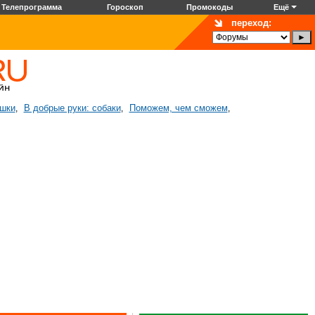
Телепрограмма
Гороскоп
Промокоды
Ещё
переход:
ошки
В добрые руки: собаки
Поможем, чем сможем
,
,
,