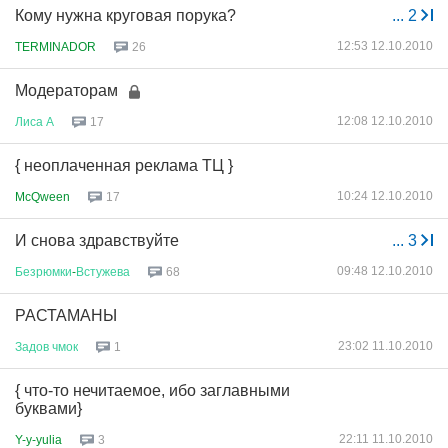
Кому нужна круговая порука?
...
2
12:53 12.10.2010
TERMINADOR
26
Модераторам
12:08 12.10.2010
Лиса
А
17
{ неоплаченная реклама ТЦ }
10:24 12.10.2010
McQween
17
И снова здравствуйте
...
3
09:48 12.10.2010
Безрюмки
-
Встужева
68
РАСТАМАНЫ
23:02 11.10.2010
Задов
чмок
1
{ что-то нечитаемое, ибо заглавными
буквами}
22:11 11.10.2010
Y-y-yulia
3