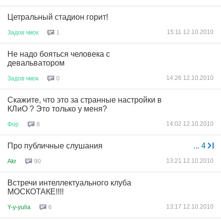
Цетральный стадион горит!
15:11 12.10.2010
Задов
чмок
1
Не надо бояться человека с
девальватором
14:26 12.10.2010
Задов
чмок
0
Скажите, что это за странные настройки в
КЛиО ? Это только у меня?
14:02 12.10.2010
Фор
8
Про публичные слушания
...
4
13:21 12.10.2010
Akr
90
Встречи интеллектуального клуба
МОСКОТАКЕ!!!!
13:17 12.10.2010
Y-y-yulia
6