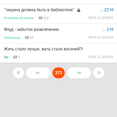
"тишина должна быть в библиотеке"
...
22
18:01 11.10.2010
Безрюмки
-
Встужева
532
Флуд - забытое развлечение.
...
3
16:54 11.10.2010
Барбацуца
64
Жить стало лучше, жить стало веселей?!
15:41 11.10.2010
Akr
0
371