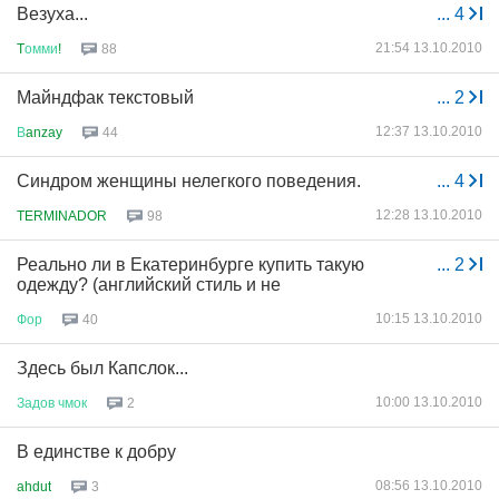
Везуха...
...
4
21:54 13.10.2010
T
омми
!
88
Майндфак текстовый
...
2
12:37 13.10.2010
В
anzay
44
Синдром женщины нелегкого поведения.
...
4
12:28 13.10.2010
TERMINADOR
98
Реально ли в Екатеринбурге купить такую
...
2
одежду? (английский стиль и не
10:15 13.10.2010
Фор
40
Здесь был Капслок...
10:00 13.10.2010
Задов
чмок
2
В единстве к добру
08:56 13.10.2010
ahdut
3