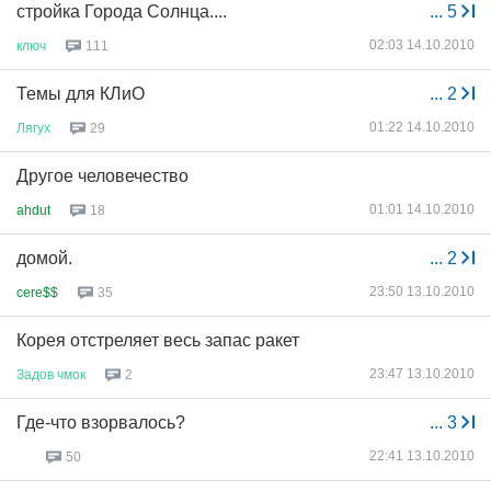
стройка Города Солнца....
...
5
02:03 14.10.2010
ключ
111
Темы для КЛиО
...
2
01:22 14.10.2010
Лягух
29
Другое человечество
01:01 14.10.2010
ahdut
18
домой.
...
2
23:50 13.10.2010
cere$$
35
Корея отстреляет весь запас ракет
23:47 13.10.2010
Задов
чмок
2
Где-что взорвалось?
...
3
22:41 13.10.2010
50