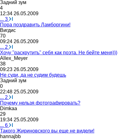
Задний
зум
4
12:34 26.05.2009
...
3
Пора поздравить Ламборгини!
Вигдис
70
09:24 26.05.2009
...
2
Хочу "раскрутить" себя как поэта. Не бейте меня)))
Allex_Meyer
38
09:23 26.05.2009
Не суди, да не судим будешь
Задний
зум
0
22:48 25.05.2009
...
2
Почему нельзя фотографировать?
Dimkaa
29
19:34 25.05.2009
...
6
Такого Жириновского вы еще не видели!
hannajbb