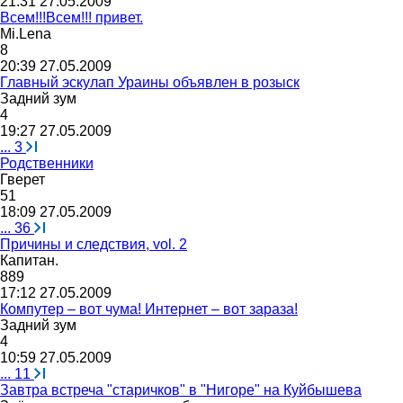
21:31 27.05.2009
Всем!!!Всем!!! привет.
Mi.Lena
8
20:39 27.05.2009
Главный эскулап Ураины объявлен в розыск
Задний
зум
4
19:27 27.05.2009
...
3
Родственники
Гверет
51
18:09 27.05.2009
...
36
Причины и следствия, vol. 2
Капитан
.
889
17:12 27.05.2009
Компутер – вот чума! Интернет – вот зараза!
Задний
зум
4
10:59 27.05.2009
...
11
Завтра встреча "старичков" в "Нигоре" на Куйбышева