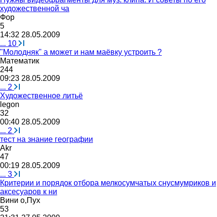
художественной ча
Фор
5
14:32 28.05.2009
...
10
"Молодняк" а может и нам маёвку устроить ?
М
a
т
e
м
a
тик
244
09:23 28.05.2009
...
2
Художественное литьё
legon
32
00:40 28.05.2009
...
2
тест на знание географии
Akr
47
00:19 28.05.2009
...
3
Критерии и порядок отбора мелкосумчатых снусмумриков и
аксесуаров к ни
Вини
о
,
Пух
53