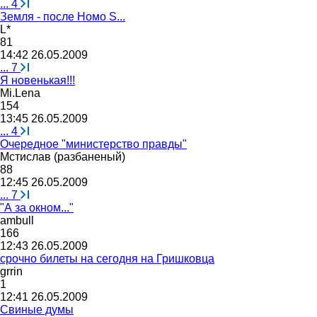
...
4
Земля - после Номо S...
L*
81
14:42 26.05.2009
...
7
Я новенькая!!!
Mi.Lena
154
13:45 26.05.2009
...
4
Очередное "министерство правды"
Мстислав
(
разбаненый
)
88
12:45 26.05.2009
...
7
"А за окном..."
ambull
166
12:43 26.05.2009
срочно билеты на сегодня на Гришковца
grrin
1
12:41 26.05.2009
Свиные думы