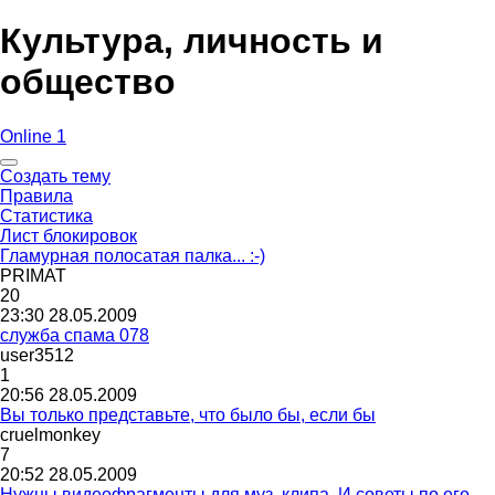
Культура, личность и
общество
Online 1
Создать тему
Правила
Статистика
Лист блокировок
Гламурная полосатая палка... :-)
PRIMAT
20
23:30 28.05.2009
служба спама 078
user3512
1
20:56 28.05.2009
Вы только представьте, что было бы, если бы
с
ruelmonkey
7
20:52 28.05.2009
Нужны видеофрагменты для муз. клипа. И советы по его