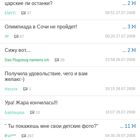
царские ли останки?
...
2
08:51 27.07.2008
ЕМУП
37
Олимпиада в Сочи не пройдет!
...
3
00:20 27.07.2008
Я
!
67
Сижу вот....
...
2
23:58 26.07.2008
Das Flugzeug namens ich
26
Получила удовольствие, чего и вам
желаю:-)
20:15 26.07.2008
Натуся
3
Ура! Жара кончилась!!!
16:07 26.07.2008
Барбацуца
10
" Ты покажешь мне свои детские фото?"
...
11
04:30 26.07.2008
P
эб
***
267