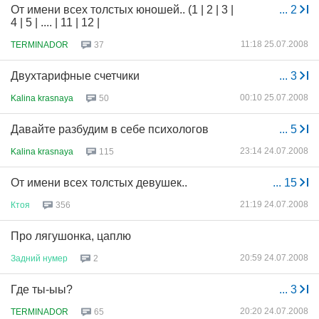
От имени всех толстых юношей.. (1 | 2 | 3 |
...
2
4 | 5 | .... | 11 | 12 |
11:18 25.07.2008
TERMINADOR
37
Двухтарифные счетчики
...
3
00:10 25.07.2008
Kalina krasnaya
50
Давайте разбудим в себе психологов
...
5
23:14 24.07.2008
Kalina krasnaya
115
От имени всех толстых девушек..
...
15
21:19 24.07.2008
Ктоя
356
Про лягушонка, цаплю
20:59 24.07.2008
Задний
нумер
2
Где ты-ыы?
...
3
20:20 24.07.2008
TERMINADOR
65