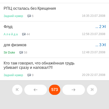
РПЦ осталась без Крещения
16:35 23.07.2008
Задний
нумер
6
Флуд
...
2
12:56 23.07.2008
А
л
е
й
д
а
44
для физиков
...
3
12:48 23.07.2008
Sir Duke
58
Кто там говорил, что обнажённая грудь
убивает сразу и наповал?!!
20:29 22.07.2008
Задний
нумер
9
573