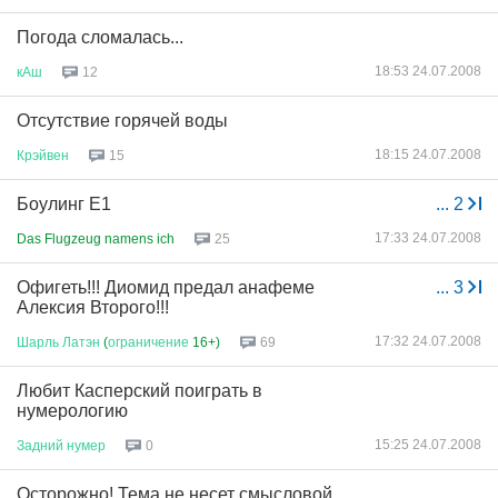
Погода сломалась...
18:53 24.07.2008
кАш
12
Отсутствие горячей воды
18:15 24.07.2008
Крэйвен
15
Боулинг Е1
...
2
17:33 24.07.2008
Das Flugzeug namens ich
25
Офигеть!!! Диомид предал анафеме
...
3
Алексия Второго!!!
17:32 24.07.2008
Шарль
Латэн
(
ограничение
16+)
69
Любит Касперский поиграть в
нумерологию
15:25 24.07.2008
Задний
нумер
0
Осторожно! Тема не несет смысловой