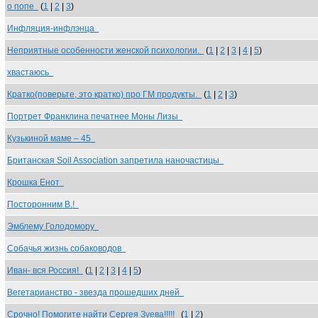
о попе
(
1
|
2
|
3
)
Инфляция-инфлэнца
Неприятные особенности женской психологии.
(
1
|
2
|
3
|
4
|
5
)
хвастаюсь
Кратко(поверьте, это кратко) про ГМ продукты.
(
1
|
2
|
3
)
Портрет Франклина печатнее Моны Лизы
Кузькиной маме – 45
Британская Soil Association запретила наночастицы
Крошка Енот
Посторонним В.!
Эмблему Голодомору
Собачья жизнь собаководов
Иван- вся Россия!
(
1
|
2
|
3
|
4
|
5
)
Вегетарианство - звезда прошедших дней
Срочно! Помогите найти Сергея Зуева!!!!!
(
1
|
2
)