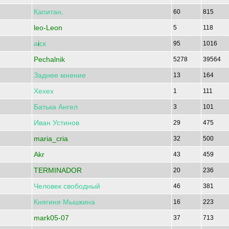
Капитан
.
60
815
leo-Leon
5
118
а
i
ск
95
1016
Pechalnik
5278
39564
Заднее
мнение
13
164
Хехех
1
111
Батька
Ангел
3
101
Иван
Устинов
29
475
maria_cria
32
500
Akr
43
459
TERMINADOR
20
236
Человек
свободный
46
381
Княгиня
Мышкина
16
223
mark05-07
37
713