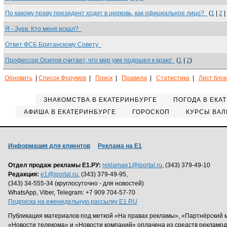
По какому праву президент ходит в церковь, как официальное лицо?
(
1
|
2
|
Я - Зуев. Кто меня искал?
Ответ ФСБ Британскому Совету
Профессор Осипов считает, что мир уже подошел к краю!
(
1
|
2
)
Обновить
|
Список Форумов
|
Поиск
|
Правила
|
Статистика
|
Лист бло
ЗНАКОМСТВА В ЕКАТЕРИНБУРГЕ
ПОГОДА В ЕКА
АФИША В ЕКАТЕРИНБУРГЕ
ГОРОСКОП
КУРСЫ ВАЛ
Информация для клиентов
Реклама на Е1
Отдел продаж рекламы Е1.РУ:
reklamae1@iportal.ru
, (343) 379-49-10
Редакция:
e1@iportal.ru
, (343) 379-49-95,
(343) 34-555-34 (круглосуточно - для новостей)
WhatsApp, Viber, Telegram: +7 909 704-57-70
Подписка на еженедельную рассылку E1.RU
Публикация материалов под меткой «На правах рекламы», «Партнёрский 
«Новости телекома» и «Новости компаний» оплачена из средств рекламо