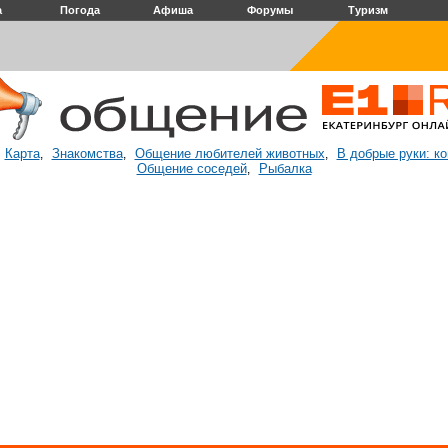
а
Погода
Афиша
Форумы
Туризм
Карта
Знакомства
Общение любителей животных
В добрые руки: к
:
,
,
,
Общение соседей
Рыбалка
,