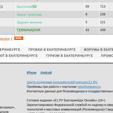
Анатолий
50
3
)
59
713
Закон
природы
8
239
Заднее
мнение
5
121
TERMINADOR
43
439
кировок
|
ТЕРИНБУРГЕ
ПРОБКИ В ЕКАТЕРИНБУРГЕ
ФОРУМЫ В ЕКАТ
ЮТ В ЕКАТЕРИНБУРГЕ
ТУРИЗМ В ЕКАТЕРИНБУРГЕ
ПРОМО
iPhone
Android
Центр поддержки пользователей портала E1.RU
Проблемы при работе с порталом:
help@shkulev.ru
Контактные данные для Роскомнадзора и государственных
Сетевое издание «Е1.РУ Екатеринбург Онлайн» (18+)
Зарегистрировано Федеральной службой по надзору в сф
материал»,
технологий и массовых коммуникаций (Роскомнадзор) Свид
дателя