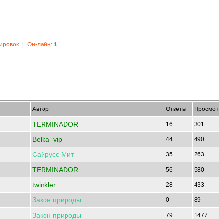
кировок
|
Он-лайн:
1
Автор
Ответы
Просмот
TERMINADOR
16
301
Belka_vip
44
490
Сайрусс
Мит
35
263
TERMINADOR
56
580
twinkler
28
433
Закон
природы
0
89
Закон
природы
79
1477