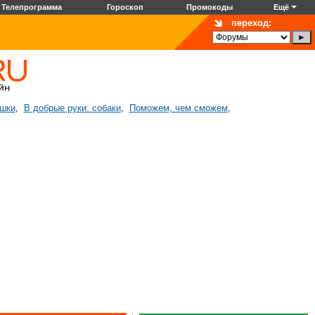
Телепрограмма
Гороскоп
Промокоды
Ещё
переход:
ошки
В добрые руки: собаки
Поможем, чем сможем
,
,
,