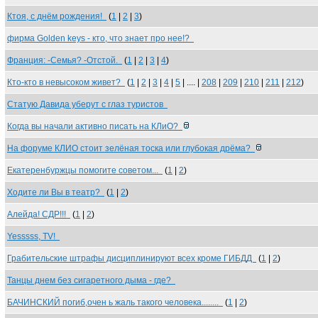
Ктоя, с днём рождения!
(
1
|
2
|
3
)
фирма Golden keys - кто, что знает про нее!?
Франция: -Семья? -Отстой.
(
1
|
2
|
3
|
4
)
Кто-кто в невысоком живет?
(
1
|
2
|
3
|
4
|
5
| .... |
208
|
209
|
210
|
211
|
212
)
Статую Давида уберут с глаз туристов
Когда вы начали активно писать на КЛиО?
На форуме КЛИО стоит зелёная тоска или глубокая дрёма?
Екатеренбуржцы помогите советом...
(
1
|
2
)
Ходите ли Вы в театр?
(
1
|
2
)
Алейда! СДР!!!
(
1
|
2
)
Yesssss, TV!
Грабительские штрафы дисциплинируют всех кроме ГИБДД
(
1
|
2
)
Танцы днем без сигаретного дыма - где?
БАЧИНСКИЙ погиб,очен ь жаль такого человека........
(
1
|
2
)