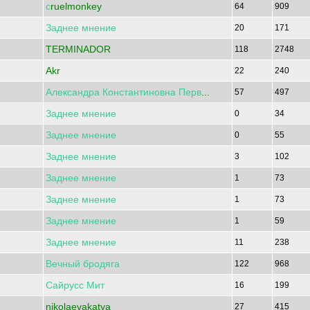
с
ruelmonkey
64
909
Заднее
мнение
20
171
TERMINADOR
118
2748
Akr
22
240
Александра
Константиновна
Перв
...
57
497
Заднее
мнение
0
34
Заднее
мнение
0
55
Заднее
мнение
3
102
Заднее
мнение
1
73
Заднее
мнение
1
73
Заднее
мнение
1
59
Заднее
мнение
11
238
Вечный
бродяга
122
968
Сайрусс
Мит
16
199
nikolaevakatya
27
415