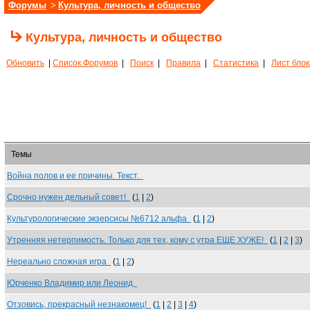
Форумы
>
Культура, личность и общество
Культура, личность и общество
Обновить
|
Список Форумов
|
Поиск
|
Правила
|
Статистика
|
Лист бло
Темы
Война полов и ее причины. Текст.
Срочно нужен дельный совет!
(
1
|
2
)
Культурологические экзерсисы №6712 альфа
(
1
|
2
)
Утренняя нетерпимость. Только для тех, кому с утра ЕЩЕ ХУЖЕ!
(
1
|
2
|
3
)
Нереально сложная игра
(
1
|
2
)
Юрченко Владимир или Леонид
Отзовись, прекрасный незнакомец!
(
1
|
2
|
3
|
4
)