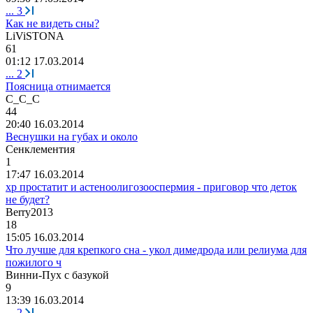
...
3
Как не видеть сны?
LiViST
О
N
А
61
01:12 17.03.2014
...
2
Поясница отнимается
C_C_C
44
20:40 16.03.2014
Веснушки на губах и около
Сенклементия
1
17:47 16.03.2014
хр простатит и астеноолигозооспермия - приговор что деток
не будет?
Berry2013
18
15:05 16.03.2014
Что лучше для крепкого сна - укол димедрода или релиума для
пожилого ч
Винни
-
Пух
с
базукой
9
13:39 16.03.2014
...
2