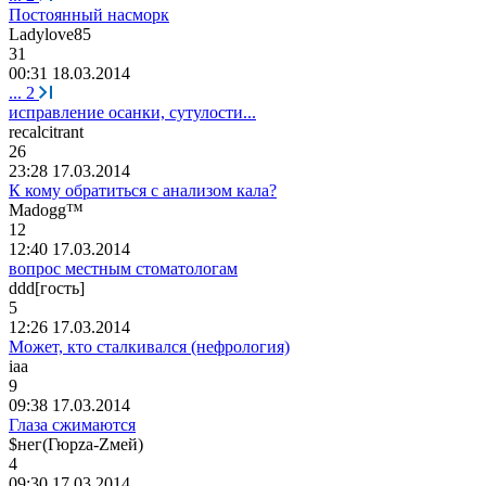
Постоянный насморк
Ladylove85
31
00:31 18.03.2014
...
2
исправление осанки, сутулости...
recalcitrant
26
23:28 17.03.2014
К кому обратиться с анализом кала?
Madogg™
12
12:40 17.03.2014
вопрос местным стоматологам
ddd[
гость
]
5
12:26 17.03.2014
Может, кто сталкивался (нефрология)
iaa
9
09:38 17.03.2014
Глаза сжимаются
$
нег
(
Гюр
za-Z
мей
)
4
09:30 17.03.2014