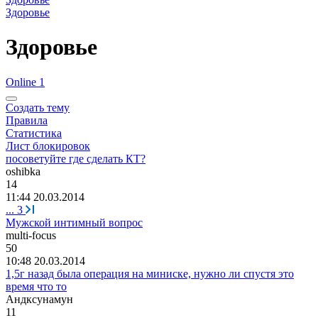
Здоровье
Здоровье
Online 1
Создать тему
Правила
Статистика
Лист блокировок
посоветуйте где сделать КТ?
oshibka
14
11:44 20.03.2014
...
3
Мужской интимный вопрос
multi-focus
50
10:48 20.03.2014
1,5г назад была операция на миниске, нужно ли спустя это
время что то
Андксунамун
11