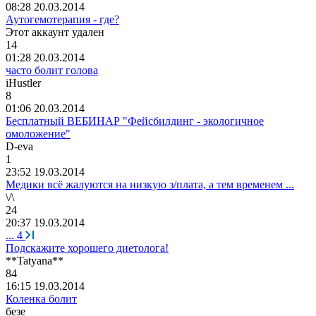
08:28 20.03.2014
Аутогемотерапия - где?
Этот
аккаунт
удален
14
01:28 20.03.2014
часто болит голова
iHustler
8
01:06 20.03.2014
Бесплатный ВЕБИНАР "Фейсбилдинг - экологичное
омоложение"
D-eva
1
23:52 19.03.2014
Медики всё жалуются на низкую з/плата, а тем временем ...
\/\
24
20:37 19.03.2014
...
4
Подскажите хорошего диетолога!
**Tatyana**
84
16:15 19.03.2014
Коленка болит
безе