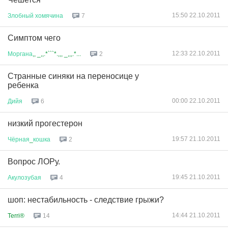
15:50 22.10.2011
Злобный
хомячина
7
Симптом чего
12:33 22.10.2011
Моргана
,, _,,.*```*.,,, _,,,.*...
2
Странные синяки на переносице у
ребенка
00:00 22.10.2011
Дийя
6
низкий прогестерон
19:57 21.10.2011
Чёрная
_
кошка
2
Вопрос ЛОРу.
19:45 21.10.2011
Акулозубая
4
шоп: нестабильность - следствие грыжи?
14:44 21.10.2011
Terri®
14