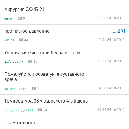
Хирургия СОКБ ?1
22:56 24.10.2011
lansy
6
про низкое давление.
...
2
17:51 24.10.2011
M
и
Ra
44
Ушибла мягкие ткани бедра и стопу
15:23 24.10.2011
EvAngeLilly
19
Пожалуйста, посоветуйте суставного
врача
14:58 24.10.2011
ватокаттонен
7
Температура 38 у взрослого 4-ый день
09:36 24.10.2011
Айсидора
Дункан
14
Стоматология