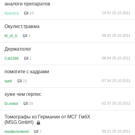
аналоги препаратов
14:51 25.10.2011
Красата
10
Окулист.травма
08:42 25.10.2011
M_of_U
3
Дерматолог
08:04 25.10.2011
Cat1586
1
помогите с кадрами
07:34 25.10.2011
syeti
22
хуже чем герпес
02:37 25.10.2011
D
ы
rokol
19
Томографы из Германии от МСГ ГмбХ
(MSG GmbH)
00:21 25.10.2011
medtechniknet
7