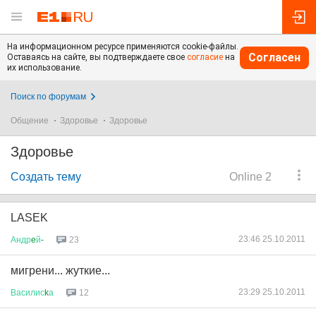
На информационном ресурсе применяются cookie-файлы.
Согласен
Оставаясь на сайте, вы подтверждаете свое
согласие
на
их использование.
Поиск по форумам
Общение
Здоровье
Здоровье
Здоровье
Создать тему
Online 2
LASEK
23:46 25.10.2011
Андр
e
й
-
23
мигрени... жуткие...
23:29 25.10.2011
Василис
k
а
12