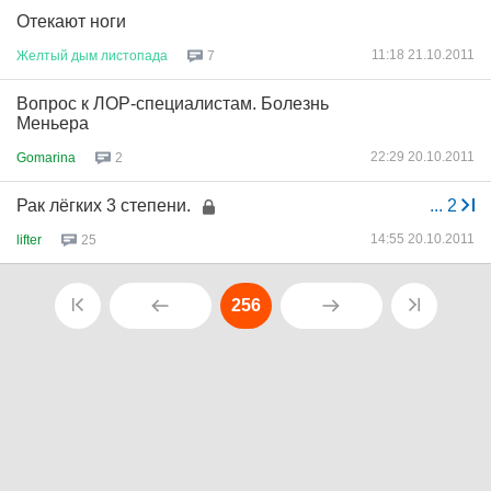
Отекают ноги
11:18 21.10.2011
Желтый
дым
листопада
7
Вопрос к ЛОР-специалистам. Болезнь
Меньера
22:29 20.10.2011
Gomarina
2
Рак лёгких 3 степени.
...
2
14:55 20.10.2011
lifter
25
256