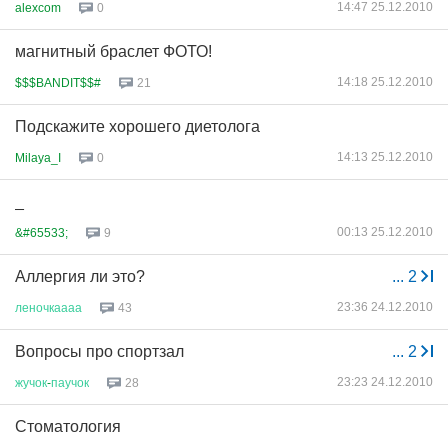
14:47 25.12.2010
alexcom
0
магнитный браслет ФОТО!
14:18 25.12.2010
$$$BANDIT$$#
21
Подскажите хорошего диетолога
14:13 25.12.2010
Milaya_I
0
_
00:13 25.12.2010
&#65533;
9
Аллергия ли это?
...
2
23:36 24.12.2010
леночкаааа
43
Вопросы про спортзал
...
2
23:23 24.12.2010
жучок
-
паучок
28
Стоматология