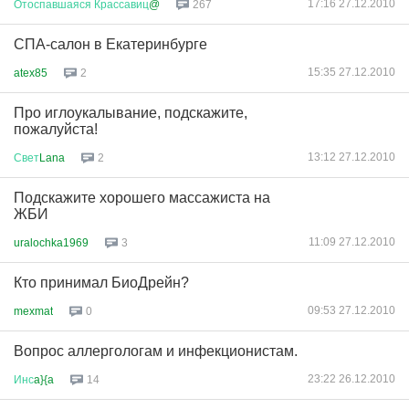
17:16 27.12.2010
Отоспавшаяся
Крассавиц
@
267
СПА-салон в Екатеринбурге
15:35 27.12.2010
atex85
2
Про иглоукалывание, подскажите,
пожалуйста!
13:12 27.12.2010
Свет
Lana
2
Подскажите хорошего массажиста на
ЖБИ
11:09 27.12.2010
uralochka1969
3
Кто принимал БиоДрейн?
09:53 27.12.2010
mexmat
0
Вопрос аллергологам и инфекционистам.
23:22 26.12.2010
Инс
a}{a
14