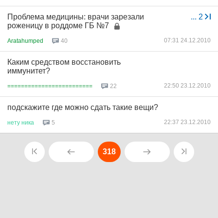
Проблема медицины: врачи зарезали
...
2
роженицу в роддоме ГБ №7
07:31 24.12.2010
Aratahumped
40
Каким средством восстановить
иммунитет?
22:50 23.12.2010
=========================
22
подскажите где можно cдать такие вещи?
22:37 23.12.2010
нету
ника
5
318