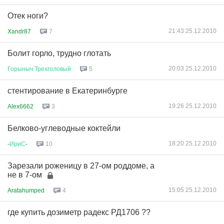
Отек ноги?
21:43 25.12.2010
Xandr87
7
Болит горло, трудно глотать
20:03 25.12.2010
Горыныч
Трехголовый
5
стентирование в Екатеринбурге
19:26 25.12.2010
Alex6662
3
Белково-углеводные коктейли
18:20 25.12.2010
-
ИриС
-
10
Зарезали роженицу в 27-ом роддоме, а
не в 7-ом
15:05 25.12.2010
Aratahumped
4
где купить дозиметр радекс РД1706 ??