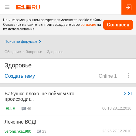
На информационном ресурсе применяются cookie-файлы.
Согласен
Оставаясь на сайте, вы подтверждаете свое
согласие
на
их использование.
Поиск по форумам
Общение
Здоровье
Здоровье
Здоровье
Создать тему
Online 1
Бабушке плохо, не поймем что
...
2
происходит...
00:18 28.12.2010
-ELLE-
46
Лечение ВСД!
23:26 27.12.2010
veronichka1980
23