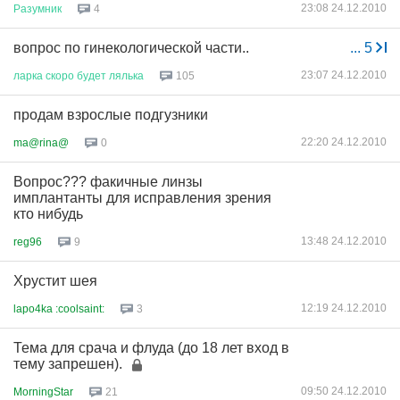
23:08 24.12.2010
Разумник
4
вопрос по гинекологической части..
...
5
23:07 24.12.2010
ларка
скоро
будет
лялька
105
продам взрослые подгузники
22:20 24.12.2010
ma@rina@
0
Вопрос??? факичные линзы
имплантанты для исправления зрения
кто нибудь
13:48 24.12.2010
reg96
9
Хрустит шея
12:19 24.12.2010
lapo4ka :coolsaint:
3
Тема для срача и флуда (до 18 лет вход в
тему запрешен).
09:50 24.12.2010
MorningStar
21