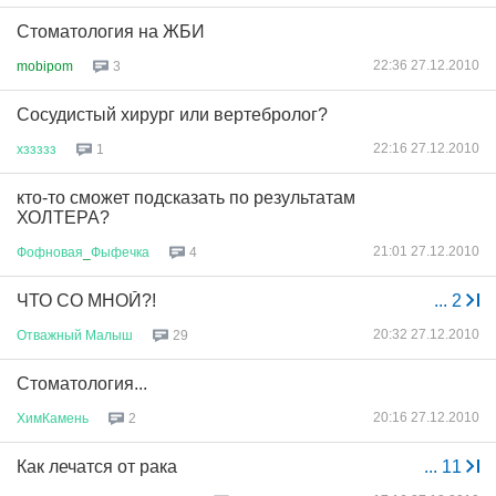
Стоматология на ЖБИ
22:36 27.12.2010
mobipom
3
Сосудистый хирург или вертебролог?
22:16 27.12.2010
хззззз
1
кто-то сможет подсказать по результатам
ХОЛТЕРА?
21:01 27.12.2010
Фофновая
_
Фыфечка
4
ЧТО СО МНОЙ?!
...
2
20:32 27.12.2010
Отважный
Малыш
29
Стоматология...
20:16 27.12.2010
ХимКамень
2
Как лечатся от рака
...
11