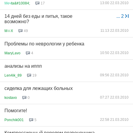
13:00 22.03.2010
Меч
ta&#10084;
17
14 дней без еды и питья, такое
...
2
возможно?
11:13 22.03.2010
M-i-X
49
Проблемы по неврологии у ребенка
10:50 22.03.2010
MaryLavo
4
анализы на иппп
09:56 22.03.2010
Len4ik_89
19
сиделка для лежащих больных
07:27 22.03.2010
kostavo
0
Помогите!
22:58 21.03.2010
Ponchik001
5
Компрессионный перелом позвоночника,