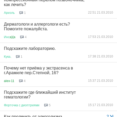
как лечить?
22:51 21.03.2010
Ариэль
1
Дерматологи и аллергологи есть?
Помогите пожалуйста.
17:53 21.03.2010
Инс
a}{a
4
Подскажите лабораторию.
17:38 21.03.2010
Кука
.
1
Почему нет приёма у экстрасенса в
г.Арамиле пер.Степной, 16?
15:37 21.03.2010
alex-11
4
Подскажите где ближайший институт
гематологии?
15:17 21.03.2010
Форточка
с
диоптриями
5
Как пролечить от алкоголизма
...
2