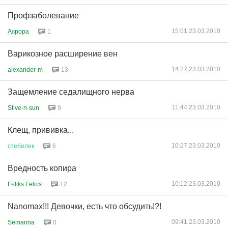
Профзаболевание
15:01 23.03.2010
A
в
popa
1
Варикозное расширение вен
14:27 23.03.2010
alexander-m
13
Защемление седалищного нерва
11:44 23.03.2010
Stive-n-sun
9
Клещ, прививка...
10:27 23.03.2010
стебелек
6
Вредность копира
10:12 23.03.2010
F
е
liks Feli
с
s
12
Nanomax!!! Девочки, есть что обсудить!?!
09:41 23.03.2010
Semanna
0