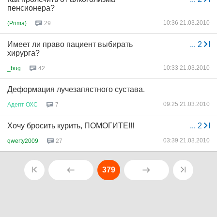
пенсионера?
10:36 21.03.2010
(Prima)
29
Имеет ли право пациент выбирать
...
2
хирурга?
10:33 21.03.2010
_bug
42
Деформация лучезапястного сустава.
09:25 21.03.2010
Адепт
ОХС
7
Хочу бросить курить, ПОМОГИТЕ!!!
...
2
03:39 21.03.2010
qwerty2009
27
379