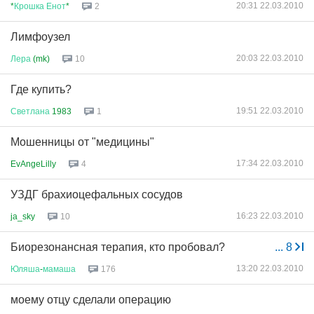
20:31 22.03.2010
*
Крошка
Енот
*
2
Лимфоузел
20:03 22.03.2010
Лера
(mk)
10
Где купить?
19:51 22.03.2010
Светлана
1983
1
Мошенницы от "медицины"
17:34 22.03.2010
EvAngeLilly
4
УЗДГ брахиоцефальных сосудов
16:23 22.03.2010
ja_sky
10
Биорезонансная терапия, кто пробовал?
...
8
13:20 22.03.2010
Юляша
-
мамаша
176
моему отцу сделали операцию