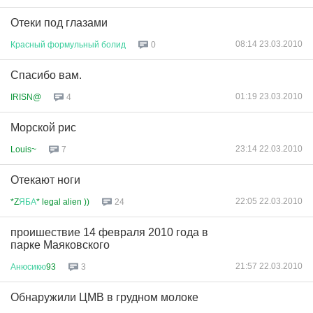
Отеки под глазами
08:14 23.03.2010
Красный
формульный
болид
0
Спасибо вам.
01:19 23.03.2010
IRISN@
4
Морской рис
23:14 22.03.2010
Louis~
7
Отекают ноги
22:05 22.03.2010
*Z
ЯБА
* legal alien ))
24
проишествие 14 февраля 2010 года в
парке Маяковского
21:57 22.03.2010
Анюсикю
93
3
Обнаружили ЦМВ в грудном молоке