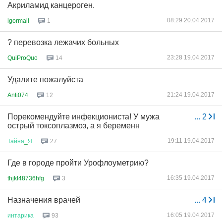
Акриламид канцероген.
08:29 20.04.2017
igormail
1
? перевозка лежачих больных
23:28 19.04.2017
QuiProQuo
14
Удалите пожалуйста
21:24 19.04.2017
Anti074
12
Порекомендуйте инфекциониста! У мужа
...
2
острый токсоплазмоз, а я беременн
19:11 19.04.2017
Тайна
_
Я
27
Где в городе пройти Урофлоуметрию?
16:35 19.04.2017
thjkl48736hfg
3
Назначения врачей
...
4
16:05 19.04.2017
интарика
93