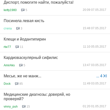
Диспорт, помогите найти, пожалуйста!
20:09 07.05.2017
ketty1980
5
Посинела левая кисть
15:48 07.05.2017
степа
3
Клещи и йодантипирин
11:10 05.05.2017
rtw77
11
Кардиоваскулярный сифилис
13:47 03.05.2017
AmirAks
5
Месье, же не манж...
...
4
11:49 03.05.2017
Dock
85
Медицинские диагнозы: доверяй, но
проверяй?
01:20 01.05.2017
vinny_puh
15