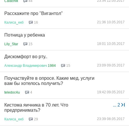
23:54 12.05.2017
Calachik
44
Расскажите про "Вигантол"
21:36 10.05.2017
Калиса
_
екб
16
Потница у ребенка
18:01 10.05.2017
Lily_Star
15
Дискомфорт во рту..
23:09 09.05.2017
Александр
Владимирович
1984
15
Поучаствуйте в опросе. Какие мед. услуги
вам бы хотелось получить?
19:42 09.05.2017
teledoc4u
4
Кистома яичника в 70 лет. Что
...
2
предпринимать?
23:39 08.05.2017
Калиса
_
екб
29