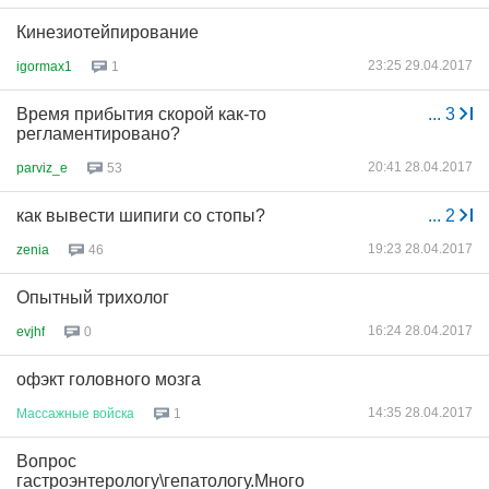
Кинезиотейпирование
23:25 29.04.2017
igormax1
1
Время прибытия скорой как-то
...
3
регламентировано?
20:41 28.04.2017
parviz_e
53
как вывести шипиги со стопы?
...
2
19:23 28.04.2017
zenia
46
Опытный трихолог
16:24 28.04.2017
evjhf
0
офэкт головного мозга
14:35 28.04.2017
Массажные
войска
1
Вопрос
гастроэнтерологу\гепатологу.Много