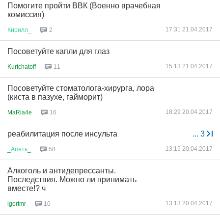
Помогите пройти ВВК (Военно врачебная
комиссия)
17:31 21.04.2017
Кирилл
_
2
Посоветуйте капли для глаз
15:13 21.04.2017
Kurtchatoff
11
Посоветуйте стоматолога-хирурга, лора
(киста в пазухе, гайморит)
18:29 20.04.2017
MaRia4e
16
реабилитация после инсульта
...
3
13:15 20.04.2017
_
Апять
_
58
Алкоголь и антидепрессанты.
Последствия. Можно ли принимать
вместе!? ч
13:13 20.04.2017
igortmr
10