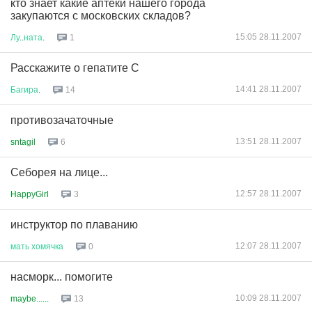
кто знает какие аптеки нашего города
закупаются с московских складов?
15:05 28.11.2007
Лу
..
ната
.
1
Расскажите о гепатите С
14:41 28.11.2007
Багира
.
14
противозачаточные
13:51 28.11.2007
sntagil
6
Себорея на лице...
12:57 28.11.2007
HappyGirl
3
инструктор по плаванию
12:07 28.11.2007
мать
хомячка
0
насморк... помогите
10:09 28.11.2007
maybe......
13