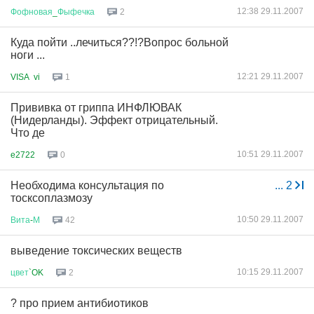
12:38 29.11.2007
Фофновая
_
Фыфечка
2
Куда пойти ..лечиться??!?Вопрос больной
ноги ...
12:21 29.11.2007
VISA vi
1
Прививка от гриппа ИНФЛЮВАК
(Нидерланды). Эффект отрицательный.
Что де
10:51 29.11.2007
e2722
0
Необходима консультация по
...
2
тосксоплазмозу
10:50 29.11.2007
Вита
-
М
42
выведение токсических веществ
10:15 29.11.2007
цвет
`OK
2
? про прием антибиотиков