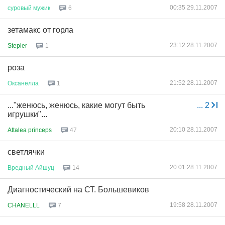
00:35 29.11.2007
суровый
мужик
6
зетамакс от горла
23:12 28.11.2007
Stepler
1
роза
21:52 28.11.2007
Оксанелла
1
..."женюсь, женюсь, какие могут быть
...
2
игрушки"...
20:10 28.11.2007
Attalea princeps
47
светлячки
20:01 28.11.2007
Вредный
Айшуц
14
Диагностический на СТ. Большевиков
19:58 28.11.2007
CHANELLL
7