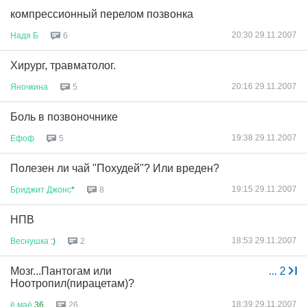
компрессионный перелом позвонка
20:30 29.11.2007
Надя
Б
6
Хирург, травматолог.
20:16 29.11.2007
Яночкина
5
Боль в позвоночнике
19:38 29.11.2007
Ефоф
5
Полезен ли чай "Похудей"? Или вреден?
19:15 29.11.2007
Бриджит
Джонс
*
8
НПВ
18:53 29.11.2007
Веснушка
:)
2
Мозг...Пантогам или
...
2
Ноотропил(пирацетам)?
18:39 29.11.2007
ё
маё
36
26