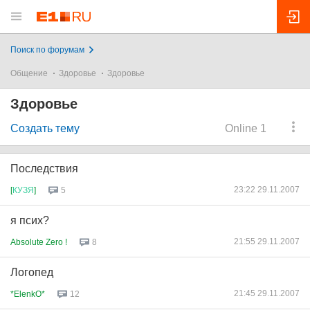
Поиск по форумам
Общение
Здоровье
Здоровье
Здоровье
Создать тему
Online 1
Последствия
23:22 29.11.2007
[
КУЗЯ
]
5
я псих?
21:55 29.11.2007
Absolute Zero !
8
Логопед
21:45 29.11.2007
*ElenkO*
12