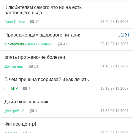
К любителям самого что ни на есть
настоящего льда...
23:46 27.11.2007
Врач
-
Палач
19
Приверженцам здорового питания
...
2
23:18 27.11.2007
pinkflower86(
мама
Викульки
)
47
опять про женские болезни
21:10 27.11.2007
Другой
ник
!
14
В чем причина псориаза? и как лечить
18:19 27.11.2007
quickKK
3
Дайте консультацию
17:35 27.11.2007
Дмитрий
13
3
Фитнес-центр!