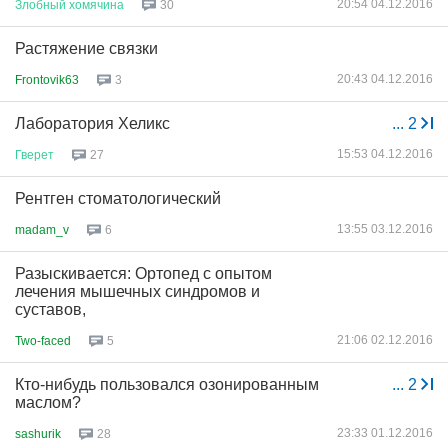
20:54 04.12.2016
Злобный
хомячина
30
Растяжение связки
20:43 04.12.2016
Frontovik63
3
Лаборатория Хеликс
...
2
15:53 04.12.2016
Гверет
27
Рентген стоматологический
13:55 03.12.2016
madam_v
6
Разыскивается: Ортопед с опытом
лечения мышечных синдромов и
суставов,
21:06 02.12.2016
Two-faced
5
Кто-нибудь пользовался озонированным
...
2
маслом?
23:33 01.12.2016
sashurik
28