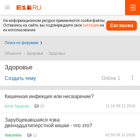
На информационном ресурсе применяются cookie-файлы.
Согласен
Оставаясь на сайте, вы подтверждаете свое
согласие
на
их использование.
Поиск по форумам
Общение
Здоровье
Здоровье
Здоровье
Создать тему
Online 1
Кишечная инфекция или несварение?
11:16 09.12.2016
Коля
Тарасов
20
Зарубцевавшаяся язва
двенадцатиперстной кишки - что это?
02:59 09.12.2016
Vokomihe
11