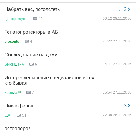
Набрать вес, потолстеть
...
2
00:12 28.11.2016
доктор
хаус
...
49
Гепатопротекторы и АБ
21:22 27.11.2016
presente
4
Обследование на дому
19:11 27.11.2016
БРюН
E
Т
]{
А
6
Интересует мнение специалистов и тех,
кто бывал
16:54 27.11.2016
Кори
Z
а
™
7
Циклоферон
...
3
22:38 26.11.2016
Е
.
А
.
51
остеопороз