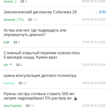
00:33 30.11.2016
maxxx(...)
9
Jнкологический диспансер Соболева 29
...
6
00:30 30.11.2016
alexandr_7771
127
Астма или нет: где подвердить или
опровергнуть диагноз?
23:44 28.11.2016
baffi
8
Сложный открытый перелом голеностопа
5 месяцев назад. Нужен врач
21:03 28.11.2016
eliz ™
9
нужна консультация детского психиатра.
18:51 28.11.2016
Бэньши
13
Нужны сестры готовые ставить 500 мл
натрия гидрокарбанат 5% раствор вн
14:36 28.11.2016
XpucTuaHuH
16