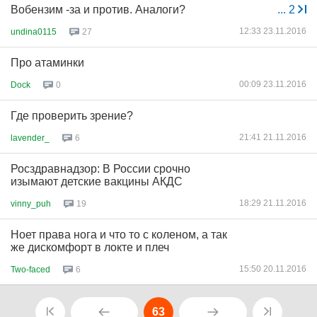
Вобензим -за и против. Аналоги?
...
2
12:33 23.11.2016
undina0115
27
Про атаминки
00:09 23.11.2016
Dock
0
Где проверить зрение?
21:41 21.11.2016
lavender_
6
Росздравнадзор: В России срочно
изымают детские вакцины АКДС
18:29 21.11.2016
vinny_puh
19
Ноет права нога и что то с коленом, а так
же дискомфорт в локте и плеч
15:50 20.11.2016
Two-faced
6
63