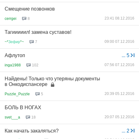
Смещение позвонков
23:41 08.12.2016
cerrgei
8
Тагииииил! замена суставов!
09:00 07.12.2016
~*
Зефир
*~
7
Афлутоп
...
5
07:56 07.12.2016
inga1988
102
Найдены! Только что утеряны документы
в Онкодиспансере
20:39 05.12.2016
Puzzle_Puzzle
5
БОЛЬ В НОГАХ
20:07 05.12.2016
svet___a
18
Как начать закаляться?
...
2