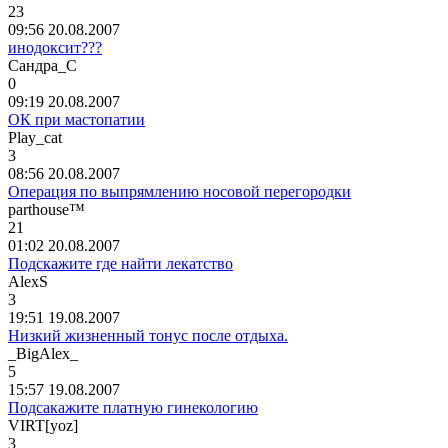
23
09:56 20.08.2007
инодоксит???
Сандра
_
С
0
09:19 20.08.2007
ОК при мастопатии
Play_cat
3
08:56 20.08.2007
Операция по выпрямлению носовой перегородки
parthouse™
21
01:02 20.08.2007
Подскажите где найти лекатство
AlexS
3
19:51 19.08.2007
Низкий жизненный тонус после отдыха.
_BigAlex_
5
15:57 19.08.2007
Подсакажите платную гинекологию
VIRT[yoz]
3