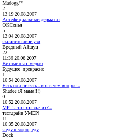
Madogg™
2
13:19 20.08.2007
Артефициальный дерматит
ОКСенья
5
13:04 20.08.2007
скрининговое узи
Вредный
Айшуц
22
11:36 20.08.2007
Витамины с медью
Будущее
_
прекрасно
1
10:54 20.08.2007
Есть или не есть - вот в чем вопрос...
Shadee (
Я
мама
!!!)
0
10:52 20.08.2007
МРТ - что это значит?...
тестдрайв
УМЕР
!
11
10:35 20.08.2007
я еду к морю, еду
Dock